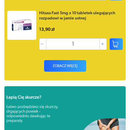
Hitaxa Fast 5mg x 10 tabletek ulegających
rozpadowi w jamie ustnej
13,90 zł
ZOBACZ WIĘCEJ
Łapią Cię skurcze?
Łatwo pozbędziesz się skurczy,
drgających powiek -
odpowiednio dawkując te
preparaty