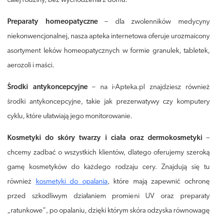
całej rodziny, bez wychodzenia z domu.
Preparaty homeopatyczne
– dla zwolenników medycyny
niekonwencjonalnej, nasza apteka internetowa oferuje urozmaicony
asortyment leków homeopatycznych w formie granulek, tabletek,
aerozoli i maści.
Środki antykoncepcyjne
– na i-Apteka.pl znajdziesz również
środki antykoncepcyjne, takie jak prezerwatywy czy komputery
cyklu, które ułatwiają jego monitorowanie.
Kosmetyki do skóry twarzy i ciała oraz dermokosmetyki
–
chcemy zadbać o wszystkich klientów, dlatego oferujemy szeroką
gamę kosmetyków do każdego rodzaju cery. Znajdują się tu
również
kosmetyki do opalania
, które mają zapewnić ochronę
przed szkodliwym działaniem promieni UV oraz preparaty
„ratunkowe”, po opalaniu, dzięki którym skóra odzyska równowagę