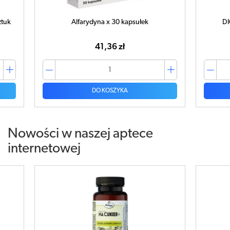
ztuk
Alfarydyna x 30 kapsułek
DI
41,36 zł
DO KOSZYKA
Nowości w naszej aptece
internetowej