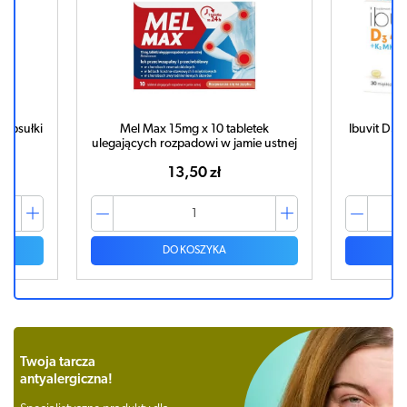
kapsułki
Mel Max 15mg x 10 tabletek
Ibuvit D3
ulegających rozpadowi w jamie ustnej
13,50 zł
DO KOSZYKA
Twoja tarcza
antyalergiczna!