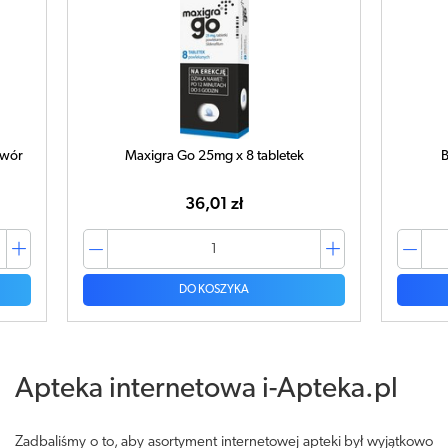
twór
Maxigra Go 25mg x 8 tabletek
B
36,01 zł
DO KOSZYKA
Apteka internetowa i-Apteka.pl
Zadbaliśmy o to, aby asortyment internetowej apteki był wyjątkowo