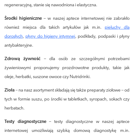
regeneracyjną, stanie się nawodniona i elastyczna.
Środki higieniczne
– w naszej aptece internetowej nie zabrakło
również miejsca dla takich artykułów jak m.in.
pieluchy dla
dorosłych
,
płyny do higieny intymnej
, podkłady, podpaski i płyny
antybakteryjne.
Zdrową żywność
– dla osób ze szczególnymi potrzebami
żywieniowymi proponujemy prozdrowotne produkty, takie jak
oleje, herbatki, suszone owoce czy Nutridrinki.
Zioła
– na nasz asortyment składają się także preparaty ziołowe – od
tych w formie suszu, po środki w tabletkach, syropach, sokach czy
herbatach.
Testy diagnostyczne
– testy diagnostyczne w naszej aptece
internetowej umożliwiają szybką domową diagnostykę m.in.