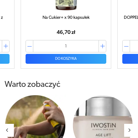
 z
Na Cukier+ x 90 kapsułek
DOPPELH
46,70 zł
DO KOSZYKA
Warto zobaczyć