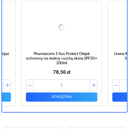
akijaż
Pharmaceris S Sun Protect Olejek
Lirene K
ochronny na mokrą i suchą skórę SPF50+
SP
200ml
78,56 zł
DO KOSZYKA