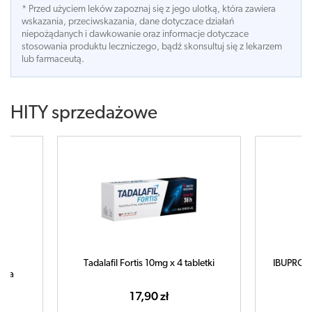
* Przed użyciem leków zapoznaj się z jego ulotką, która zawiera
wskazania, przeciwskazania, dane dotyczace działań
niepożądanych i dawkowanie oraz informacje dotyczace
stosowania produktu leczniczego, bądź skonsultuj się z lekarzem
lub farmaceutą.
HITY sprzedażowe
letki
IBUPROM MAX Sprint x 40 kapsułek
C
ampułk
42,99 zł