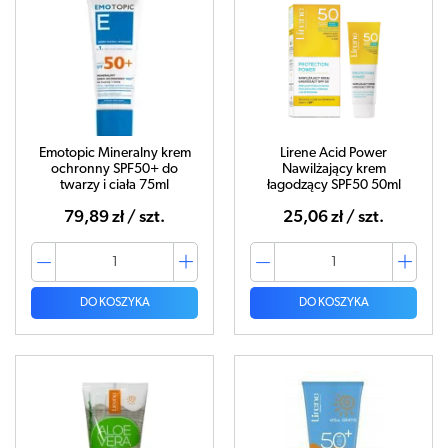
Emotopic Mineralny krem
Lirene Acid Power
ochronny SPF50+ do
Nawilżający krem
twarzy i ciała 75ml
łagodzący SPF50 50ml
79,89 zł / szt.
25,06 zł / szt.
DO KOSZYKA
DO KOSZYKA