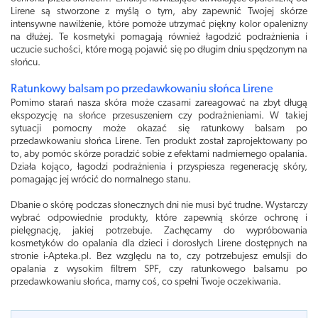
Lirene są stworzone z myślą o tym, aby zapewnić Twojej skórze
intensywne nawilżenie, które pomoże utrzymać piękny kolor opalenizny
na dłużej. Te kosmetyki pomagają również łagodzić podrażnienia i
uczucie suchości, które mogą pojawić się po długim dniu spędzonym na
słońcu.
Ratunkowy balsam po przedawkowaniu słońca Lirene
Pomimo starań nasza skóra może czasami zareagować na zbyt długą
ekspozycję na słońce przesuszeniem czy podrażnieniami. W takiej
sytuacji pomocny może okazać się ratunkowy balsam po
przedawkowaniu słońca Lirene. Ten produkt został zaprojektowany po
to, aby pomóc skórze poradzić sobie z efektami nadmiernego opalania.
Działa kojąco, łagodzi podrażnienia i przyspiesza regenerację skóry,
pomagając jej wrócić do normalnego stanu.
Dbanie o skórę podczas słonecznych dni nie musi być trudne. Wystarczy
wybrać odpowiednie produkty, które zapewnią skórze ochronę i
pielęgnację, jakiej potrzebuje. Zachęcamy do wypróbowania
kosmetyków do opalania dla dzieci i dorosłych Lirene dostępnych na
stronie i-Apteka.pl. Bez względu na to, czy potrzebujesz emulsji do
opalania z wysokim filtrem SPF, czy ratunkowego balsamu po
przedawkowaniu słońca, mamy coś, co spełni Twoje oczekiwania.