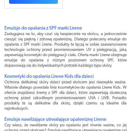
Emulsje do opalania z SPF marki Lirene
Zasługujesz na to, aby czuć się bezpiecznie na słońcu, a jednocześnie
cieszyć się piękną i zdrową opalenizną. Dlatego polecamy emulsje do
opalania z SPF marki Lirene. Produkty te łączą w sobie zaawansowane
technologie ochrony przed promieniowaniem UV z pielęgnacją, jaką
zapewniają kosmetyki do pielęgnacji ciała. Oferta marki Lirene obejmuje
emulsje do opalania z różnym poziomem ochrony SPF, które
dopasowują się do indywidualnych potrzeb każdego typu skóry.
Kosmetyki do opalania Lirene Kids dla dzieci
Ochrona delikatnej skóry dzieci przed słońcem jest niezwykle ważna.
Właśnie dlatego powstała linia kosmetyków do opalania Lirene Kids. W
ofercie znajdziesz kremy z SPF dla dzieci, które zapewniają skuteczną
ochronę przed szkodliwym promieniowaniem UVA i UVB. Ponadto
produkty te są delikatne dla skóry, dzięki czemu są idealne dla
najmłodszych.
Emulsje nawilżające utrwalające opaleniznę Lirene
Czy wiesz, że nawilżenie skóry po opalaniu jest równie ważne, co jej
ochrona przed słońcem? Emulsje nawilżające utrwalające opaleniznę od