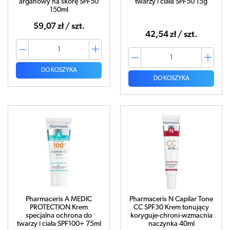
arganowy na skórę SPF50
twarzy i ciała SPF50 15g
150ml
59,07 zł / szt.
42,54 zł / szt.
DO KOSZYKA
DO KOSZYKA
Pharmaceris A MEDIC
Pharmaceris N Capilar Tone
PROTECTION Krem
CC SPF30 Krem tonujący
specjalna ochrona do
koryguje-chroni-wzmacnia
twarzy i ciała SPF100+ 75ml
naczynka 40ml