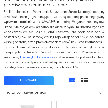
Mleczka, kremy i emulsje z SPF do opalania i
przeciw oparzeniom Eris Lirene
Eris linia słoneczna - Pharmaceris S oraz Lirene Sun to kosmetyki ochrony
przeciwsłonecznej, gwarantujące skuteczną ochronę przed negatywny
wpływem promieniowania UVA/UVB na skórę. W gamie kosmetyków
Lirene Sun, znajdziemy preparaty dla dzieci z wysokim i bardzo wysokim
współczynnikiem SPF 20-50+ oraz kosmetyki dla osób dorosłych w
postaci olejków, balsamów, emulsji zapewniające od niskiej po bardzo
wysoką ochronę przed promieniowaniem UVA/UVB. Seria Pharmaceris S
to gama kosmetyków ochrony słonecznej dystrybuowana wyłącznie w
najlepszych aptekach. Wśród produktów linii Pharmaceris S
znajdziemy
kosmetyki do opalania
dostosowane do potrzeb każdego
rodzaju skóry - w tym dla delikatnej skóry dzieci i osób szczególnie
podatnych na oparzenia słoneczne, oraz dla alergików.
FILTROWANIE
Sortuj po nazwie rosnąco