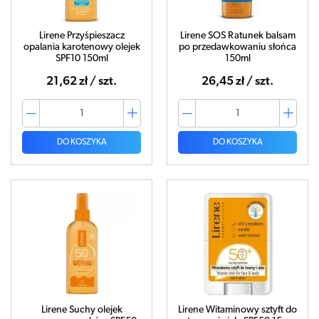
Lirene Przyśpieszacz
Lirene SOS Ratunek balsam
opalania karotenowy olejek
po przedawkowaniu słońca
SPF10 150ml
150ml
21,62 zł / szt.
26,45 zł / szt.
DO KOSZYKA
DO KOSZYKA
Lirene Suchy olejek
Lirene Witaminowy sztyft do