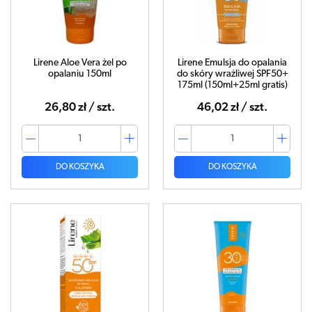
Lirene Aloe Vera żel po
Lirene Emulsja do opalania
opalaniu 150ml
do skóry wrażliwej SPF50+
175ml (150ml+25ml gratis)
26,80 zł / szt.
46,02 zł / szt.
DO KOSZYKA
DO KOSZYKA