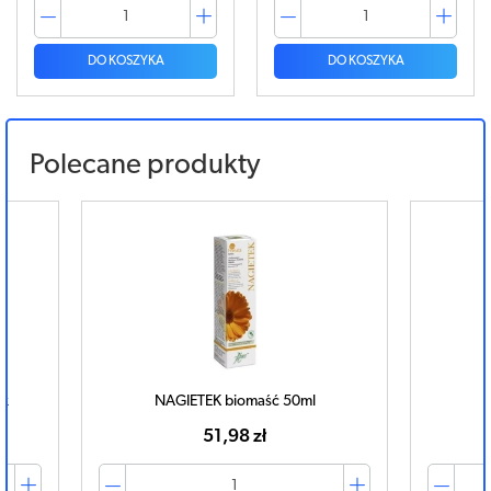
DO KOSZYKA
DO KOSZYKA
Polecane produkty
ek
NAGIETEK biomaść 50ml
51,98 zł