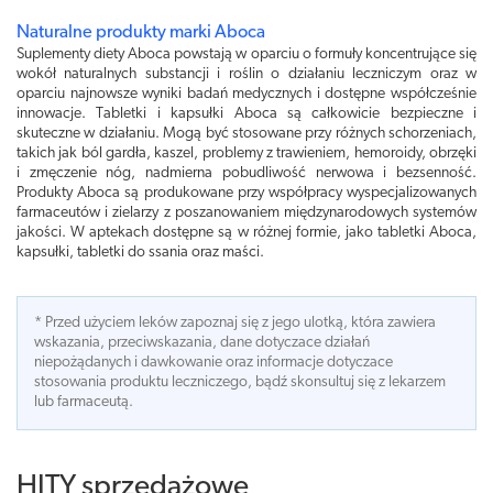
Naturalne produkty marki Aboca
Suplementy diety Aboca powstają w oparciu o formuły koncentrujące się
wokół naturalnych substancji i roślin o działaniu leczniczym oraz w
oparciu najnowsze wyniki badań medycznych i dostępne współcześnie
innowacje. Tabletki i kapsułki Aboca są całkowicie bezpieczne i
skuteczne w działaniu. Mogą być stosowane przy różnych schorzeniach,
takich jak ból gardła, kaszel, problemy z trawieniem, hemoroidy, obrzęki
i zmęczenie nóg, nadmierna pobudliwość nerwowa i bezsenność.
Produkty Aboca są produkowane przy współpracy wyspecjalizowanych
farmaceutów i zielarzy z poszanowaniem międzynarodowych systemów
jakości. W aptekach dostępne są w różnej formie, jako tabletki Aboca,
kapsułki, tabletki do ssania oraz maści.
* Przed użyciem leków zapoznaj się z jego ulotką, która zawiera
wskazania, przeciwskazania, dane dotyczace działań
niepożądanych i dawkowanie oraz informacje dotyczace
stosowania produktu leczniczego, bądź skonsultuj się z lekarzem
lub farmaceutą.
HITY sprzedażowe