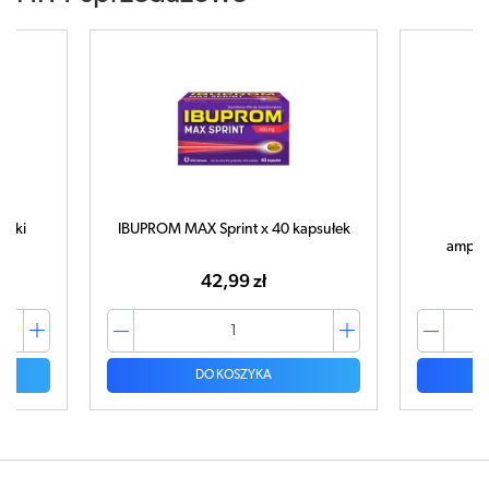
letki
IBUPROM MAX Sprint x 40 kapsułek
C
ampułk
42,99 zł
DO KOSZYKA