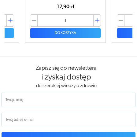
7,90 zł
42,99 zł
 KOSZYKA
DO KOSZYKA
Zapisz się do newslettera
i zyskaj dostęp
do szerokiej wiedzy o zdrowiu