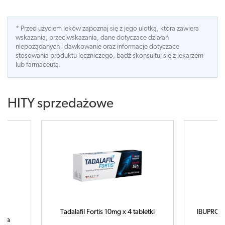
* Przed użyciem leków zapoznaj się z jego ulotką, która zawiera
wskazania, przeciwskazania, dane dotyczace działań
niepożądanych i dawkowanie oraz informacje dotyczace
stosowania produktu leczniczego, bądź skonsultuj się z lekarzem
lub farmaceutą.
HITY sprzedażowe
tis 10mg x 4 tabletki
IBUPROM MAX Sprint x 40 kapsułek