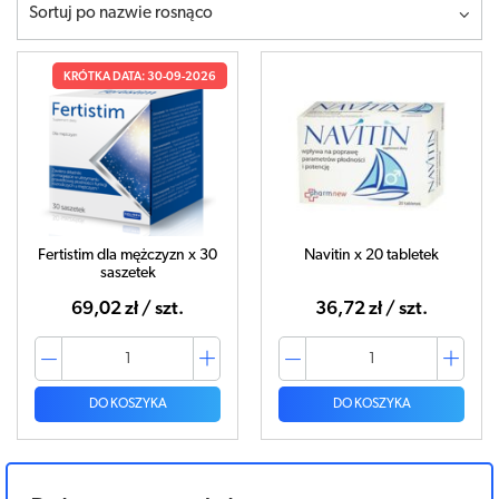
Sortuj po nazwie rosnąco
KRÓTKA DATA: 30-09-2026
Fertistim dla mężczyzn x 30
Navitin x 20 tabletek
saszetek
69,02 zł / szt.
36,72 zł / szt.
DO KOSZYKA
DO KOSZYKA