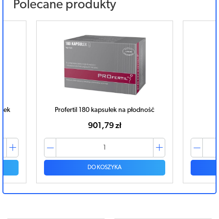
Polecane produkty
etek
Profertil 180 kapsułek na płodność
901,79 zł
DO KOSZYKA