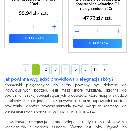
20ml
fotostabilną witaminą C i
niacynamidem 20ml
59,94 zł / szt.
47,73 zł / szt.
DO KOSZYKA
DO KOSZYKA
1
2
3
4
5
...
11
Jak powinna wyglądać prawidłowa pielęgnacja skóry?
Kosmetyki pielęgnacyjne do skóry powinny być dobrane do
indywidualnych potrzeb. Jeśli masz skórę wrażliwą, skłonną do
podrażnień szukaj specjalistycznych produktów, które mają w składzie
emolienty. Z kolei jeśli chcesz przywrócić skórze odpowiedni poziom
nawilżenia i opóźnić procesy starzenia zwróć uwagę na kosmetyki do
pielęgnacji skóry z olejkami roślinnymi, witaminą C i E.
Prawidłowa pielęgnacja skóry polega nie tylko na stosowaniu
kosmetyków z dobrym składem. Ważne jest, aby używać ich