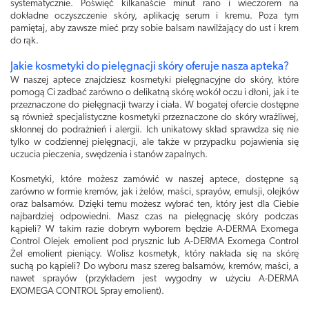
systematycznie. Poświęć kilkanaście minut rano i wieczorem na
dokładne oczyszczenie skóry, aplikację serum i kremu. Poza tym
pamiętaj, aby zawsze mieć przy sobie balsam nawilżający do ust i krem
do rąk.
Jakie kosmetyki do pielęgnacji skóry oferuje nasza apteka?
W naszej aptece znajdziesz kosmetyki pielęgnacyjne do skóry, które
pomogą Ci zadbać zarówno o delikatną skórę wokół oczu i dłoni, jak i te
przeznaczone do pielęgnacji twarzy i ciała. W bogatej ofercie dostępne
są również specjalistyczne kosmetyki przeznaczone do skóry wrażliwej,
skłonnej do podrażnień i alergii. Ich unikatowy skład sprawdza się nie
tylko w codziennej pielęgnacji, ale także w przypadku pojawienia się
uczucia pieczenia, swędzenia i stanów zapalnych.
Kosmetyki, które możesz zamówić w naszej aptece, dostępne są
zarówno w formie kremów, jak i żelów, maści, sprayów, emulsji, olejków
oraz balsamów. Dzięki temu możesz wybrać ten, który jest dla Ciebie
najbardziej odpowiedni. Masz czas na pielęgnację skóry podczas
kąpieli? W takim razie dobrym wyborem będzie A-DERMA Exomega
Control Olejek emolient pod prysznic lub A-DERMA Exomega Control
Żel emolient pieniący. Wolisz kosmetyk, który nakłada się na skórę
suchą po kąpieli? Do wyboru masz szereg balsamów, kremów, maści, a
nawet sprayów (przykładem jest wygodny w użyciu A-DERMA
EXOMEGA CONTROL Spray emolient).