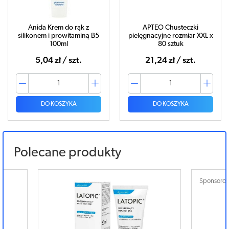
Anida Krem do rąk z
APTEO Chusteczki
silikonem i prowitaminą B5
pielęgnacyjne rozmiar XXL x
100ml
80 sztuk
5,04 zł / szt.
21,24 zł / szt.
DO KOSZYKA
DO KOSZYKA
Polecane produkty
Sponsorowany