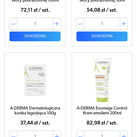
skóry podrażnionej 100ml
skóry podrażnionej 50ml
72,11 zł / szt.
54,08 zł / szt.
DO KOSZYKA
DO KOSZYKA
A-DERMA Dermatologiczna
A-DERMA Exomega Control
kostka łagodząca 100g
Krem emolient 200ml
37,44 zł / szt.
82,98 zł / szt.