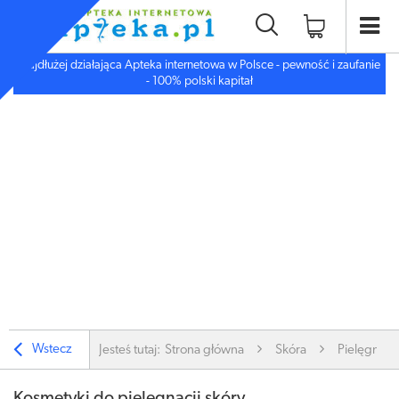
Najdłużej działająca Apteka internetowa w Polsce - pewność i zaufanie
- 100% polski kapitał
Wstecz
Jesteś tutaj:
Strona główna
Skóra
Pielęgnacj