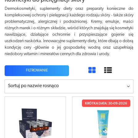
Kosmetyki do pielęgnacji skóry
Dermokosmetyki, suplementy diety oraz preparaty konieczne do
kompleksowej ochrony i pielęgnacji każdego rodzaju skóry - także skóry
problematycznej, alergicznej i podrażnionej. Kremy, emulsje, maści
różnych marek i o różnym składzie, wśród których znajdują się kosmetyki
nawilżające, działające ochronnie i przyspieszające gojenie się
uszkodzeń naskórka. Innowacyjne suplementy diety, które dbają o dobrą
kondycję cery -głównie o jej gospodarkę wodną oraz uzupełniają
niedobory witamin i minerałów cennych dla zdrowia i urody.
FILTROWANIE
Sortuj po nazwie rosnąco
KRÓTKA DATA: 30-09-2026