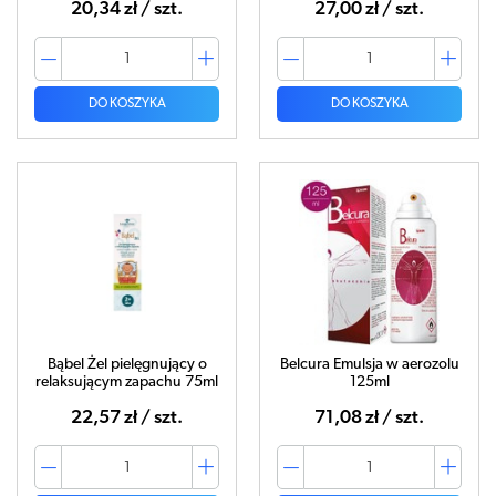
20,34 zł / szt.
27,00 zł / szt.
DO KOSZYKA
DO KOSZYKA
Bąbel Żel pielęgnujący o
Belcura Emulsja w aerozolu
relaksującym zapachu 75ml
125ml
22,57 zł / szt.
71,08 zł / szt.