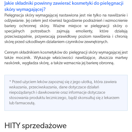
Jakie składniki powinny zawierać kosmetyki do pielęgnacji
skóry wymagającej?
Pielęgnacja skóry wymagającej nastawiona jest nie tylko na nawilżanie i
odżywianie. Jej celem jest również łagodzenie podrażnień i wzmocnienie
bariery ochronnej skóry. Ważne miejsce w pielęgnacji skóry o
specjalnych potrzebach zajmują emolienty, które działają
przeciwzapalnie, przywracają prawidłowy poziom nawilżenia i chronią
skórę przed szkodliwym działaniem czynników zewnętrznych.
Cennym składnikiem kosmetyków do pielęgnacji skóry wymagającej jest
także mocznik. Wykazuje właściwości nawilżające, złuszcza martwy
naskórek, wygładza skórę, a także wzmacnia jej barierę obronną.
* Przed użyciem leków zapoznaj się z jego ulotką, która zawiera
wskazania, przeciwskazania, dane dotyczace działań
niepożądanych i dawkowanie oraz informacje dotyczace
stosowania produktu leczniczego, bądź skonsultuj się z lekarzem
lub farmaceutą.
HITY sprzedażowe