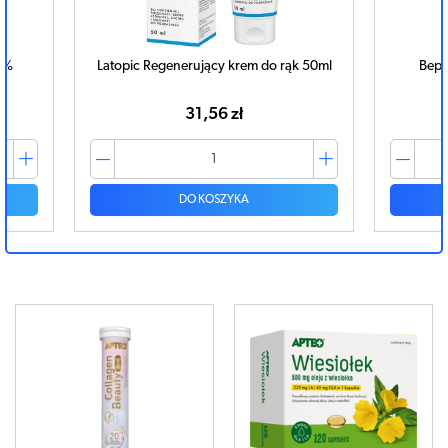
 50ml
Bepanthen Sensiderm krem 20g
Cet
nawil
40,33 zł
DO KOSZYKA