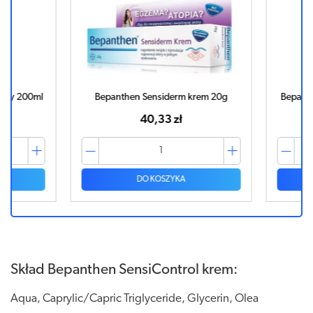
y 200ml
Bepanthen Sensiderm krem 20g
Bepanthen
40,33 zł
DO KOSZYKA
Skład Bepanthen SensiControl krem:
Aqua, Caprylic/Capric Triglyceride, Glycerin, Olea