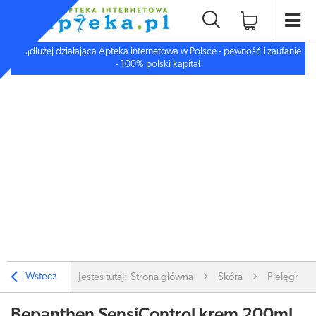
Najdłużej działająca Apteka internetowa w Polsce - pewność i zaufanie
- 100% polski kapitał
Wstecz
Jesteś tutaj:
Strona główna
Skóra
Pielęgnacj
Bepanthen SensiControl krem 200ml