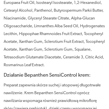
Europaea Fruit Oil, Isostearyl Isostearate, 1,2-Hexanediol,
Cetearyl Alcohol, Panthenol, Butyrospermum Parkii Butter,
Niacinamide, Glyceryl Stearate Citrate, Alpha-Glucan
Oligosaccharide, Limnanthes Alba Seed Oil, Hydrogenates
Lecithin, Hippophae Rhamnoides Fruit Extract, Tocopheryl
Acetate, Xanthan Gum, Sclerotium Fruit Extract, Tocopheryl
Acetate, Xanthan Gum, Sclerotium Gum, Squalane,
Tetrasodium Glutamate Diacetate, Ceramide 3, Citric Acid,
Rosmarinus Leaf Extract.
Działanie Bepanthen SensiControl krem:
Preparat zapewnia skórze suchej i atopowej długotrwałe
nawilżenie. Krem Bepanthen SensiControl oprócz
nawilżania wspomaga również prawidłową mikroflorę
skóry (zawiera prebiotyk), dzięki czemu wspomaga jej