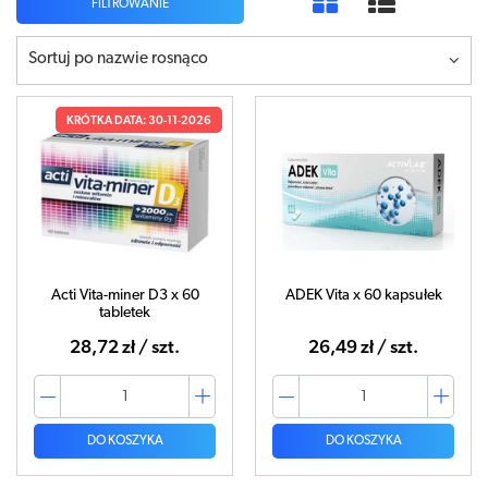
FILTROWANIE
Sortuj po nazwie rosnąco
KRÓTKA DATA: 30-11-2026
Acti Vita-miner D3 x 60
ADEK Vita x 60 kapsułek
tabletek
28,72 zł / szt.
26,49 zł / szt.
DO KOSZYKA
DO KOSZYKA