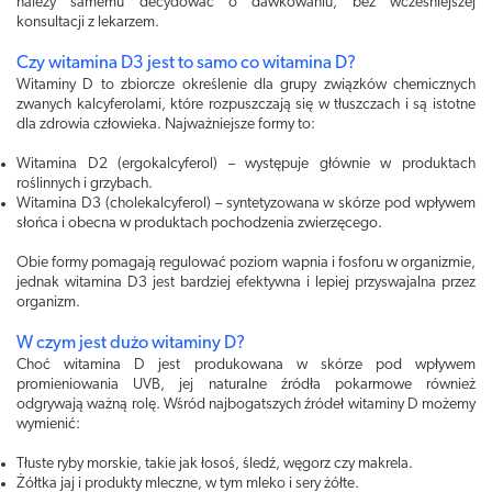
należy samemu decydować o dawkowaniu, bez wcześniejszej
konsultacji z lekarzem.
Czy witamina D3 jest to samo co witamina D?
Witaminy D to zbiorcze określenie dla grupy związków chemicznych
zwanych kalcyferolami, które rozpuszczają się w tłuszczach i są istotne
dla zdrowia człowieka. Najważniejsze formy to:
Witamina D2 (ergokalcyferol) – występuje głównie w produktach
roślinnych i grzybach.
Witamina D3 (cholekalcyferol) – syntetyzowana w skórze pod wpływem
słońca i obecna w produktach pochodzenia zwierzęcego.
Obie formy pomagają regulować poziom wapnia i fosforu w organizmie,
jednak witamina D3 jest bardziej efektywna i lepiej przyswajalna przez
organizm.
W czym jest dużo witaminy D?
Choć witamina D jest produkowana w skórze pod wpływem
promieniowania UVB, jej naturalne źródła pokarmowe również
odgrywają ważną rolę. Wśród najbogatszych źródeł witaminy D możemy
wymienić:
Tłuste ryby morskie, takie jak łosoś, śledź, węgorz czy makrela.
Żółtka jaj i produkty mleczne, w tym mleko i sery żółte.