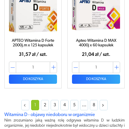
APTEO Witamina D Forte
Apteo Witamina D MAX
2000j.m x 125 kapsułek
4000j x 60 kapsułek
31,57 zł / szt.
21,04 zł / szt.
DO KOSZYKA
DO KOSZYKA
1
2
3
4
5
...
8
Witamina D - objawy niedoboru w organizmie
Nim zrozumiano jaką ważną rolę odgrywa witamina D w ludzkim
organizmie, jej niedobór niejednokrotnie był widoczny u dzieci szlachty i