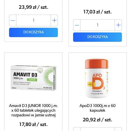
23,99 zł / szt.
17,03 zł / szt.
DO KOSZYKA
DO KOSZYKA
Amavit D3 JUNIOR 1000 j.m.
ApoD3 1000j.m x 60
x 60 tabletek ulegających
kapsułek
rozpadowi w jamie ustnej
20,92 zł / szt.
17,80 zł / szt.