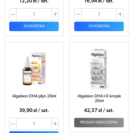
12,20 zł / szt.
16,94 zł / szt.
DO KOSZYKA
DO KOSZYKA
Algabion DHA płyn 20ml
Algabion DHA+D krople
20ml
39,90 zł / szt.
42,57 zł / szt.
PRODUKT NIEDOSTĘPNY