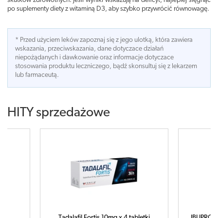
skutków zdrowotnych. Jeśli wyniki wskazują na deficyt, najlepiej sięgnąć
po suplementy diety z witaminą D3, aby szybko przywrócić równowagę.
* Przed użyciem leków zapoznaj się z jego ulotką, która zawiera
wskazania, przeciwskazania, dane dotyczace działań
niepożądanych i dawkowanie oraz informacje dotyczace
stosowania produktu leczniczego, bądź skonsultuj się z lekarzem
lub farmaceutą.
HITY sprzedażowe
letki
IBUPROM MAX Sprint x 40 kapsułek
C