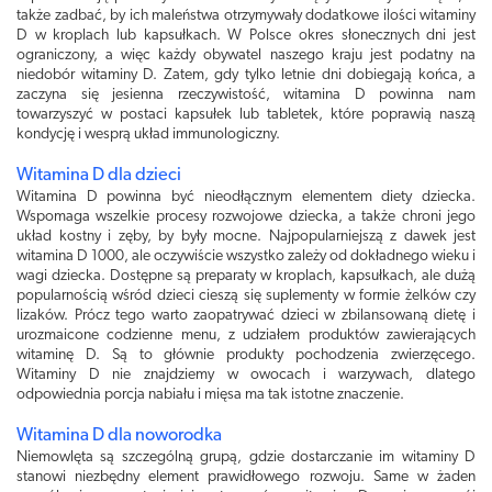
także zadbać, by ich maleństwa otrzymywały dodatkowe ilości witaminy
D w kroplach lub kapsułkach. W Polsce okres słonecznych dni jest
ograniczony, a więc każdy obywatel naszego kraju jest podatny na
niedobór witaminy D. Zatem, gdy tylko letnie dni dobiegają końca, a
zaczyna się jesienna rzeczywistość, witamina D powinna nam
towarzyszyć w postaci kapsułek lub tabletek, które poprawią naszą
kondycję i wesprą układ immunologiczny.
Witamina D dla dzieci
Witamina D powinna być nieodłącznym elementem diety dziecka.
Wspomaga wszelkie procesy rozwojowe dziecka, a także chroni jego
układ kostny i zęby, by były mocne. Najpopularniejszą z dawek jest
witamina D 1000, ale oczywiście wszystko zależy od dokładnego wieku i
wagi dziecka. Dostępne są preparaty w kroplach, kapsułkach, ale dużą
popularnością wśród dzieci cieszą się suplementy w formie żelków czy
lizaków. Prócz tego warto zaopatrywać dzieci w zbilansowaną dietę i
urozmaicone codzienne menu, z udziałem produktów zawierających
witaminę D. Są to głównie produkty pochodzenia zwierzęcego.
Witaminy D nie znajdziemy w owocach i warzywach, dlatego
odpowiednia porcja nabiału i mięsa ma tak istotne znaczenie.
Witamina D dla noworodka
Niemowlęta są szczególną grupą, gdzie dostarczanie im witaminy D
stanowi niezbędny element prawidłowego rozwoju. Same w żaden