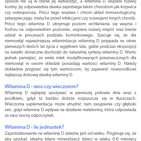
sposób nie są w stanie jej wytworzyć, a witamina D wspiera rozwój
kostny. Jej odpowiednia dawka zapobiega takim chorobom jak krzywica
czy osteoporoza. Prócz tego wspiera i chroni układ immunologiczny,
zabezpieczając malucha przed infekcjami czy rozwojami innych chorób.
Prócz tego witamina D utrzymuje poziom wchłaniania się wapnia i
fosforu na odpowiednim poziomie, wspiera rozwój mięśni oraz bierze
udział w procesach podziału komórkowego. Szacuje się, że dla
niemowląt najważniejsza witaminizacja witaminą D przypada na okres
pierwszych dwóch lat życia z wyjątkiem lata, gdzie podczas ekspozycji
na światło słoneczne dochodzi do naturalnej syntezy witaminy D. Warto
jednak pamiętać, że wiele mlek modyfikowanych przeznaczonych dla
niemowląt w swoim składzie posiadają wartości witaminy D. Należy
dokładnie przyjrzeć się tym wartościom, by zapewnić noworodkowi
najlepszą dobową dawkę witaminy D.
Witamina D - rano czy wieczorem?
Witaminę D najlepiej spożywać w pierwszej połowie dnia wraz z
posiłkiem, gdyż ta bardzo dobrze rozpuszcza się w tłuszczach.
Wieczorna suplementacja może utrudnić nam zasypianie czy głęboki
sen, gdyż witamina D wpływa na działanie melatoniny, która odpowiada
za nasz nocny odpoczynek.
Witamina D - ile jednostek?
Zapotrzebowanie na witaminę D zależne jest od wieku. Przyjmuje się, że
aby uzyskać idealny bilans mineralizacji dzieci w wieku 0-6 miesięcy