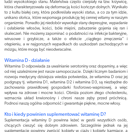
ludzi wysokokiego stanu. Maleństwa często cierpiały na tzw. krzywicę,
która charakteryzowała się deformacją kości kończyn dolnych. Wynikało
to z kultu białej cery, która podkreślała wysoki status, a co za tym idzie,
unikano słońca, które wspomaga produkcję tej cennej witamy w naszym
organizmie. Ponadto jej niedobór wywołuje stany depresyjne, wypadanie
i osłabienie włosów, kości, bóle mięśni, zaburzenie gojenia się ran i
skaleczeń. Nie możemy zapominać o podatności na infekcje bakteryjne,
wirusowe i grzybicze, a także o efekcie „ciągłego zmęczenia” i
otępieniu, a w najgorszych wypadkach do uszkodzeń zachodzących w
mózgu, które mogą być nieodwracalne.
Witamina D - działanie
Witamina D odpowiada za uwalnianie serotoniny oraz dopaminy, a więc
od niej uzależnione jest nasze samopoczucie. Dzięki licznym badaniom i
rozwoju medycyny dzisiejsza wiedza potwierdza, że witamina D oraz jej
podgrupy tj. witamina D1, witamina D2 i witamina D3, są niezbędne do
zachowania prawidłowej gospodarki fosforowo-wapniowej, a więc
wpływa na zdrowe i mocne kości. Obniża poziom złego cholesterolu,
wzmacnia układ krwionośny i chroni nasze zęby przed próchnicą.
Podnosi naszą ogólna odporność i gwarantuje piękne, mocne włosy.
Kto i kiedy powinien suplementować witaminę D?
Suplementacja witaminy D powinna leżeć w gestii wszystkich osób,
chcących cieszyć się dobrym zdrowiem. Szczególnie jednak na jej
suplementację powinny zwrócić kobiety w ciąży i kobiety karmiące, a