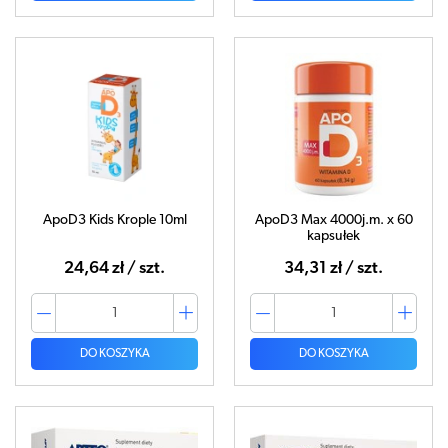
ApoD3 Kids Krople 10ml
ApoD3 Max 4000j.m. x 60
kapsułek
24,64 zł / szt.
34,31 zł / szt.
DO KOSZYKA
DO KOSZYKA