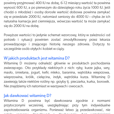
powinny przyjmować 400 IU na dobę, 6-12 miesięcy wartość ta powinna
wynosić 600 IU, a po pierwszym do dziesiątego roku życia 1000 IU. Jeśli
chodzi o młodzież i osoby dorosłe wartość dobowa powinna zamykać
się w przedziale 2000 IU, natomiast seniorzy do 4000 IU – chyba że ich
naturalna karnacja jest ciemniejsza, wówczas wartość ta może zamykać
się do 2000 IU na dobę.
Powyższe wartości to jedynie schemat wzorcowy, który w zależności od
potrzeb i sytuacji powinien zostać zmodyfikowany przez lekarza
prowadzącego i znającego historię naszego zdrowia. Dotyczy to
szczególnie osób otyłych i kobiet w ciąży.
W jakich produktach jest witamina D?
Witaminę D możemy odnaleźć głównie w produktach pochodzenia
zwierzęcego. Oto przykłady niektórych z nich: ryby, kurze jajka, sery,
masło, śmietana, jogurt, kefir, mleko, baranina, wątróbka wieprzowa,
wieprzowina, królik, cielęcina, indyk, wątróbka kurza. Witaminę D
zawierają także niektóre rośliny np. grzyby tj. pieczarka, kurka, borowik.
Nie znajdziemy ich natomiast w warzywach i owocach.
Jak dawkować witaminę D?
Witamina D powinna być dawkowana zgodnie z normami
przytoczonymi wcześniej, uwzględniając przy tym indywidualne
zapotrzebowania organizmu. Ponieważ łatwo ją przedawkować, nie