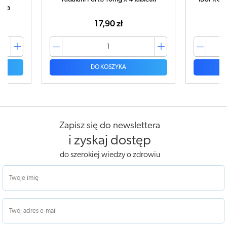
ampułk
42,99 zł
DO KOSZYKA
Zapisz się do newslettera
i zyskaj dostęp
do szerokiej wiedzy o zdrowiu