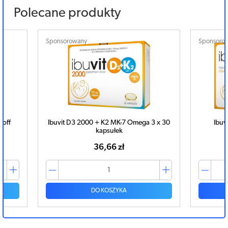
Polecane produkty
Sponsorowany
Sponsoro
3 x 30
Ibuvit D3 4000 IU x 90 kapsułek
Ibu
52,88 zł
DO KOSZYKA