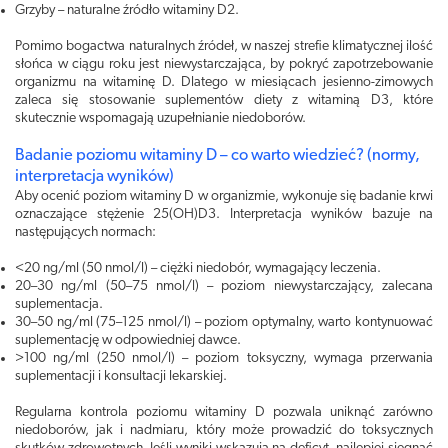
Grzyby – naturalne źródło witaminy D2.
Pomimo bogactwa naturalnych źródeł, w naszej strefie klimatycznej ilość
słońca w ciągu roku jest niewystarczająca, by pokryć zapotrzebowanie
organizmu na witaminę D. Dlatego w miesiącach jesienno-zimowych
zaleca się stosowanie suplementów diety z witaminą D3, które
skutecznie wspomagają uzupełnianie niedoborów.
Badanie poziomu witaminy D – co warto wiedzieć? (normy,
interpretacja wyników)
Aby ocenić poziom witaminy D w organizmie, wykonuje się badanie krwi
oznaczające stężenie 25(OH)D3. Interpretacja wyników bazuje na
następujących normach:
<20 ng/ml (50 nmol/l) – ciężki niedobór, wymagający leczenia.
20–30 ng/ml (50–75 nmol/l) – poziom niewystarczający, zalecana
suplementacja.
30–50 ng/ml (75–125 nmol/l) – poziom optymalny, warto kontynuować
suplementację w odpowiedniej dawce.
>100 ng/ml (250 nmol/l) – poziom toksyczny, wymaga przerwania
suplementacji i konsultacji lekarskiej.
Regularna kontrola poziomu witaminy D pozwala uniknąć zarówno
niedoborów, jak i nadmiaru, który może prowadzić do toksycznych