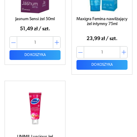
Jasnum Sensi żel 50ml
Maxigra Femina nawilżający
żel intymny 75ml
51,49 zł / szt.
23,99 zł / szt.
DO KOSZYKA
DO KOSZYKA
UNIMIL Luscious żel