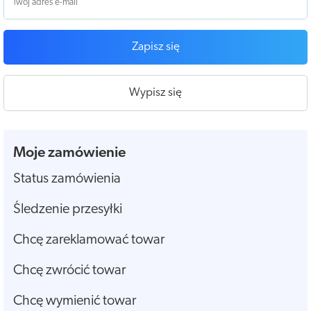
Zapisz się
Wypisz się
Moje zamówienie
Status zamówienia
Śledzenie przesyłki
Chcę zareklamować towar
Chcę zwrócić towar
Chcę wymienić towar