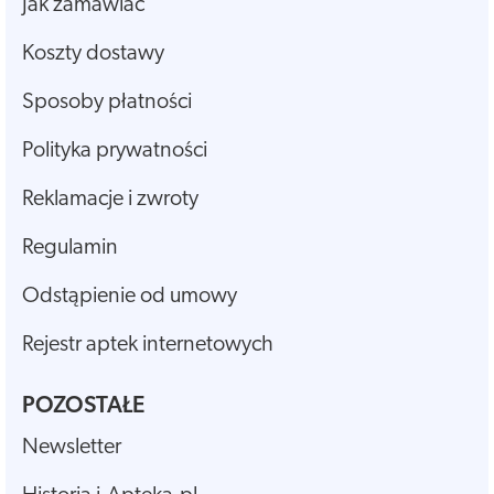
Jak zamawiać
Koszty dostawy
Sposoby płatności
Polityka prywatności
Reklamacje i zwroty
Regulamin
Odstąpienie od umowy
Rejestr aptek internetowych
POZOSTAŁE
Newsletter