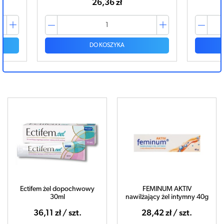
26,36 zł
DO KOSZYKA
Ectifem żel dopochwowy
FEMINUM AKTIV
30ml
nawilżający żel intymny 40g
36,11 zł / szt.
28,42 zł / szt.