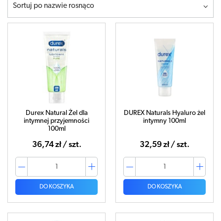
Sortuj po nazwie rosnąco
Durex Natural Żel dla
DUREX Naturals Hyaluro żel
intymnej przyjemności
intymny 100ml
100ml
36,74 zł / szt.
32,59 zł / szt.
DO KOSZYKA
DO KOSZYKA