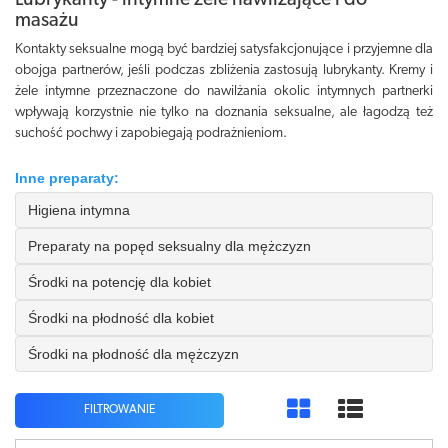
Lubrykanty - intymne żele nawilżające i do
masażu
Kontakty seksualne mogą być bardziej satysfakcjonujące i przyjemne dla
obojga partnerów, jeśli podczas zbliżenia zastosują lubrykanty. Kremy i
żele intymne przeznaczone do nawilżania okolic intymnych partnerki
wpływają korzystnie nie tylko na doznania seksualne, ale łagodzą też
suchość pochwy i zapobiegają podrażnieniom.
Inne preparaty:
Higiena intymna
Preparaty na popęd seksualny dla mężczyzn
Środki na potencję dla kobiet
Środki na płodność dla kobiet
Środki na płodność dla mężczyzn
FILTROWANIE