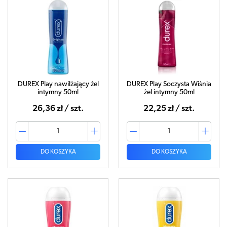
DUREX Play nawilżający żel
DUREX Play Soczysta Wiśnia
intymny 50ml
żel intymny 50ml
26,36 zł / szt.
22,25 zł / szt.
DO KOSZYKA
DO KOSZYKA