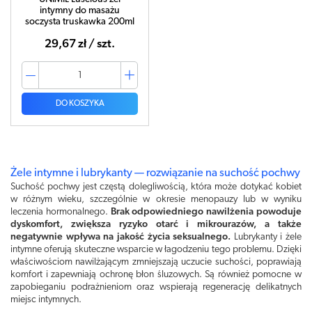
intymny do masażu
soczysta truskawka 200ml
29,67 zł / szt.
DO KOSZYKA
Żele intymne i lubrykanty — rozwiązanie na suchość pochwy
Suchość pochwy jest częstą dolegliwością, która może dotykać kobiet
w różnym wieku, szczególnie w okresie menopauzy lub w wyniku
leczenia hormonalnego.
Brak odpowiedniego nawilżenia powoduje
dyskomfort, zwiększa ryzyko otarć i mikrourazów, a także
negatywnie wpływa na jakość życia seksualnego.
Lubrykanty i żele
intymne oferują skuteczne wsparcie w łagodzeniu tego problemu. Dzięki
właściwościom nawilżającym zmniejszają uczucie suchości, poprawiają
komfort i zapewniają ochronę błon śluzowych. Są również pomocne w
zapobieganiu podrażnieniom oraz wspierają regenerację delikatnych
miejsc intymnych.