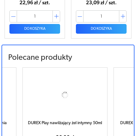
22,96 zł / szt.
23,09 zł / szt.
DO KOSZYKA
DO KOSZYKA
Polecane produkty
ania
DUREX Play nawilżający żel intymny 50ml
DUREX Pl