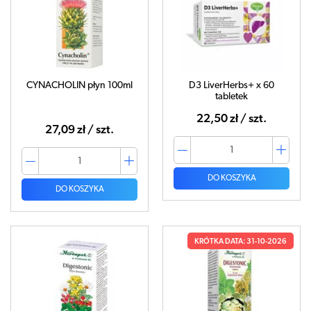
CYNACHOLIN płyn 100ml
D3 LiverHerbs+ x 60
tabletek
22,50 zł / szt.
27,09 zł / szt.
DO KOSZYKA
DO KOSZYKA
KRÓTKA DATA: 31-10-2026