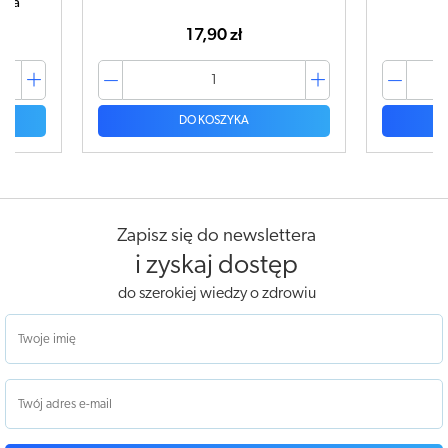
ampułk
42,99 zł
DO KOSZYKA
Zapisz się do newslettera
i zyskaj dostęp
do szerokiej wiedzy o zdrowiu