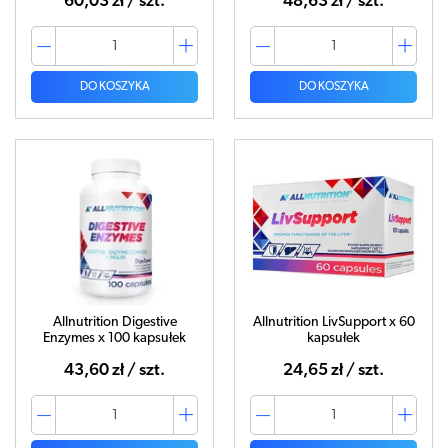
60,03 zł / szt.
48,63 zł / szt.
DO KOSZYKA
DO KOSZYKA
Allnutrition Digestive
Allnutrition LivSupport x 60
Enzymes x 100 kapsułek
kapsułek
43,60 zł / szt.
24,65 zł / szt.