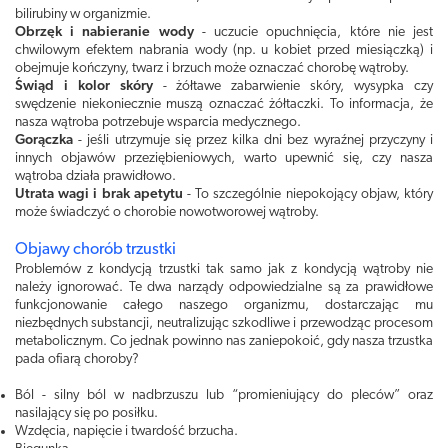
bilirubiny w organizmie.
Obrzęk i nabieranie wody
- uczucie opuchnięcia, które nie jest
chwilowym efektem nabrania wody (np. u kobiet przed miesiączką) i
obejmuje kończyny, twarz i brzuch może oznaczać chorobę wątroby.
Świąd i kolor skóry
- żółtawe zabarwienie skóry, wysypka czy
swędzenie niekoniecznie muszą oznaczać żółtaczki. To informacja, że
nasza wątroba potrzebuje wsparcia medycznego.
Gorączka
- jeśli utrzymuje się przez kilka dni bez wyraźnej przyczyny i
innych objawów przeziębieniowych, warto upewnić się, czy nasza
wątroba działa prawidłowo.
Utrata wagi i brak apetytu
- To szczególnie niepokojący objaw, który
może świadczyć o chorobie nowotworowej wątroby.
Objawy chorób trzustki
Problemów z kondycją trzustki tak samo jak z kondycją wątroby nie
należy ignorować. Te dwa narządy odpowiedzialne są za prawidłowe
funkcjonowanie całego naszego organizmu, dostarczając mu
niezbędnych substancji, neutralizując szkodliwe i przewodząc procesom
metabolicznym. Co jednak powinno nas zaniepokoić, gdy nasza trzustka
pada ofiarą choroby?
Ból - silny ból w nadbrzuszu lub “promieniujący do pleców” oraz
nasilający się po posiłku.
Wzdęcia, napięcie i twardość brzucha.