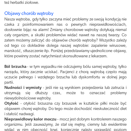
też herbatki ziołowe.
Objawy chorób wątroby
Nasza wątroba, gdy tylko zaczyna mieć problemy ze swoją kondycją nie
czeka z poinformowaniem nas o pewnych nieprawidłowościach,
dosłownie bijąc na alarm! Zmiany chorobowe wątroby dotykają niemal
cały organizm, a skutki problemów widać nawet na naszej twarzy. Co
zatem możemy zaliczyć do objawów chorób wątroby? Wszystko zależy
od tego co dokładnie dolega naszej wątrobie: zapalenie wirusowe,
marskość, stłuszczenie itp. Poniżej przedstawiamy ujednolicone objawy,
które powinny zostać natychmiast skonsultowane z lekarzem.
Ból brzucha
- w tym wypadku nie odczujemy bólu samej wątroby, tylko
narządu, który zacznie uciskać. Pacjenci z chorą wątrobą często mają
uczucie pełnego i wzdętego brzucha lub dyskomfortu w dolnej jego
partii.
Nudności i wymioty
- jeśli nie są wynikiem przejedzenia lub zatrucia i
utrzymują się dłuższy czas, może to oznaczać problemy
niewydolnościowe wątroby.
Otyłość
- otyłość brzuszna czy brzuszek w kształcie piłki może być
objawem chorej wątroby. Do tego może dochodzić nieskuteczność diet
i stałość nadwagi.
Nieprawidłowy kolor moczu
- mocz jest dobrym kontrolerem naszego
organizmu. Jeśli zauważymy, że stał się mętny, ciemny lub ewidentnie
widać w nim obecność krwi, koniecznie należy sprawdzić poziom