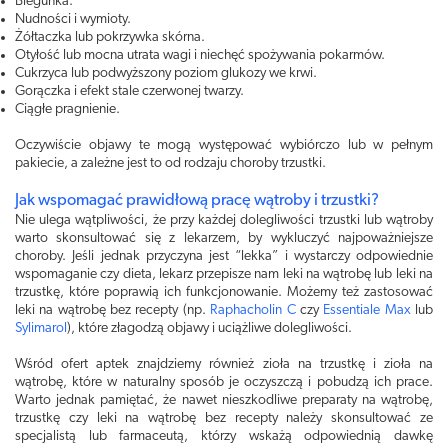
Biegunka.
Nudności i wymioty.
Żółtaczka lub pokrzywka skórna.
Otyłość lub mocna utrata wagi i niechęć spożywania pokarmów.
Cukrzyca lub podwyższony poziom glukozy we krwi.
Gorączka i efekt stale czerwonej twarzy.
Ciągłe pragnienie.
Oczywiście objawy te mogą występować wybiórczo lub w pełnym
pakiecie, a zależne jest to od rodzaju choroby trzustki.
Jak wspomagać prawidłową pracę wątroby i trzustki?
Nie ulega wątpliwości, że przy każdej dolegliwości trzustki lub wątroby
warto skonsultować się z lekarzem, by wykluczyć najpoważniejsze
choroby. Jeśli jednak przyczyna jest “lekka” i wystarczy odpowiednie
wspomaganie czy dieta, lekarz przepisze nam leki na wątrobę lub leki na
trzustkę, które poprawią ich funkcjonowanie. Możemy też zastosować
leki na wątrobę bez recepty (np.
Raphacholin C
czy
Essentiale Max
lub
Sylimarol
), które złagodzą objawy i uciążliwe dolegliwości.
Wśród ofert aptek znajdziemy również zioła na trzustkę i zioła na
wątrobę, które w naturalny sposób je oczyszczą i pobudzą ich prace.
Warto jednak pamiętać, że nawet nieszkodliwe preparaty na wątrobę,
trzustkę czy leki na wątrobę bez recepty należy skonsultować ze
specjalistą lub farmaceutą, którzy wskażą odpowiednią dawkę