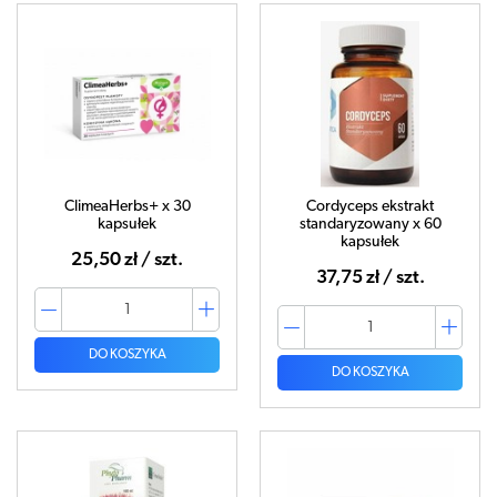
ClimeaHerbs+ x 30
Cordyceps ekstrakt
kapsułek
standaryzowany x 60
kapsułek
25,50 zł / szt.
37,75 zł / szt.
DO KOSZYKA
DO KOSZYKA