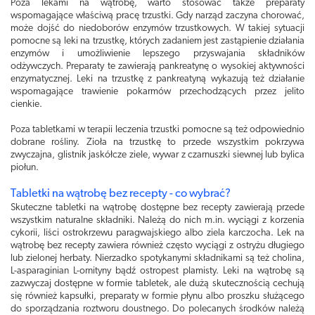
Poza lekami na wątrobę, warto stosować także preparaty
wspomagające właściwą pracę trzustki. Gdy narząd zaczyna chorować,
może dojść do niedoborów enzymów trzustkowych. W takiej sytuacji
pomocne są leki na trzustkę, których zadaniem jest zastąpienie działania
enzymów i umożliwienie lepszego przyswajania składników
odżywczych. Preparaty te zawierają pankreatynę o wysokiej aktywności
enzymatycznej. Leki na trzustkę z pankreatyną wykazują też działanie
wspomagające trawienie pokarmów przechodzących przez jelito
cienkie.
Poza tabletkami w terapii leczenia trzustki pomocne są też odpowiednio
dobrane rośliny. Zioła na trzustkę to przede wszystkim pokrzywa
zwyczajna, glistnik jaskółcze ziele, wywar z czarnuszki siewnej lub bylica
piołun.
Tabletki na wątrobę bez recepty - co wybrać?
Skuteczne tabletki na wątrobę dostępne bez recepty zawierają przede
wszystkim naturalne składniki. Należą do nich m.in. wyciągi z korzenia
cykorii, liści ostrokrzewu paragwajskiego albo ziela karczocha. Lek na
wątrobę bez recepty zawiera również często wyciągi z ostryżu długiego
lub zielonej herbaty. Nierzadko spotykanymi składnikami są też cholina,
L-asparaginian L-ornityny bądź ostropest plamisty. Leki na wątrobę są
zazwyczaj dostępne w formie tabletek, ale dużą skutecznością cechują
się również kapsułki, preparaty w formie płynu albo proszku służącego
do sporządzania roztworu doustnego. Do polecanych środków należą