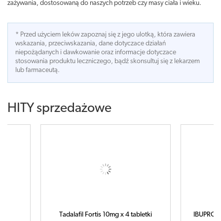
zażywania, dostosowaną do naszych potrzeb czy masy ciała i wieku.
* Przed użyciem leków zapoznaj się z jego ulotką, która zawiera
wskazania, przeciwskazania, dane dotyczace działań
niepożądanych i dawkowanie oraz informacje dotyczace
stosowania produktu leczniczego, bądź skonsultuj się z lekarzem
lub farmaceutą.
HITY sprzedażowe
letki
IBUPROM MAX Sprint x 40 kapsułek
C