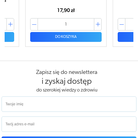
tuka
17,90 zł
DO KOSZYKA
Zapisz się do newslettera
i zyskaj dostęp
do szerokiej wiedzy o zdrowiu