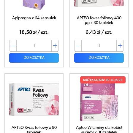
Apipregna x 64 kapsułek
APTEO Kwas foliowy 400
µg x 30 tabletek
18,58 zł / szt.
6,43 zł / szt.
DO KOSZYKA
DO KOSZYKA
KRÓTKA DATA: 30-11-2026
APTEO Kwas foliowy x 90
Apteo Witaminy dla kobiet
tabletek
w ciąży x 30 tabletek