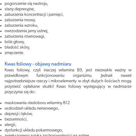
pogorszenie się nastroju,
stany depresyjne,
zaburzenia koncentracji i pamięci,
zaburzenia mowy,
zaburzenia wzroku,
owrzodzenia jamy ustnej,
zaburzenia równowagi,
bóle głowy,
bladość skóry,
zmęczenie.
Kwas foliowy - objawy nadmiaru
Kwas foliowy, czyli inaczej witamina B9, jest niezwykle ważny w
prawidłowym funkcjonowaniu organizmu. Jednak nawet
najpotrzebniejsze rzeczy i mikroelementy w zbyt dużych ilościach mogą
przynieść opłakane skutki! Kwas foliowy występujący w nadmiarze
przyczynia się do:
maskowania niedoboru witaminy B12
uszkodzeń układu nerwowego,
depresji i lęków,
bezsenności,
alergii,
dysfunkcji układu pokarmowego,
zwiększonego ryzyka zachorowalności na astmę.