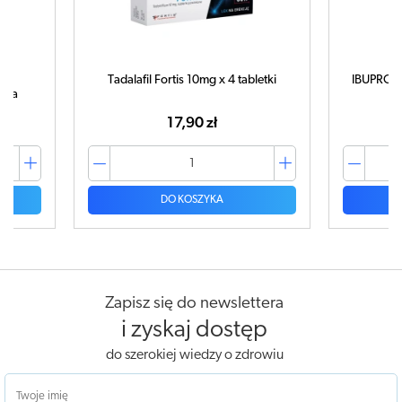
letki
IBUPROM MAX Sprint x 40 kapsułek
C
ampułk
42,99 zł
DO KOSZYKA
Zapisz się do newslettera
i zyskaj dostęp
do szerokiej wiedzy o zdrowiu