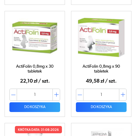
ActiFolin 0,8mg x 30
ActiFolin 0,8mg x 90
tabletek
tabletek
22,10 zł / szt.
49,58 zł / szt.
DO KOSZYKA
DO KOSZYKA
KRÓTKA DATA: 31-08-2026