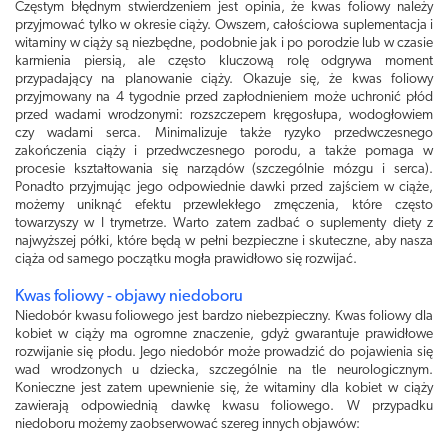
Częstym błędnym stwierdzeniem jest opinia, że kwas foliowy należy
przyjmować tylko w okresie ciąży. Owszem, całościowa suplementacja i
witaminy w ciąży są niezbędne, podobnie jak i po porodzie lub w czasie
karmienia piersią, ale często kluczową rolę odgrywa moment
przypadający na planowanie ciąży. Okazuje się, że kwas foliowy
przyjmowany na 4 tygodnie przed zapłodnieniem może uchronić płód
przed wadami wrodzonymi: rozszczepem kręgosłupa, wodogłowiem
czy wadami serca. Minimalizuje także ryzyko przedwczesnego
zakończenia ciąży i przedwczesnego porodu, a także pomaga w
procesie kształtowania się narządów (szczególnie mózgu i serca).
Ponadto przyjmując jego odpowiednie dawki przed zajściem w ciąże,
możemy uniknąć efektu przewlekłego zmęczenia, które często
towarzyszy w I trymetrze. Warto zatem zadbać o suplementy diety z
najwyższej półki, które będą w pełni bezpieczne i skuteczne, aby nasza
ciąża od samego początku mogła prawidłowo się rozwijać.
Kwas foliowy - objawy niedoboru
Niedobór kwasu foliowego jest bardzo niebezpieczny. Kwas foliowy dla
kobiet w ciąży ma ogromne znaczenie, gdyż gwarantuje prawidłowe
rozwijanie się płodu. Jego niedobór może prowadzić do pojawienia się
wad wrodzonych u dziecka, szczególnie na tle neurologicznym.
Konieczne jest zatem upewnienie się, że witaminy dla kobiet w ciąży
zawierają odpowiednią dawkę kwasu foliowego. W przypadku
niedoboru możemy zaobserwować szereg innych objawów: