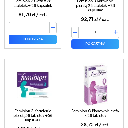
Femibion 2 Ciąża x 28
Femibion 3 Karmienie
tabletek.+ 28 kapsułek
piersią 28 tabletek +28
kapsułek
81,70 zł / szt.
92,71 zł / szt.
DO KOSZYKA
DO KOSZYKA
Femibion 3 Karmienie
Femibion O Planownie ciąży
piersią 56 tabletek +56
x 28 tabletek
kapsułek
38,72 zł / szt.