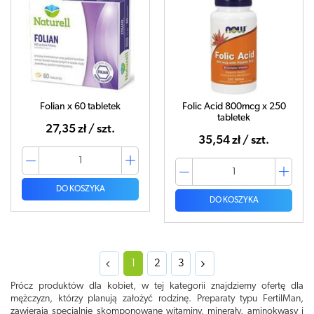
Folian x 60 tabletek
Folic Acid 800mcg x 250
tabletek
27,35 zł / szt.
35,54 zł / szt.
DO KOSZYKA
DO KOSZYKA
1
2
3
Prócz produktów dla kobiet, w tej kategorii znajdziemy ofertę dla
mężczyzn, którzy planują założyć rodzinę. Preparaty typu FertilMan,
zawierają specjalnie skomponowane witaminy, minerały, aminokwasy i