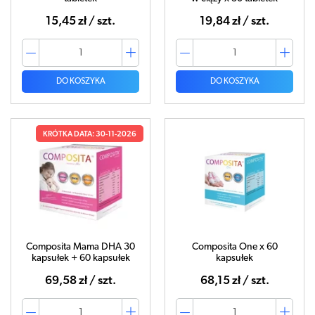
15,45 zł / szt.
19,84 zł / szt.
DO KOSZYKA
DO KOSZYKA
KRÓTKA DATA: 30-11-2026
Composita Mama DHA 30
Composita One x 60
kapsułek + 60 kapsułek
kapsułek
69,58 zł / szt.
68,15 zł / szt.