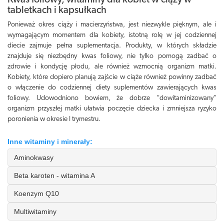
Kwas foliowy, witaminy dla kobiet w ciąży w
tabletkach i kapsułkach
Ponieważ okres ciąży i macierzyństwa, jest niezwykle pięknym, ale i
wymagającym momentem dla kobiety, istotną rolę w jej codziennej
diecie zajmuje pełna suplementacja. Produkty, w których składzie
znajduje się niezbędny kwas foliowy, nie tylko pomogą zadbać o
zdrowie i kondycję płodu, ale również wzmocnią organizm matki.
Kobiety, które dopiero planują zajście w ciąże również powinny zadbać
o włączenie do codziennej diety suplementów zawierających kwas
foliowy. Udowodniono bowiem, że dobrze “dowitaminizowany”
organizm przyszłej matki ułatwia poczęcie dziecka i zmniejsza ryzyko
poronienia w okresie I trymestru.
Inne witaminy i minerały:
Aminokwasy
Beta karoten - witamina A
Koenzym Q10
Multiwitaminy