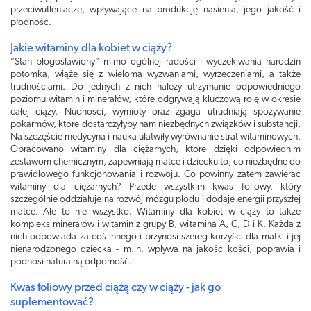
przeciwutleniacze, wpływające na produkcję nasienia, jego jakość i
płodność.
Jakie witaminy dla kobiet w ciąży?
”Stan błogosławiony” mimo ogólnej radości i wyczekiwania narodzin
potomka, wiąże się z wieloma wyzwaniami, wyrzeczeniami, a także
trudnościami. Do jednych z nich należy utrzymanie odpowiedniego
poziomu witamin i minerałów, które odgrywają kluczową rolę w okresie
całej ciąży. Nudności, wymioty oraz zgaga utrudniają spożywanie
pokarmów, które dostarczyłyby nam niezbędnych związków i substancji.
Na szczęście medycyna i nauka ułatwiły wyrównanie strat witaminowych.
Opracowano witaminy dla ciężarnych, które dzięki odpowiednim
zestawom chemicznym, zapewniają matce i dziecku to, co niezbędne do
prawidłowego funkcjonowania i rozwoju. Co powinny zatem zawierać
witaminy dla ciężarnych? Przede wszystkim kwas foliowy, który
szczególnie oddziałuje na rozwój mózgu płodu i dodaje energii przyszłej
matce. Ale to nie wszystko. Witaminy dla kobiet w ciąży to także
kompleks minerałów i witamin z grupy B, witamina A, C, D i K. Każda z
nich odpowiada za coś innego i przynosi szereg korzyści dla matki i jej
nienarodzonego dziecka - m.in. wpływa na jakość kości, poprawia i
podnosi naturalną odporność.
Kwas foliowy przed ciążą czy w ciąży - jak go
suplementować?