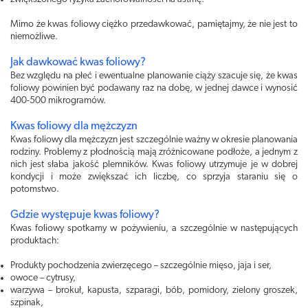
Mimo że kwas foliowy ciężko przedawkować, pamiętajmy, że nie jest to
niemożliwe.
Jak dawkować kwas foliowy?
Bez względu na płeć i ewentualne planowanie ciąży szacuje się, że kwas
foliowy powinien być podawany raz na dobę, w jednej dawce i wynosić
400-500 mikrogramów.
Kwas foliowy dla mężczyzn
Kwas foliowy dla mężczyzn jest szczególnie ważny w okresie planowania
rodziny. Problemy z płodnością mają zróżnicowane podłoże, a jednym z
nich jest słaba jakość plemników. Kwas foliowy utrzymuje je w dobrej
kondycji i może zwiększać ich liczbę, co sprzyja staraniu się o
potomstwo.
Gdzie występuje kwas foliowy?
Kwas foliowy spotkamy w pożywieniu, a szczególnie w następujących
produktach:
Produkty pochodzenia zwierzęcego – szczególnie mięso, jaja i ser,
owoce – cytrusy,
warzywa – brokuł, kapusta, szparagi, bób, pomidory, zielony groszek,
szpinak,