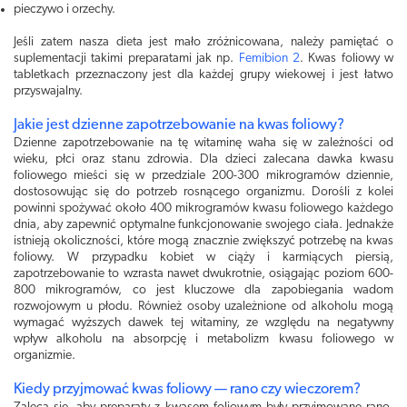
pieczywo i orzechy.
Jeśli zatem nasza dieta jest mało zróżnicowana, należy pamiętać o
suplementacji takimi preparatami jak np.
Femibion 2
. Kwas foliowy w
tabletkach przeznaczony jest dla każdej grupy wiekowej i jest łatwo
przyswajalny.
Jakie jest dzienne zapotrzebowanie na kwas foliowy?
Dzienne zapotrzebowanie na tę witaminę waha się w zależności od
wieku, płci oraz stanu zdrowia. Dla dzieci zalecana dawka kwasu
foliowego mieści się w przedziale 200-300 mikrogramów dziennie,
dostosowując się do potrzeb rosnącego organizmu. Dorośli z kolei
powinni spożywać około 400 mikrogramów kwasu foliowego każdego
dnia, aby zapewnić optymalne funkcjonowanie swojego ciała. Jednakże
istnieją okoliczności, które mogą znacznie zwiększyć potrzebę na kwas
foliowy. W przypadku kobiet w ciąży i karmiących piersią,
zapotrzebowanie to wzrasta nawet dwukrotnie, osiągając poziom 600-
800 mikrogramów, co jest kluczowe dla zapobiegania wadom
rozwojowym u płodu. Również osoby uzależnione od alkoholu mogą
wymagać wyższych dawek tej witaminy, ze względu na negatywny
wpływ alkoholu na absorpcję i metabolizm kwasu foliowego w
organizmie.
Kiedy przyjmować kwas foliowy — rano czy wieczorem?