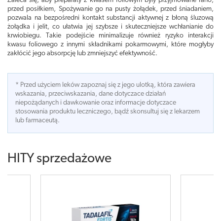
Zaleca się, aby preparaty z kwasem foliowym były przyjmowane rano,
przed posiłkiem, Spożywanie go na pusty żołądek, przed śniadaniem,
pozwala na bezpośredni kontakt substancji aktywnej z błoną śluzową
żołądka i jelit, co ułatwia jej szybsze i skuteczniejsze wchłanianie do
krwiobiegu. Takie podejście minimalizuje również ryzyko interakcji
kwasu foliowego z innymi składnikami pokarmowymi, które mogłyby
zakłócić jego absorpcję lub zmniejszyć efektywność.
* Przed użyciem leków zapoznaj się z jego ulotką, która zawiera
wskazania, przeciwskazania, dane dotyczace działań
niepożądanych i dawkowanie oraz informacje dotyczace
stosowania produktu leczniczego, bądź skonsultuj się z lekarzem
lub farmaceutą.
HITY sprzedażowe