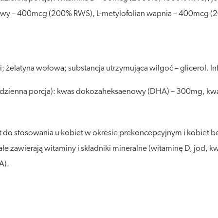
wy – 400mcg (200% RWS), L-metylofolian wapnia – 400mcg (
 żelatyna wołowa; substancja utrzymująca wilgoć – glicerol. Inf
na dzienna porcja): kwas dokozaheksaenowy (DHA) – 300mg, k
do stosowania u kobiet w okresie prekoncepcyjnym i kobiet bę
ałe zawierają witaminy i składniki mineralne (witaminę D, jod, k
A).