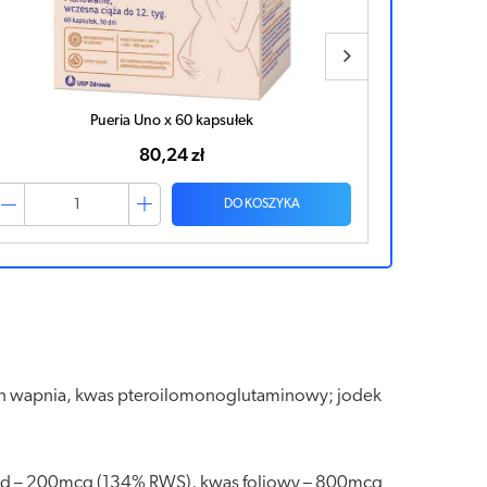
MultiVit Pregna x 60 kapsułek
Ma
27,92 zł
DO KOSZYKA
lian wapnia, kwas pteroilomonoglutaminowy; jodek
 jod – 200mcg (134% RWS), kwas foliowy – 800mcg