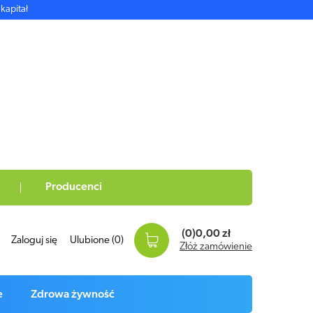
kapitał
Producenci
(0)
0,00 zł
Zaloguj się
Ulubione
(0)
Złóż zamówienie
e
Zdrowa żywność