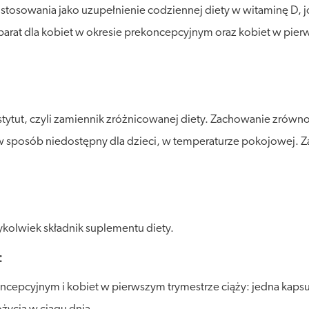
osowania jako uzupełnienie codziennej diety w witaminę D, j
at dla kobiet w okresie prekoncepcyjnym oraz kobiet w pierw
stytut, czyli zamiennik zróżnicowanej diety. Zachowanie zró
posób niedostępny dla dzieci, w temperaturze pokojowej. Zalec
kolwiek składnik suplementu diety.
:
oncepcyjnym i kobiet w pierwszym trymestrze ciąży: jedna kapsu