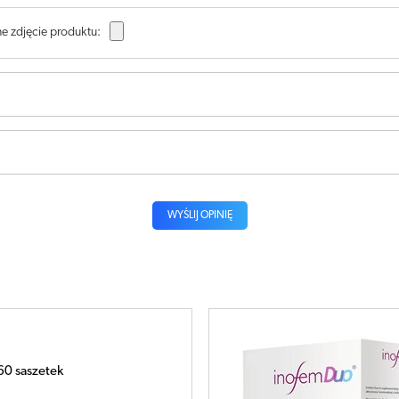
e zdjęcie produktu:
WYŚLIJ OPINIĘ
 x 24 tabletek