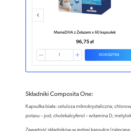
łek
Composita Mama DHA 30 kapsułek + 60 kapsułek
69,58 zł
ZYKA
DO KOSZYKA
Składniki Composita One:
Kapsułka biała: celuloza mikrokrystaliczna; chlo
potasu – jod; cholekalcyferol – witamina D; metyl
Zawartość składników w jednej kapsułce (zalecan