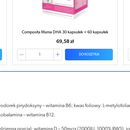
Pueria Uno x 60 kapsułek
80,24 zł
DO KOSZYKA
rowodorek pirydoksyny – witamina B6; kwas foliowy: L-metylofo
okobalamina – witamina B12.
a dzienna porcja): witamina D – 50mcg (2000IU, 1000% RWS),