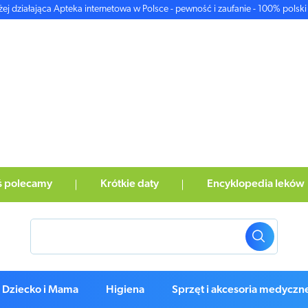
żej działająca Apteka internetowa w Polsce - pewność i zaufanie - 100% polski 
ś polecamy
Krótkie daty
Encyklopedia leków
Dziecko i Mama
Higiena
Sprzęt i akcesoria medyczn