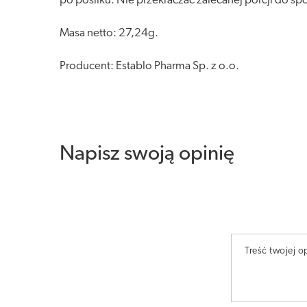
po posiłku. Nie przekraczać zalecanej porcji do sp
Masa netto: 27,24g.
Producent: Establo Pharma Sp. z o.o.
Napisz swoją opinię
Treść twojej op