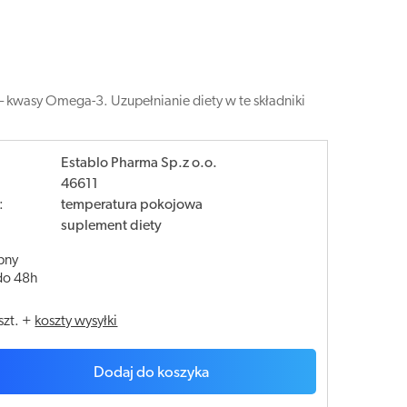
– kwasy Omega-3. Uzupełnianie diety w te składniki
Establo Pharma Sp.z o.o.
46611
:
temperatura pokojowa
suplement diety
pny
do 48h
szt.
+
koszty wysyłki
Dodaj do koszyka