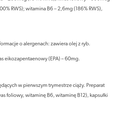
200% RWS); witamina B6 – 2,6mg (186% RWS),
ormacje o alergenach: zawiera olej z ryb.
was eikozapentaenowy (EPA) – 60mg.
dących w pierwszym trymestrze ciąży. Preparat
was foliowy, witaminę B6, witaminę B12), kapsułki