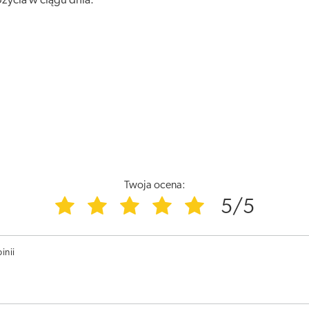
ożycia w ciągu dnia.
Twoja ocena:
5/5
inii