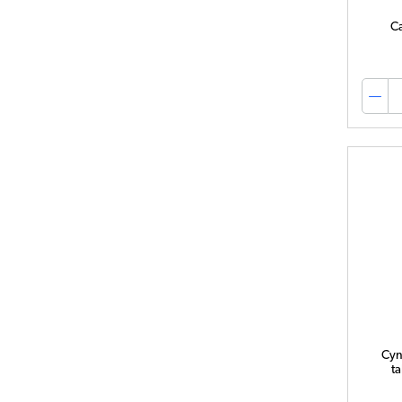
Ca
Cyn
ta