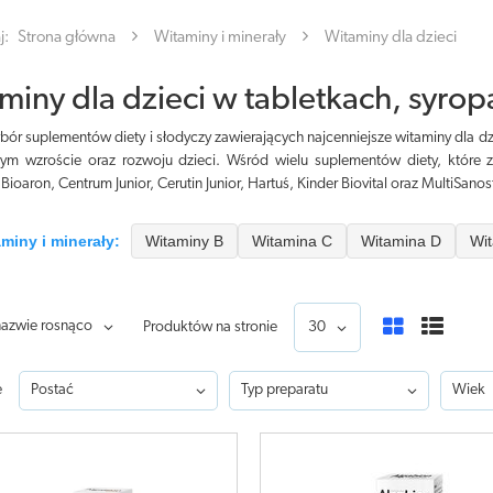
j:
Strona główna
Witaminy i minerały
Witaminy dla dzieci
miny dla dzieci w tabletkach, syrop
bór suplementów diety i słodyczy zawierających najcenniejsze witaminy dla d
ym wzroście oraz rozwoju dzieci. Wśród wielu suplementów diety, które z
 Bioaron, Centrum Junior, Cerutin Junior, Hartuś, Kinder Biovital oraz MultiSanos
aminy i minerały:
Witaminy B
Witamina C
Witamina D
Wi
nazwie rosnąco
Produktów na stronie
30
e
Postać
Typ preparatu
Wiek