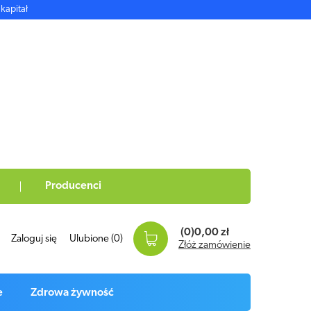
kapitał
Producenci
(0)
0,00 zł
Zaloguj się
Ulubione
(0)
Złóż zamówienie
e
Zdrowa żywność