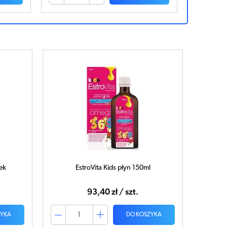
tek
EstroVita Kids płyn 150ml
93,40 zł / szt.
ZYKA
DO KOSZYKA