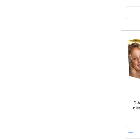
D-V
nie