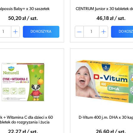
lpossis Baby+ x 30 saszetek
CENTRUM Junior x 30 tabletek d
50,20 zł / szt.
46,18 zł / szt.
DO KOSZYKA
DO KOS
k + Witamina C dla dzieci x 60
D-Vitum 400 j.m. DHA x 30 ka
bletek do rozgryzania i żucia
22,27 zł / szt.
26,60 zł / szt.