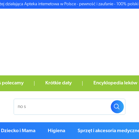
żej działająca Apteka internetowa w Polsce - pewność i zaufanie - 100% polski 
ś polecamy
Krótkie daty
Encyklopedia leków
Dziecko i Mama
Higiena
Sprzęt i akcesoria medyczn