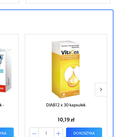
k -
DIAB12 x 30 kapsułek
FLIC' N
10,19 zł
YKA
DO KOSZYKA