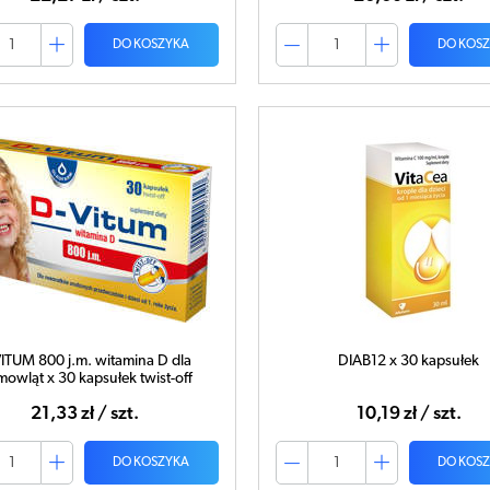
DO KOSZYKA
DO KOS
ITUM 800 j.m. witamina D dla
DIAB12 x 30 kapsułek
mowląt x 30 kapsułek twist-off
21,33 zł / szt.
10,19 zł / szt.
DO KOSZYKA
DO KOS