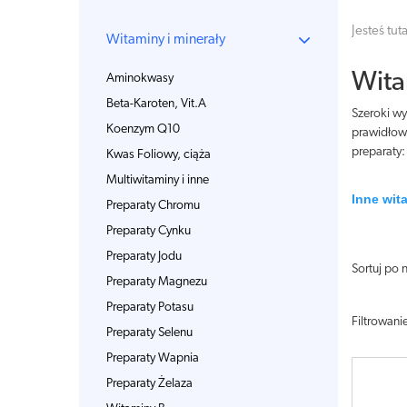
Jesteś tuta
Witaminy i minerały
Wita
Aminokwasy
Beta-Karoten, Vit.A
Szeroki wy
Koenzym Q10
prawidłow
preparaty:
Kwas Foliowy, ciąża
Multiwitaminy i inne
Inne wit
Preparaty Chromu
Preparaty Cynku
Preparaty Jodu
Sortuj po 
Preparaty Magnezu
Preparaty Potasu
Filtrowani
Preparaty Selenu
Preparaty Wapnia
Preparaty Żelaza