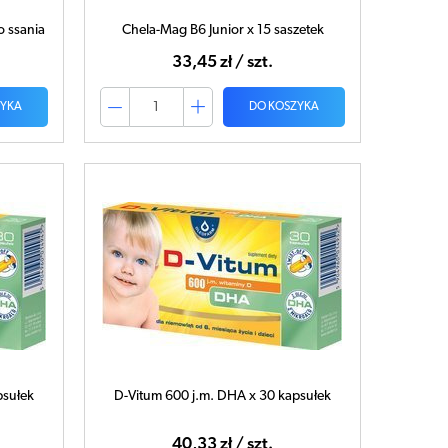
o ssania
Chela-Mag B6 Junior x 15 saszetek
33,45 zł / szt.
ZYKA
DO KOSZYKA
psułek
D-Vitum 600 j.m. DHA x 30 kapsułek
40,33 zł / szt.