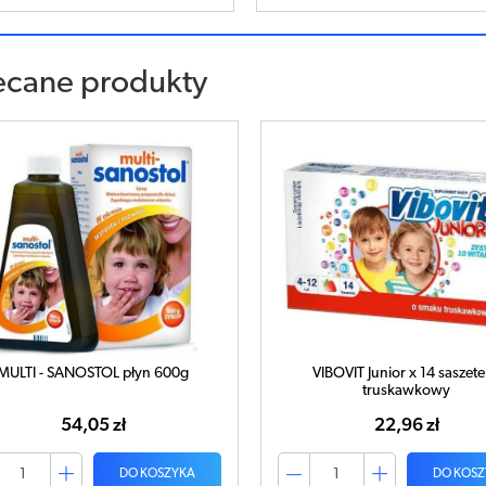
ecane produkty
MULTI - SANOSTOL płyn 600g
VIBOVIT Junior x 14 saszete
truskawkowy
54,05 zł
22,96 zł
DO KOSZYKA
DO KOSZ