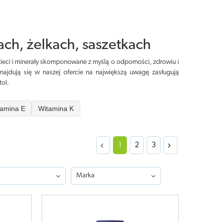
ach, żelkach, saszetkach
zieci i minerały skomponowane z myślą o odporności, zdrowiu i
najdują się w naszej ofercie na największą uwagę zasługują
tol.
tamina E
Witamina K
1
2
3
Marka