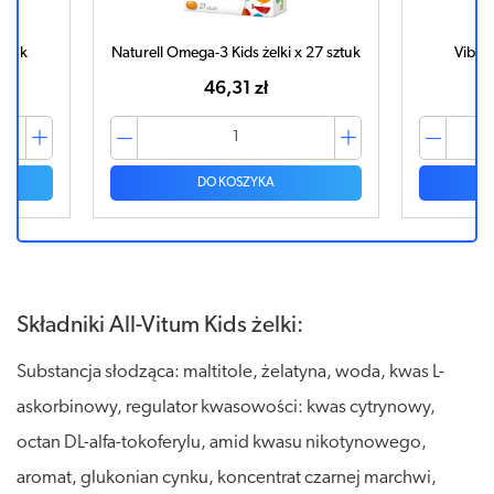
sztuk
Naturell Omega-3 Kids żelki x 27 sztuk
Vibovi
46,31 zł
DO KOSZYKA
Składniki All-Vitum Kids żelki:
Substancja słodząca: maltitole, żelatyna, woda, kwas L-
askorbinowy, regulator kwasowości: kwas cytrynowy,
octan DL-alfa-tokoferylu, amid kwasu nikotynowego,
aromat, glukonian cynku, koncentrat czarnej marchwi,