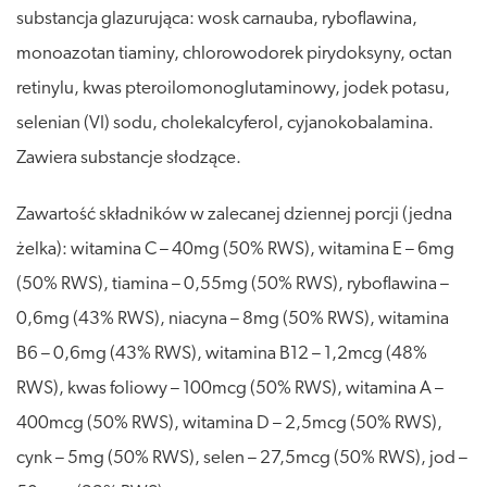
substancja glazurująca: wosk carnauba, ryboflawina,
monoazotan tiaminy, chlorowodorek pirydoksyny, octan
retinylu, kwas pteroilomonoglutaminowy, jodek potasu,
selenian (VI) sodu, cholekalcyferol, cyjanokobalamina.
Zawiera substancje słodzące.
Zawartość składników w zalecanej dziennej porcji (jedna
żelka): witamina C – 40mg (50% RWS), witamina E – 6mg
(50% RWS), tiamina – 0,55mg (50% RWS), ryboflawina –
0,6mg (43% RWS), niacyna – 8mg (50% RWS), witamina
B6 – 0,6mg (43% RWS), witamina B12 – 1,2mcg (48%
RWS), kwas foliowy – 100mcg (50% RWS), witamina A –
400mcg (50% RWS), witamina D – 2,5mcg (50% RWS),
cynk – 5mg (50% RWS), selen – 27,5mcg (50% RWS), jod –