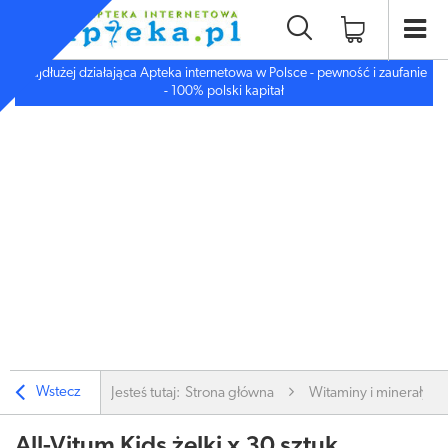
Najdłużej działająca Apteka internetowa w Polsce - pewność i zaufanie
- 100% polski kapitał
Wstecz
Jesteś tutaj:
Strona główna
Witaminy i minerały
All-Vitum Kids żelki x 30 sztuk