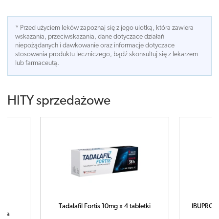
* Przed użyciem leków zapoznaj się z jego ulotką, która zawiera
wskazania, przeciwskazania, dane dotyczace działań
niepożądanych i dawkowanie oraz informacje dotyczace
stosowania produktu leczniczego, bądź skonsultuj się z lekarzem
lub farmaceutą.
HITY sprzedażowe
letki
IBUPROM MAX Sprint x 40 kapsułek
C
ampułk