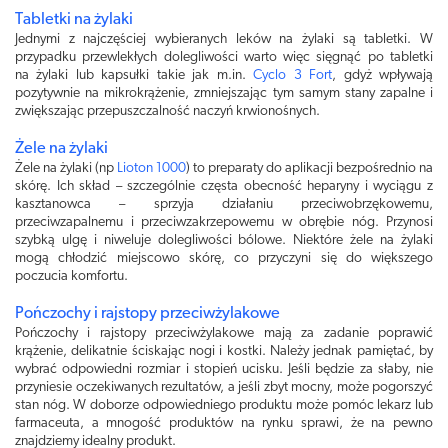
Tabletki na żylaki
Jednymi z najczęściej wybieranych leków na żylaki są tabletki. W
przypadku przewlekłych dolegliwości warto więc sięgnąć po tabletki
na żylaki lub kapsułki takie jak m.in.
Cyclo 3 Fort
, gdyż wpływają
pozytywnie na mikrokrążenie, zmniejszając tym samym stany zapalne i
zwiększając przepuszczalność naczyń krwionośnych.
Żele na żylaki
Żele na żylaki (np
Lioton 1000
) to preparaty do aplikacji bezpośrednio na
skórę. Ich skład – szczególnie częsta obecność heparyny i wyciągu z
kasztanowca – sprzyja działaniu przeciwobrzękowemu,
przeciwzapalnemu i przeciwzakrzepowemu w obrębie nóg. Przynosi
szybką ulgę i niweluje dolegliwości bólowe. Niektóre żele na żylaki
mogą chłodzić miejscowo skórę, co przyczyni się do większego
poczucia komfortu.
Pończochy i rajstopy przeciwżylakowe
Pończochy i rajstopy przeciwżylakowe mają za zadanie poprawić
krążenie, delikatnie ściskając nogi i kostki. Należy jednak pamiętać, by
wybrać odpowiedni rozmiar i stopień ucisku. Jeśli będzie za słaby, nie
przyniesie oczekiwanych rezultatów, a jeśli zbyt mocny, może pogorszyć
stan nóg. W doborze odpowiedniego produktu może pomóc lekarz lub
farmaceuta, a mnogość produktów na rynku sprawi, że na pewno
znajdziemy idealny produkt.