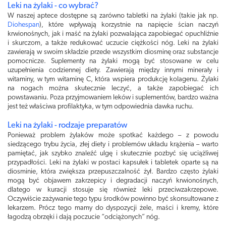
Leki na żylaki - co wybrać?
W naszej aptece dostępne są zarówno tabletki na żylaki (takie jak np.
Diohespan
), które wpływają korzystnie na napięcie ścian naczyń
krwionośnych, jak i maść na żylaki pozwalająca zapobiegać opuchliźnie
i skurczom, a także redukować uczucie ciężkości nóg. Leki na żylaki
zawierają w swoim składzie przede wszystkim diosminę oraz substancje
pomocnicze. Suplementy na żylaki mogą być stosowane w celu
uzupełnienia codziennej diety. Zawierają między innymi minerały i
witaminy, w tym witaminę C, która wspiera produkcję kolagenu. Żylaki
na nogach można skutecznie leczyć, a także zapobiegać ich
powstawaniu. Poza przyjmowaniem leków i suplementów, bardzo ważna
jest też właściwa profilaktyka, w tym odpowiednia dawka ruchu.
Leki na żylaki - rodzaje preparatów
Ponieważ problem żylaków może spotkać każdego – z powodu
siedzącego trybu życia, złej diety i problemów układu krążenia – warto
pamiętać, jak szybko znaleźć ulgę i skutecznie pozbyć się uciążliwej
przypadłości. Leki na żylaki w postaci kapsułek i tabletek oparte są na
diosminie, która zwiększa przepuszczalność żył. Bardzo często żylaki
mogą być objawem zakrzepicy i degradacji naczyń krwionośnych,
dlatego w kuracji stosuje się również leki przeciwzakrzepowe.
Oczywiście zażywanie tego typu środków powinno być skonsultowane z
lekarzem. Prócz tego mamy do dyspozycji żele, maści i kremy, które
łagodzą obrzęki i dają poczucie “odciążonych” nóg.