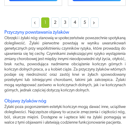
1
2
3
4
5
Przyczyny powstawania żylaków
Obrzęki i żylaki nóg stanowią w społeczeństwie powszechnie spotykaną
dolegliwość. Żylaki pierwotne powstają w wyniku uwarunkowań
genetycznych przy współistnieniu czynników ryzyka, które prowadzą do
ujawnienia się tej cechy. Czynnikami zwiększającymi ryzyko wystąpienia
zmiany chorobowej jest między innymi nieodpowiedni styl życia, otyłość,
brak ruchu, powodująca nadmierne obciążenie kończyn górnych i
kończyn dolnych praca, a u kobiet ciąże. Za przyczyny żylaków wtórnych
podaje się niedrożność oraz zastój krwi w żyłach spowodowany
przebytymi lub istniejącymi chorobami, takimi jak zakrzepica. Żylaki
mogą występować zarówno w kończynach dolnych, jak i w kończynach
górnych, jednak częściej dotyczą kończyn dolnych.
Objawy żylaków nóg
Żylaki poza pogorszeniem estetyki kończyn mogą dawać inne, uciążliwe
dolegliwości. Najczęstsze objawy to uczucie zmęczenia i ciężkości nóg,
ból, skurcze mięśni. Dostępne w i-aptece leki na żylaki pomagają w
walce z tymi objawami i ułatwiają codzienne funkcjonowanie pacjenta.