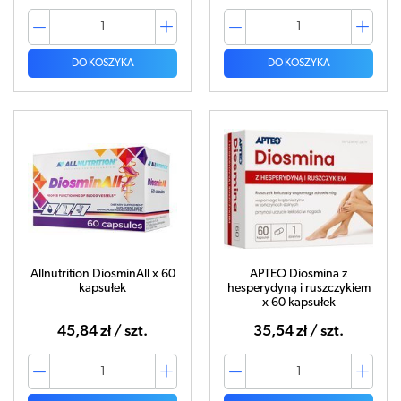
DO KOSZYKA
DO KOSZYKA
Allnutrition DiosminAll x 60
APTEO Diosmina z
kapsułek
hesperydyną i ruszczykiem
x 60 kapsułek
45,84 zł / szt.
35,54 zł / szt.