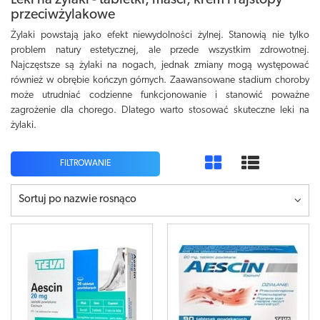
Leki na żylaki - tabletki, maści, krem i rajstopy
przeciwżylakowe
Żylaki powstają jako efekt niewydolności żylnej. Stanowią nie tylko
problem natury estetycznej, ale przede wszystkim zdrowotnej.
Najczęstsze są żylaki na nogach, jednak zmiany mogą występować
również w obrębie kończyn górnych. Zaawansowane stadium choroby
może utrudniać codzienne funkcjonowanie i stanowić poważne
zagrożenie dla chorego. Dlatego warto stosować skuteczne leki na
żylaki.
FILTROWANIE
Sortuj po nazwie rosnąco