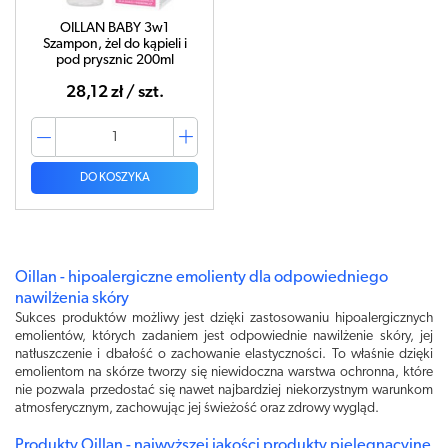
OILLAN BABY 3w1
Szampon, żel do kąpieli i
pod prysznic 200ml
28,12 zł / szt.
DO KOSZYKA
Oillan - hipoalergiczne emolienty dla odpowiedniego
nawilżenia skóry
Sukces produktów możliwy jest dzięki zastosowaniu hipoalergicznych
emolientów, których zadaniem jest odpowiednie nawilżenie skóry, jej
natłuszczenie i dbałość o zachowanie elastyczności. To właśnie dzięki
emolientom na skórze tworzy się niewidoczna warstwa ochronna, które
nie pozwala przedostać się nawet najbardziej niekorzystnym warunkom
atmosferycznym, zachowując jej świeżość oraz zdrowy wygląd.
Produkty Oillan - najwyższej jakości produkty pielęgnacyjne