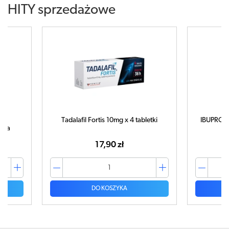
HITY sprzedażowe
Tadalafil Fortis 10mg x 4 tabletki
IBUPROM 
tuka
17,90 zł
DO KOSZYKA