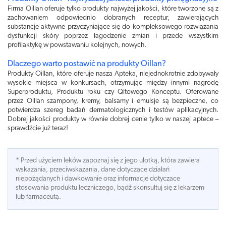
Firma Oillan oferuje tylko produkty najwyżej jakości, które tworzone są z
zachowaniem odpowiednio dobranych receptur, zawierających
substancje aktywne przyczyniające się do kompleksowego rozwiązania
dysfunkcji skóry poprzez łagodzenie zmian i przede wszystkim
profilaktykę w powstawaniu kolejnych, nowych.
Dlaczego warto postawić na produkty Oillan?
Produkty Oillan, które oferuje nasza Apteka, niejednokrotnie zdobywały
wysokie miejsca w konkursach, otrzymując między innymi nagrodę
Superproduktu, Produktu roku czy Qltowego Konceptu. Oferowane
przez Oillan szampony, kremy, balsamy i emulsje są bezpieczne, co
potwierdza szereg badań dermatologicznych i testów aplikacyjnych.
Dobrej jakości produkty w równie dobrej cenie tylko w naszej aptece –
sprawdźcie już teraz!
* Przed użyciem leków zapoznaj się z jego ulotką, która zawiera
wskazania, przeciwskazania, dane dotyczace działań
niepożądanych i dawkowanie oraz informacje dotyczace
stosowania produktu leczniczego, bądź skonsultuj się z lekarzem
lub farmaceutą.