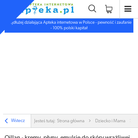
Najdłużej działająca Apteka internetowa w Polsce - pewność i zaufanie
- 100% polski kapitał
Wstecz
Jesteś tutaj:
Strona główna
Dziecko i Mama