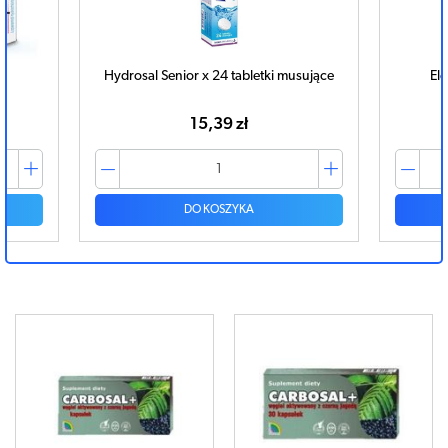
Hydrosal Senior x 24 tabletki musujące
Elec
15,39 zł
DO KOSZYKA