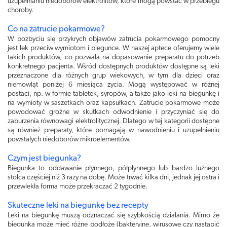
uzupełnianiu niedoborów elektrolitów, które mogą powstać w przebiegu
choroby.
Co na zatrucie pokarmowe?
W pozbyciu się przykrych objawów zatrucia pokarmowego pomocny
jest lek przeciw wymiotom i biegunce. W naszej aptece oferujemy wiele
takich produktów, co pozwala na dopasowanie preparatu do potrzeb
konkretnego pacjenta. Wśród dostępnych produktów dostępne są leki
przeznaczone dla różnych grup wiekowych, w tym dla dzieci oraz
niemowląt poniżej 6 miesiąca życia. Mogą występować w różnej
postaci, np. w formie tabletek, syropów, a także jako leki na biegunkę i
na wymioty w saszetkach oraz kapsułkach. Zatrucie pokarmowe może
powodować groźne w skutkach odwodnienie i przyczyniać się do
zaburzenia równowagi elektrolitycznej. Dlatego w tej kategorii dostępne
są również preparaty, które pomagają w nawodnieniu i uzupełnieniu
powstałych niedoborów mikroelementów.
Czym jest biegunka?
Biegunka to oddawanie płynnego, półpłynnego lub bardzo luźnego
stolca częściej niż 3 razy na dobę. Może trwać kilka dni, jednak jej ostra i
przewlekła forma może przekraczać 2 tygodnie.
Skuteczne leki na biegunkę bez recepty
Leki na biegunkę muszą odznaczać się szybkością działania. Mimo że
biegunka może mieć różne podłoże (bakteryjne, wirusowe czy nastąpić