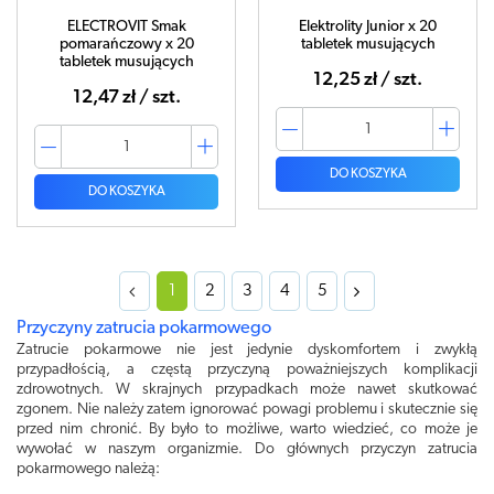
ELECTROVIT Smak
Elektrolity Junior x 20
pomarańczowy x 20
tabletek musujących
tabletek musujących
12,25 zł / szt.
12,47 zł / szt.
DO KOSZYKA
DO KOSZYKA
1
2
3
4
5
Przyczyny zatrucia pokarmowego
Zatrucie pokarmowe nie jest jedynie dyskomfortem i zwykłą
przypadłością, a częstą przyczyną poważniejszych komplikacji
zdrowotnych. W skrajnych przypadkach może nawet skutkować
zgonem. Nie należy zatem ignorować powagi problemu i skutecznie się
przed nim chronić. By było to możliwe, warto wiedzieć, co może je
wywołać w naszym organizmie. Do głównych przyczyn zatrucia
pokarmowego należą: