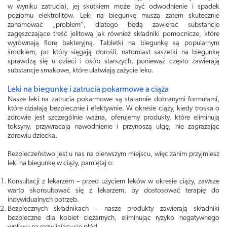
w wyniku zatrucia), jej skutkiem może być odwodnienie i spadek
poziomu elektrolitów. Leki na biegunkę muszą zatem skutecznie
zahamować „problem”, dlatego będą zawierać substancje
zagęszczające treść jelitową jak również składniki pomocnicze, które
wyrównają florę bakteryjną. Tabletki na biegunkę są popularnym
środkiem, po który sięgają dorośli, natomiast saszetki na biegunkę
sprawdzą się u dzieci i osób starszych, ponieważ często zawierają
substancje smakowe, które ułatwiają zażycie leku.
Leki na biegunkę i zatrucia pokarmowe a ciąża
Nasze leki na zatrucia pokarmowe są starannie dobranymi formułami,
które działają bezpiecznie i efektywnie. W okresie ciąży, kiedy troska o
zdrowie jest szczególnie ważna, oferujemy produkty, które eliminują
toksyny, przywracają nawodnienie i przynoszą ulgę, nie zagrażając
zdrowiu dziecka.
Bezpieczeństwo jest u nas na pierwszym miejscu, więc zanim przyjmiesz
leki na biegunkę w ciąży, pamiętaj o:
Konsultacji z lekarzem – przed użyciem leków w okresie ciąży, zawsze
warto skonsultować się z lekarzem, by dostosować terapię do
indywidualnych potrzeb.
Bezpiecznych składnikach – nasze produkty zawierają składniki
bezpieczne dla kobiet ciężarnych, eliminując ryzyko negatywnego