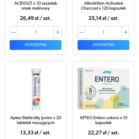
ACIDOLIT x 10 saszetek
Allnutrition Activated
smak malinowy
Charcoal x 120 kapsułek
26,49 zł / szt.
25,14 zł / szt.
DO KOSZYKA
DO KOSZYKA
Apteo Elektrolity Junior x 20
APTEO Entero osłona x 10
tabletek musujących
kapsułek
13,33 zł / szt.
22,27 zł / szt.