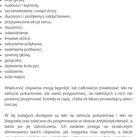
bóle głowy,
nudności i wymioty,
zaczerwienienie i świąd skóry,
duszności i problemy z oddychaniem,
przyspieszona akcja serca,
duszności,
odwodnienie,
krwawe stolce,
zaburzenia połykania,
nadmierna potliwość,
zawroty głowy,
gorączka,
drętwienie kończyn,
osłabienie,
bóle mięśni.
Większość objawów mogą łagodzić lub całkowicie zniwelować leki na
zatrucie pokarmowe, ale warto przypomnieć, że niektórych z nich nie
powinny przyjmować kobiety w ciąży, chyba że lekarz prowadzący zaleci
inaczej.
W tej kategorii dostępne są leki na zatrucie pokarmowe i leki na
biegunkę oraz zalecane do przyjmowania w okresie antybiotykoterapii, a
także po jej zakończeniu. Ich zadanie polega na skutecznym
eliminowaniu takich objawów, jak biegunka oraz wymioty, a także