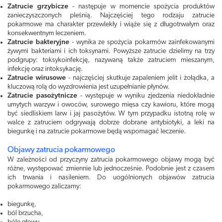
Zatrucie grzybicze
- następuje w momencie spożycia produktów
zanieczyszczonych pleśnią. Najczęściej tego rodzaju zatrucie
pokarmowe ma charakter przewlekły i wiąże się z długotrwałym oraz
konsekwentnym leczeniem.
Zatrucie bakteryjne
- wynika ze spożycia pokarmów zainfekowanymi
żywymi bakteriami i ich toksynami. Powyższe zatrucie dzielimy na trzy
podgrupy: toksykoinfekcję, nazywaną także zatruciem mieszanym,
infekcję oraz intoksykację.
Zatrucie wirusowe
- najczęściej skutkuje zapaleniem jelit i żołądka, a
kluczową rolą do wyzdrowienia jest uzupełnianie płynów.
Zatrucie pasożytnicze
- występuje w wyniku zjedzenia niedokładnie
umytych warzyw i owoców, surowego mięsa czy kawioru, które mogą
być siedliskiem larw i jaj pasożytów. W tym przypadku istotną rolę w
walce z zatruciem odgrywają dobrze dobrane antybiotyki, a leki na
biegunkę i na zatrucie pokarmowe będą wspomagać leczenie.
Objawy zatrucia pokarmowego
W zależności od przyczyny zatrucia pokarmowego objawy mogą być
różne, występować zmiennie lub jednocześnie. Podobnie jest z czasem
ich trwania i nasileniem. Do uogólnionych objawów zatrucia
pokarmowego zaliczamy:
biegunkę,
ból brzucha,