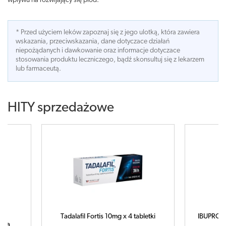
wpływu na rozwijający się płód.
* Przed użyciem leków zapoznaj się z jego ulotką, która zawiera
wskazania, przeciwskazania, dane dotyczace działań
niepożądanych i dawkowanie oraz informacje dotyczace
stosowania produktu leczniczego, bądź skonsultuj się z lekarzem
lub farmaceutą.
HITY sprzedażowe
letki
IBUPROM MAX Sprint x 40 kapsułek
C
ampułk