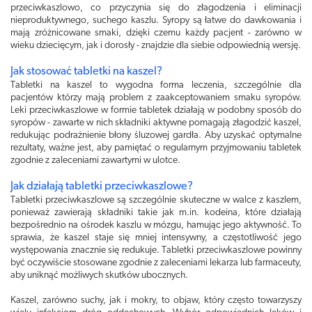
przeciwkaszlowo, co przyczynia się do złagodzenia i eliminacji
nieproduktywnego, suchego kaszlu. Syropy są łatwe do dawkowania i
mają zróżnicowane smaki, dzięki czemu każdy pacjent - zarówno w
wieku dziecięcym, jak i dorosły - znajdzie dla siebie odpowiednią wersję.
Jak stosować tabletki na kaszel?
Tabletki na kaszel to wygodna forma leczenia, szczególnie dla
pacjentów którzy mają problem z zaakceptowaniem smaku syropów.
Leki przeciwkaszlowe w formie tabletek działają w podobny sposób do
syropów - zawarte w nich składniki aktywne pomagają złagodzić kaszel,
redukując podrażnienie błony śluzowej gardła. Aby uzyskać optymalne
rezultaty, ważne jest, aby pamiętać o regularnym przyjmowaniu tabletek
zgodnie z zaleceniami zawartymi w ulotce.
Jak działają tabletki przeciwkaszlowe?
Tabletki przeciwkaszlowe są szczególnie skuteczne w walce z kaszlem,
ponieważ zawierają składniki takie jak m.in. kodeina, które działają
bezpośrednio na ośrodek kaszlu w mózgu, hamując jego aktywność. To
sprawia, że kaszel staje się mniej intensywny, a częstotliwość jego
występowania znacznie się redukuje. Tabletki przeciwkaszlowe powinny
być oczywiście stosowane zgodnie z zaleceniami lekarza lub farmaceuty,
aby uniknąć możliwych skutków ubocznych.
Kaszel, zarówno suchy, jak i mokry, to objaw, który często towarzyszy