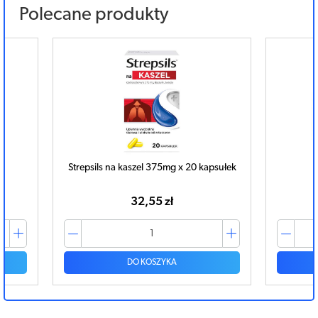
Polecane produkty
psułek
SINECOD syrop 100ml
38,80 zł
DO KOSZYKA