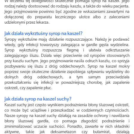
W leczeniu tej dolegliwości skutecznie pomaga syrop na kaszel. Jego
rodzaj należy dostosować do rodzaju kaszlu, a także do wieku pacjenta.
Jego przyjmowanie powinno być zgodne ze wskazaniami zawartymi na
dołączonej do preparatu leczniczego ulotce albo z zaleceniami
udzielonymi przez lekarza.
Jak działa wykrztuśny syrop na kaszel?
Syropy wykrztuśne mają działanie rozpuszczające. Należy je podawać
wtedy, gdy infekcji towarzyszy zalegająca w gardle gęsta wydzielina.
Syrop wykrztuśny rozpuszcza flegmę i ułatwia odkrztuszanie
zalegającego śluzu. Działa więc przeciwnie od syropów stosowanych
przy kaszlu suchym. Jego przyjmowanie nasila odruch kaszlu, co sprzyja
pozbywaniu się śluzu z dróg oddechowych. Syrop na kaszel mokry
poprzez swoje skuteczne działanie zapobiega spływaniu wydzieliny do
dolnych dróg oddechowych, a tym samym przeciwdziała
przekształceniu się infekcji w poważniejszą chorobę, jak zapalenie
oskrzeli, czy zapalenie płuc.
Jak działa syrop na kaszel suchy?
Kaszel suchy jest często wynikiem podrażnienia błony śluzowej oskrzeli,
co może być uciążliwe i przeszkadzać w codziennych czynnościach.
Nasze syropy na kaszel suchy działają na zasadzie ochrony i nawilżania
błony śluzowej gardła, co pomaga złagodzić podrażnienie i
zminimalizować uczucie suchości. Ponadto, zawarte w nich składniki
aktywne, takie jak deksametazon czy butamirat, działają