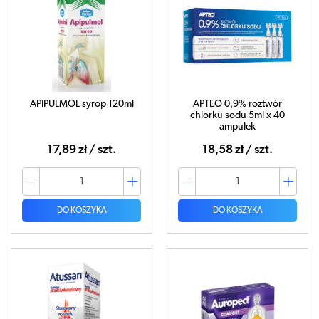
APIPULMOL syrop 120ml
APTEO 0,9% roztwór
chlorku sodu 5ml x 40
ampułek
17,89 zł / szt.
18,58 zł / szt.
DO KOSZYKA
DO KOSZYKA