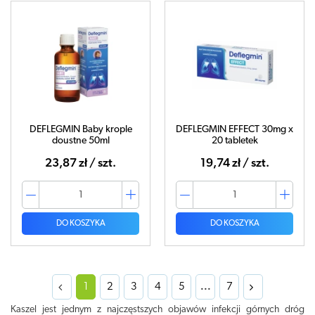
DEFLEGMIN Baby krople
DEFLEGMIN EFFECT 30mg x
doustne 50ml
20 tabletek
23,87 zł / szt.
19,74 zł / szt.
DO KOSZYKA
DO KOSZYKA
1
2
3
4
5
...
7
Kaszel jest jednym z najczęstszych objawów infekcji górnych dróg