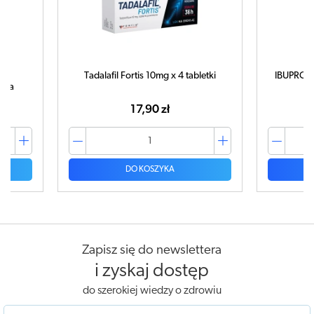
letki
IBUPROM MAX Sprint x 40 kapsułek
C
ampułk
42,99 zł
DO KOSZYKA
Zapisz się do newslettera
i zyskaj dostęp
do szerokiej wiedzy o zdrowiu