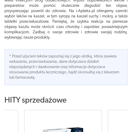
wielu infekcjom dróg oddechowych. Wybór odpowiednich leków i
preparatów może pomóc skutecznie złagodzić ten objaw,
przyspieszając powrót do zdrowia. Na i-Apteka.pl oferujemy szeroki
wybór leków na kaszel, w tym syropy na kaszel suchy i mokry, a także
tabletki przeciwkaszlowe. Pamiętaj, że szybka reakcja na pierwsze
objawy kaszlu może skrócić czas choroby i zapobiec poważniejszym
komplikacjom. Zadbaj o swoje zdrowie i zdrowie swojej rodziny,
wybierając nasze produkty.
* Przed użyciem leków zapoznaj się z jego ulotką, która zawiera
wskazania, przeciwskazania, dane dotyczace działań
niepożądanych i dawkowanie oraz informacje dotyczace
stosowania produktu leczniczego, bądź skonsultuj się z lekarzem
lub farmaceutą.
HITY sprzedażowe