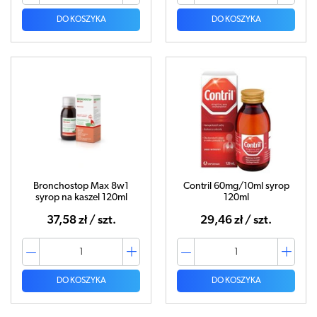
DO KOSZYKA
DO KOSZYKA
Bronchostop Max 8w1
Contril 60mg/10ml syrop
syrop na kaszel 120ml
120ml
37,58 zł / szt.
29,46 zł / szt.
DO KOSZYKA
DO KOSZYKA