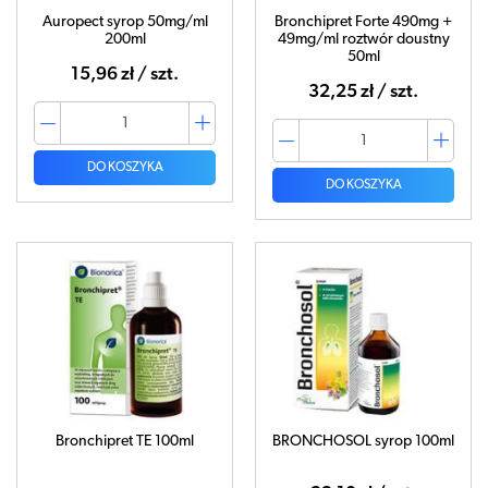
Auropect syrop 50mg/ml
Bronchipret Forte 490mg +
200ml
49mg/ml roztwór doustny
50ml
15,96 zł / szt.
32,25 zł / szt.
DO KOSZYKA
DO KOSZYKA
Bronchipret TE 100ml
BRONCHOSOL syrop 100ml