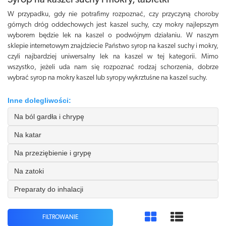
Syrop na kaszel suchy i mokry, tabletki
W przypadku, gdy nie potrafimy rozpoznać, czy przyczyną choroby
górnych dróg oddechowych jest kaszel suchy, czy mokry najlepszym
wyborem będzie lek na kaszel o podwójnym działaniu. W naszym
sklepie internetowym znajdziecie Państwo syrop na kaszel suchy i mokry,
czyli najbardziej uniwersalny lek na kaszel w tej kategorii. Mimo
wszystko, jeżeli uda nam się rozpoznać rodzaj schorzenia, dobrze
wybrać syrop na mokry kaszel lub syropy wykrztuśne na kaszel suchy.
Inne dolegliwości:
Na ból gardła i chrypę
Na katar
Na przeziębienie i grypę
Na zatoki
Preparaty do inhalacji
FILTROWANIE