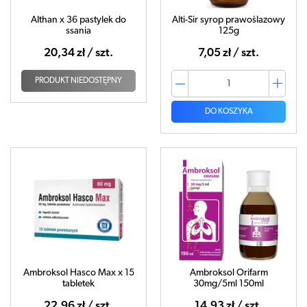
Althan x 36 pastylek do
Alti-Sir syrop prawoślazowy
ssania
125g
20,34 zł / szt.
7,05 zł / szt.
PRODUKT NIEDOSTĘPNY
DO KOSZYKA
Ambroksol Hasco Max x 15
Ambroksol Orifarm
tabletek
30mg/5ml 150ml
22,96 zł / szt.
14,93 zł / szt.