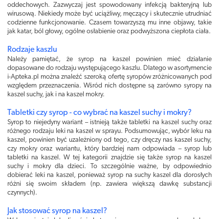
oddechowych. Zazwyczaj jest spowodowany infekcją bakteryjną lub
wirusową. Niekiedy może być uciążliwy, męczący i skutecznie utrudniać
codzienne funkcjonowanie. Czasem towarzyszą mu inne objawy, takie
jak katar, ból głowy, ogólne osłabienie oraz podwyższona ciepłota ciała.
Rodzaje kaszlu
Należy pamiętać, że syrop na kaszel powinien mieć działanie
dopasowane do rodzaju występującego kaszlu. Dlatego w asortymencie
i-Apteka.pl można znaleźć szeroką ofertę syropów zróżnicowanych pod
względem przeznaczenia. Wśród nich dostępne są zarówno syropy na
kaszel suchy, jak i na kaszel mokry.
Tabletki czy syrop - co wybrać na kaszel suchy i mokry?
Syrop to niejedyny wariant – istnieją także tabletki na kaszel suchy oraz
różnego rodzaju leki na kaszel w sprayu. Podsumowując, wybór leku na
kaszel, powinien być uzależniony od tego, czy dręczy nas kaszel suchy,
czy mokry oraz wariantu, który bardziej nam odpowiada – syrop lub
tabletki na kaszel. W tej kategorii znajdzie się także syrop na kaszel
suchy i mokry dla dzieci. To szczególnie ważne, by odpowiednio
dobierać leki na kaszel, ponieważ syrop na suchy kaszel dla dorosłych
różni się swoim składem (np. zawiera większą dawkę substancji
czynnych).
Jak stosować syrop na kaszel?