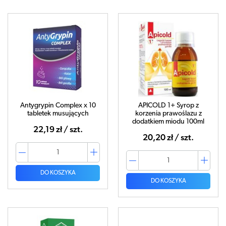
Antygrypin Complex x 10
APICOLD 1+ Syrop z
tabletek musujących
korzenia prawoślazu z
dodatkiem miodu 100ml
22,19 zł / szt.
20,20 zł / szt.
DO KOSZYKA
DO KOSZYKA