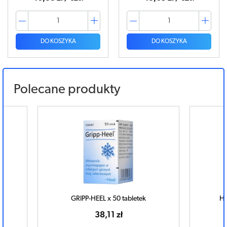
DO KOSZYKA
DO KOSZYKA
Polecane produkty
GRIPP-HEEL x 50 tabletek
HE
38,11 zł