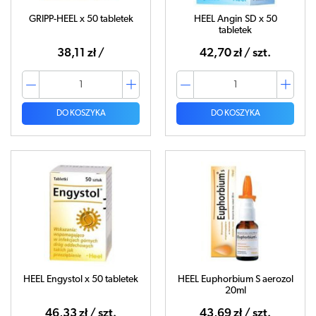
GRIPP-HEEL x 50 tabletek
HEEL Angin SD x 50
tabletek
38,11 zł /
42,70 zł / szt.
DO KOSZYKA
DO KOSZYKA
HEEL Engystol x 50 tabletek
HEEL Euphorbium S aerozol
20ml
46,33 zł / szt.
43,69 zł / szt.