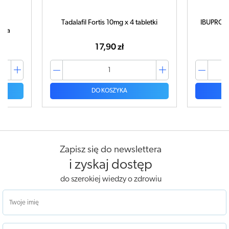
Tadalafil Fortis 10mg x 4 tabletki
IBUPROM 
tuka
17,90 zł
DO KOSZYKA
Zapisz się do newslettera
i zyskaj dostęp
do szerokiej wiedzy o zdrowiu