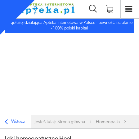
Najdłużej działająca Apteka internetowa w Polsce - pewność i zaufanie
- 100% polski kapitał
Wstecz
Jesteś tutaj:
Strona główna
Homeopatia
HEE