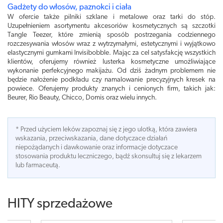
Gadżety do włosów, paznokci i ciała
W ofercie także pilniki szklane i metalowe oraz tarki do stóp.
Uzupełnieniem asortymentu akcesoriów kosmetycznych są szczotki
Tangle Teezer, które zmienią sposób postrzegania codziennego
rozczesywania włosów wraz z wytrzymałymi, estetycznymi i wyjątkowo
elastycznymi gumkami Invisibobble. Mając za cel satysfakcję wszystkich
klientów, oferujemy również lusterka kosmetyczne umożliwiające
wykonanie perfekcyjnego makijażu. Od dziś żadnym problemem nie
będzie nałożenie podkładu czy namalowanie precyzyjnych kresek na
powiece. Oferujemy produkty znanych i cenionych firm, takich jak:
Beurer, Rio Beauty, Chicco, Domis oraz wielu innych.
* Przed użyciem leków zapoznaj się z jego ulotką, która zawiera
wskazania, przeciwskazania, dane dotyczace działań
niepożądanych i dawkowanie oraz informacje dotyczace
stosowania produktu leczniczego, bądź skonsultuj się z lekarzem
lub farmaceutą.
HITY sprzedażowe