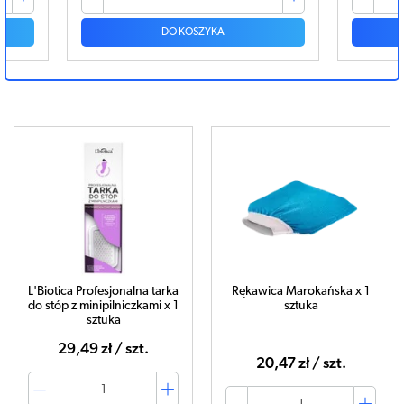
DO KOSZYKA
L'Biotica Profesjonalna tarka
Rękawica Marokańska x 1
do stóp z minipilniczkami x 1
sztuka
sztuka
29,49 zł / szt.
20,47 zł / szt.