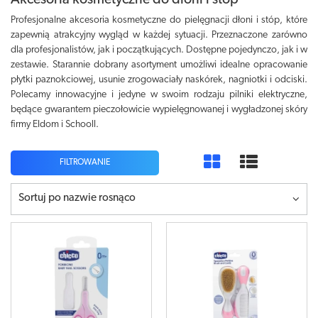
Akcesoria kosmetyczne do dłoni i stóp
Profesjonalne akcesoria kosmetyczne do pielęgnacji dłoni i stóp, które
zapewnią atrakcyjny wygląd w każdej sytuacji. Przeznaczone zarówno
dla profesjonalistów, jak i początkujących. Dostępne pojedynczo, jak i w
zestawie. Starannie dobrany asortyment umożliwi idealne opracowanie
płytki paznokciowej, usunie zrogowaciały naskórek, nagniotki i odciski.
Polecamy innowacyjne i jedyne w swoim rodzaju pilniki elektryczne,
będące gwarantem pieczołowicie wypielęgnowanej i wygładzonej skóry
firmy Eldom i Schooll.
FILTROWANIE
Sortuj po nazwie rosnąco