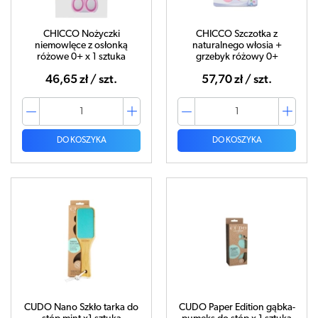
CHICCO Nożyczki
CHICCO Szczotka z
niemowlęce z osłonką
naturalnego włosia +
różowe 0+ x 1 sztuka
grzebyk różowy 0+
46,65 zł / szt.
57,70 zł / szt.
DO KOSZYKA
DO KOSZYKA
CUDO Nano Szkło tarka do
CUDO Paper Edition gąbka-