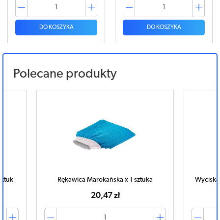
DO KOSZYKA
DO KOSZYKA
Polecane produkty
sztuk
Rękawica Marokańska x 1 sztuka
Wyciskar
20,47 zł