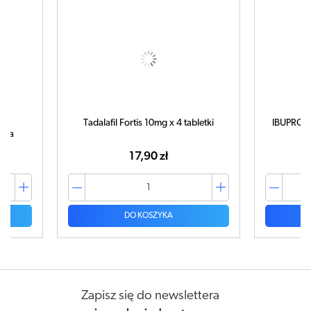
adalafil Fortis 10mg x 4 tabletki
IBUPROM MAX Sprint x 40 kap
17,90 zł
42,99 zł
DO KOSZYKA
DO KOSZYKA
Zapisz się do newslettera