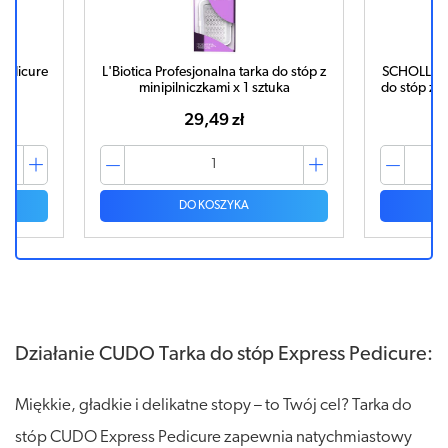
Pedicure
L'Biotica Profesjonalna tarka do stóp z
SCHOLL Ped
minipilniczkami x 1 sztuka
do stóp z 
29,49 zł
DO KOSZYKA
Działanie CUDO Tarka do stóp Express Pedicure:
Miękkie, gładkie i delikatne stopy – to Twój cel? Tarka do
stóp CUDO Express Pedicure zapewnia natychmiastowy