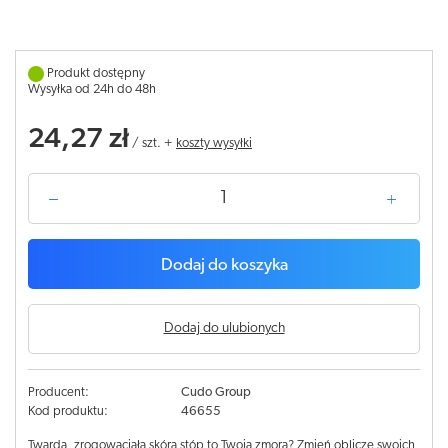
Produkt dostępny
Wysyłka od 24h do 48h
24,27 zł
/
szt.
+
koszty wysyłki
Dodaj do koszyka
Dodaj do ulubionych
Producent:
Cudo Group
Kod produktu:
46655
Twarda, zrogowaciała skóra stóp to Twoja zmora? Zmień oblicze swoich