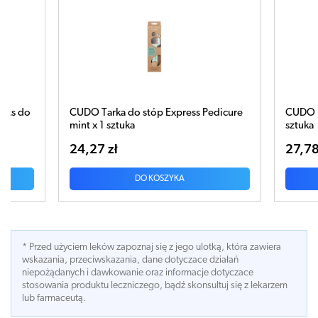
 Pedicure
CUDO Nano Szkło tarka do stóp mint x1
CUD
sztuka
stó
27,78 zł
22
DO KOSZYKA
* Przed użyciem leków zapoznaj się z jego ulotką, która zawiera
wskazania, przeciwskazania, dane dotyczace działań
niepożądanych i dawkowanie oraz informacje dotyczace
stosowania produktu leczniczego, bądź skonsultuj się z lekarzem
lub farmaceutą.