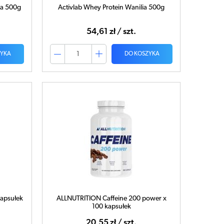
ka 500g
Activlab Whey Protein Wanilia 500g
54,61 zł / szt.
ZYKA
DO KOSZYKA
apsułek
ALLNUTRITION Caffeine 200 power x
100 kapsułek
20,55 zł / szt.