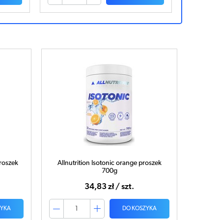
proszek
Allnutrition Isotonic orange proszek
700g
34,83 zł / szt.
ZYKA
DO KOSZYKA