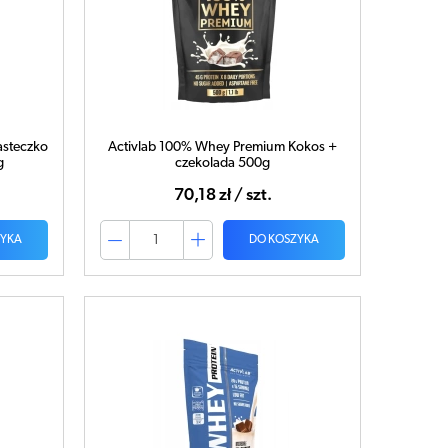
asteczko
Activlab 100% Whey Premium Kokos +
g
czekolada 500g
70,18 zł / szt.
ZYKA
DO KOSZYKA