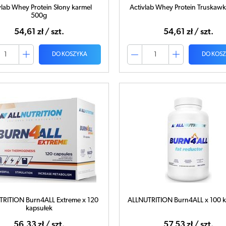
vlab Whey Protein Słony karmel
Activlab Whey Protein Truskaw
500g
54,61 zł / szt.
54,61 zł / szt.
DO KOSZYKA
DO KOS
RITION Burn4ALL Extreme x 120
ALLNUTRITION Burn4ALL x 100 k
kapsułek
56,33 zł / szt.
57,53 zł / szt.