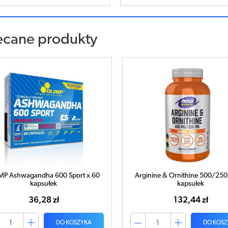
ecane produkty
MP Ashwagandha 600 Sport x 60
Arginine & Ornithine 500/250
kapsułek
kapsułek
36,28 zł
132,44 zł
DO KOSZYKA
DO KOSZ