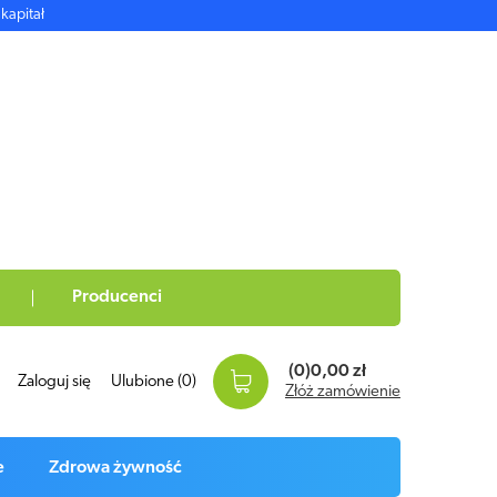
kapitał
Producenci
(0)
0,00 zł
Zaloguj się
Ulubione
(0)
Złóż zamówienie
e
Zdrowa żywność