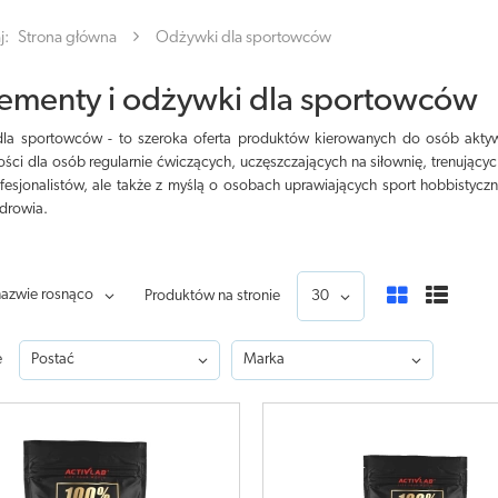
j:
Strona główna
Odżywki dla sportowców
ementy i odżywki dla sportowców
la sportowców - to szeroka oferta produktów kierowanych do osób aktywny
ości dla osób regularnie ćwiczących, uczęszczających na siłownię, trenując
esjonalistów, ale także z myślą o osobach uprawiających sport hobbistycznie 
drowia.
nazwie rosnąco
Produktów na stronie
30
e
Postać
Marka