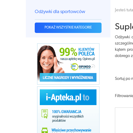
Jesteś tuta
Odżywki dla sportowców
Supl
POKAŻ WSZYSTKIE KATEGORIE
Odżywki d
szczególn
kątem prof
dobrego z
Sortuj po 
Filtrowani