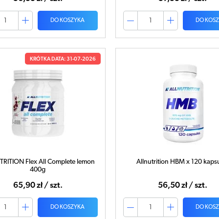
DO KOSZYKA
DO KOS
KRÓTKA DATA: 31-07-2026
RITION Flex All Complete lemon
Allnutrition HBM x 120 kaps
400g
65,90 zł / szt.
56,50 zł / szt.
DO KOSZYKA
DO KOS