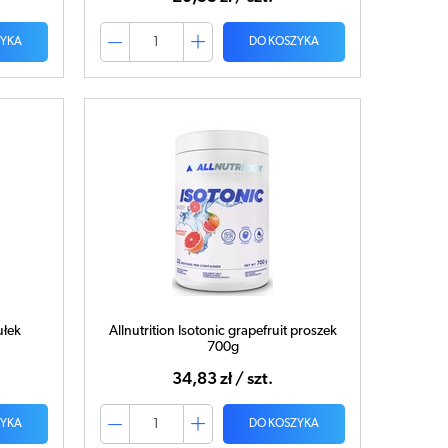
ZYKA
DO KOSZYKA
ułek
Allnutrition Isotonic grapefruit proszek
700g
34,83 zł / szt.
ZYKA
DO KOSZYKA