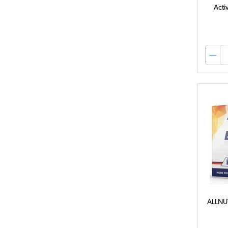
Acti
ALLNUT