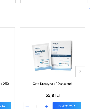
 x 250
Orto Kreatyna x 10 saszetek
Super G
55,81 zł
YKA
DO KOSZYKA