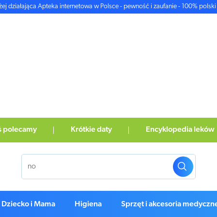
żej działająca Apteka internetowa w Polsce - pewność i zaufanie - 100% polski 
ś polecamy
Krótkie daty
Encyklopedia leków
Dziecko i Mama
Higiena
Sprzęt i akcesoria medyczn