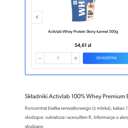
00g
Activlab Whey Protein Słony karmel 500g
54,61 zł
ZYKA
DO KOSZYKA
Składniki Activlab 100% Whey Premium 
Koncentrat białka serwatkowego (z mleka), kakao 
słodzące: sukraloza i acesulfam K. Informacje o a
słodzące.