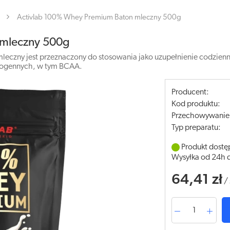
Activlab 100% Whey Premium Baton mleczny 500g
 mleczny 500g
czny jest przeznaczony do stosowania jako uzupełnienie codziennej
zogennych, w tym BCAA.
Producent:
Kod produktu:
Przechowywanie
Typ preparatu:
Produkt dostę
Wysyłka od 24h 
64,41 zł
/