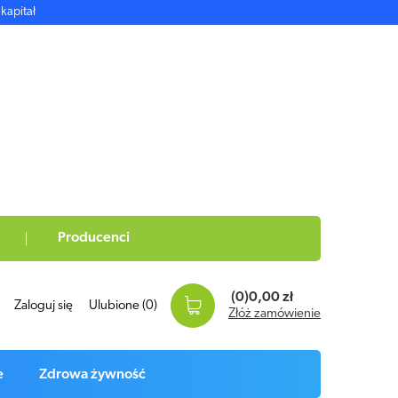
kapitał
Producenci
(0)
0,00 zł
Zaloguj się
Ulubione
(0)
Złóż zamówienie
e
Zdrowa żywność