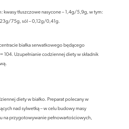
m: kwasy tłuszczowe nasycone – 1,4g/5,9g, w tym:
– 23g/75g, sól – 0,12g/0,41g.
ncentracie białka serwatkowego będącego
104. Uzupełnianie codziennej diety w składnik
ową.
ennej diety w białko. Preparat polecany w
ących nad sylwetką – w celu budowy masy
czasu na przygotowywanie pełnowartościowych,