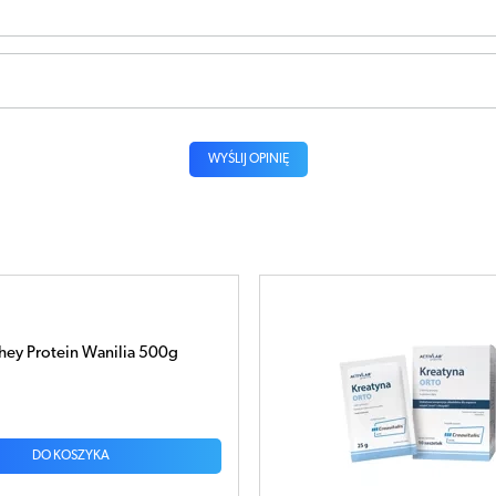
WYŚLIJ OPINIĘ
na x 10 saszetek
DO KOSZYKA