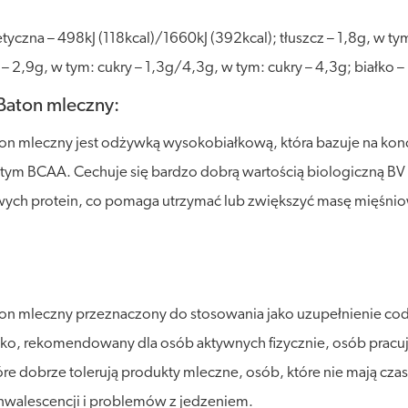
zna – 498kJ (118kcal)/1660kJ (392kcal); tłuszcz – 1,8g, w ty
2,9g, w tym: cukry – 1,3g/4,3g, w tym: cukry – 4,3g; białko 
Baton mleczny:
on mleczny jest odżywką wysokobiałkową, która bazuje na ko
BCAA. Cechuje się bardzo dobrą wartością biologiczną BV = 
wych protein, co pomaga utrzymać lub zwiększyć masę mięśni
n mleczny przeznaczony do stosowania jako uzupełnienie codzi
ko, rekomendowany dla osób aktywnych fizycznie, osób pracuj
tóre dobrze tolerują produkty mleczne, osób, które nie mają 
nwalescencji i problemów z jedzeniem.