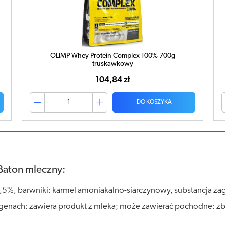
OLIMP Whey Protein Complex 100% 700g
truskawkowy
104,84 zł
DO KOSZYKA
Baton mleczny:
1,5%, barwniki: karmel amoniakalno-siarczynowy, substancja z
lergenach: zawiera produkt z mleka; może zawierać pochodne: zb