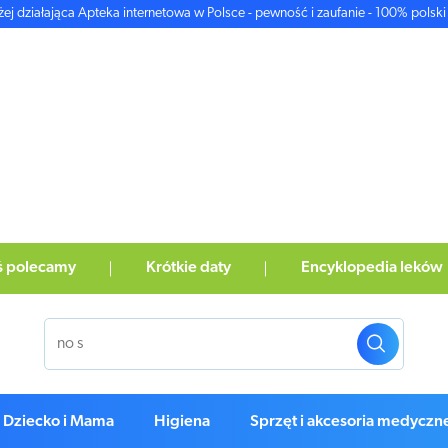
żej działająca Apteka internetowa w Polsce - pewność i zaufanie - 100% polski 
ś polecamy
Krótkie daty
Encyklopedia leków
Dziecko i Mama
Higiena
Sprzęt i akcesoria medyczn