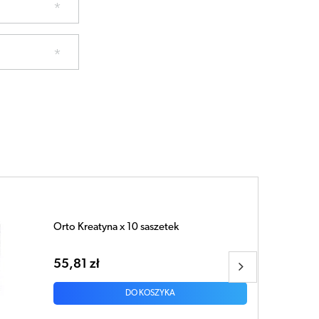
Activlab 100% Whey Premium Kokos +
czekolada 500g
70,18 zł
DO KOSZYKA