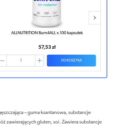
ALLNUTRITION Burn4ALL x 100 kapsułek
Ac
57,53 zł
DO KOSZYKA
agęszczająca – guma ksantanowa, substancje
óż zawierających gluten, soi. Zawiera substancje