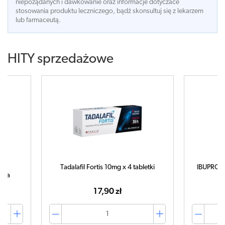
niepożądanych i dawkowanie oraz informacje dotyczace
stosowania produktu leczniczego, bądź skonsultuj się z lekarzem
lub farmaceutą.
HITY sprzedażowe
Tadalafil Fortis 10mg x 4 tabletki
IBUPROM 
tuka
17,90 zł