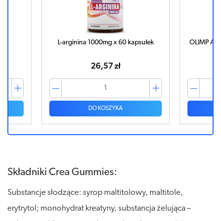
ków
L-arginina 1000mg x 60 kapsułek
OLIMP Ash
26,57 zł
DO KOSZYKA
Składniki Crea Gummies:
Substancje słodzące: syrop maltitolowy, maltitole,
erytrytol; monohydrat kreatyny, substancja żelująca –