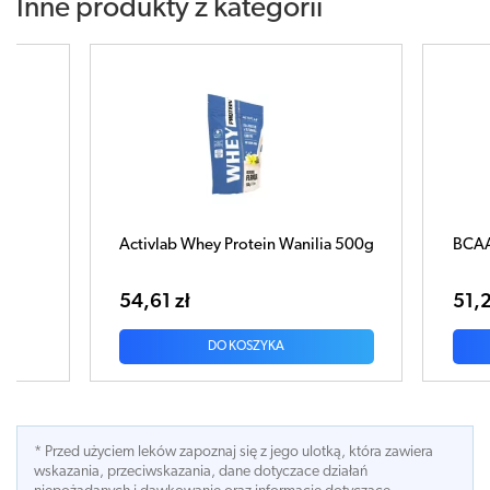
Inne produkty z kategorii
Activlab Whey Protein Wanilia 500g
BCAA 1000 XXL Tab
54,61 zł
51,24 zł
DO KOSZYKA
DO KOS
* Przed użyciem leków zapoznaj się z jego ulotką, która zawiera
wskazania, przeciwskazania, dane dotyczace działań