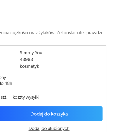
ucia ciężkości oraz żylaków. Żel doskonale sprawdzi
Simply You
43983
kosmetyk
pny
do 48h
/
szt.
+
koszty wysyłki
Dodaj do koszyka
Dodaj do ulubionych