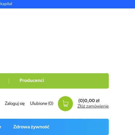
kapitał
Producenci
(0)
0,00 zł
Zaloguj się
Ulubione
(0)
Złóż zamówienie
e
Zdrowa żywność