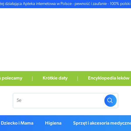
żej działająca Apteka internetowa w Polsce - pewność i zaufanie - 100% polski 
ś polecamy
Krótkie daty
Encyklopedia leków
Dziecko i Mama
Higiena
Sprzęt i akcesoria medyczn