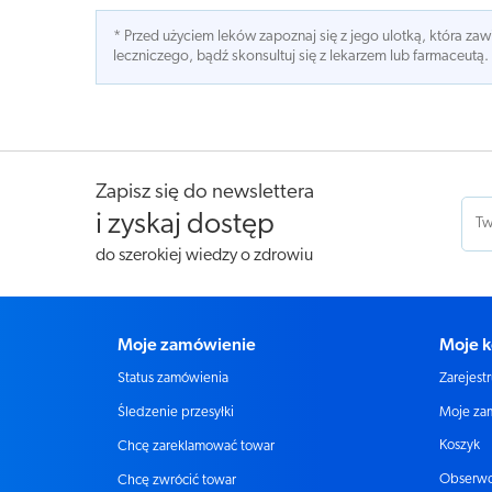
* Przed użyciem leków zapoznaj się z jego ulotką, która z
leczniczego, bądź skonsultuj się z lekarzem lub farmaceutą.
Zapisz się do newslettera
i zyskaj dostęp
do szerokiej wiedzy o zdrowiu
Moje zamówienie
Moje k
Status zamówienia
Zarejestr
Moje za
Śledzenie przesyłki
Koszyk
Chcę zareklamować towar
Obserw
Chcę zwrócić towar