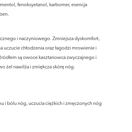
a, mentol, fenoksyetanol, karbomer, esencja
ben.
tycznego i naczyniowego. Zmniejsza dyskomfort,
a uczucie chłodzenia oraz łagodzi mrowienie i
ch źródłem są owoce kasztanowca zwyczajnego i
o żel nawilża i zmiękcza skórę nóg.
 i bólu nóg, uczucia ciężkich i zmęczonych nóg