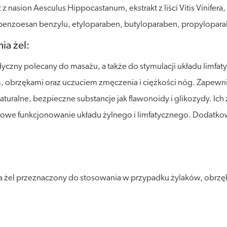
z nasion Aesculus Hippocastanum, ekstrakt z liści Vitis Vinifer
enzoesan benzylu, etyloparaben, butyloparaben, propylopara
ia żel:
dyczny polecany do masażu, a także do stymulacji układu limfa
, obrzękami oraz uczuciem zmęczenia i ciężkości nóg. Zapewni
aturalne, bezpieczne substancje jak flawonoidy i glikozydy. I
dłowe funkcjonowanie układu żylnego i limfatycznego. Dodatkow
 żel przeznaczony do stosowania w przypadku żylaków, obrzęku