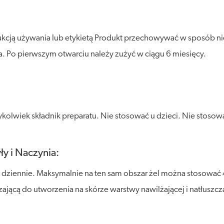
ukcją używania lub etykietą Produkt przechowywać w sposób ni
tła. Po pierwszym otwarciu należy zużyć w ciągu 6 miesięcy.
olwiek składnik preparatu. Nie stosować u dzieci. Nie stosować
y i Naczynia:
 dziennie. Maksymalnie na ten sam obszar żel można stosować
ającą do utworzenia na skórze warstwy nawilżającej i natłuszcza