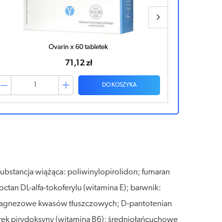
Ovarin x 60 tabletek
71,12 zł
DO KOSZYKA
substancja wiążąca: poliwinylopirolidon; fumaran
ctan DL-alfa-tokoferylu (witamina E); barwnik:
ole magnezowe kwasów tłuszczowych; D-pantotenian
orek pirydoksyny (witamina B6); średniołańcuchowe