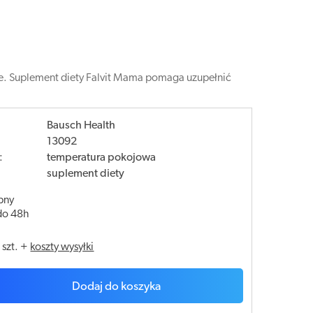
alne. Suplement diety Falvit Mama pomaga uzupełnić
Bausch Health
13092
:
temperatura pokojowa
suplement diety
pny
do 48h
/
szt.
+
koszty wysyłki
Dodaj do koszyka