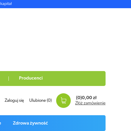
kapitał
Producenci
(0)
0,00 zł
Zaloguj się
Ulubione
(0)
Złóż zamówienie
e
Zdrowa żywność