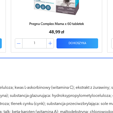
Pregna Complex Mama x 60 tabletek
48,99 zł
DO KOSZYKA
luloza; kwas L-askorbinowy (witamina C); ekstrakt z żurawiny; 
cyna); substancja glazurująca: hydroksypropylometyloceluloza; o
stroza; tlenek cynku (cynk); substancja przeciwzbrylająca: s
a: talk; beta-karoten (witamina A); maltodekstryna; chlorowod