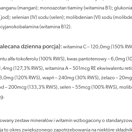
 manganu (mangan); monoazotan tiaminy (witamina B1); glukonian
od); selenian (IV) sodu (selen); molibdenian (VI) sodu (molibde
; cyjanokobalamina (witamina B12).
alecana dzienna porcja):
witamina C – 120,0mg (150% RWS
entu alfa-tokoferolu (100% RWS), kwas pantotenowy – 6,0mg (
 1,4mg (127,3% RWS), witamina A – 501mcg RE ekwiwalentu ret
– 3,0mg (120% RWS), wapń – 240mg (30% RWS), żelazo – 20m
jod – 200mcg (133,3% RWS), selen – 55mcg (100% RWS), moli
mg.
onowany zestaw minerałów i witamin wzbogacony o standaryzo
cja to okres zwiększonego zapotrzebowania na niektóre składnik 