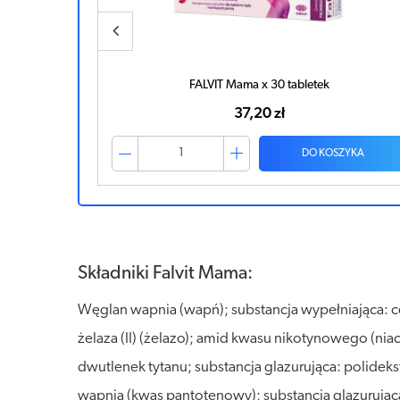
FALVIT Mama x 30 tabletek
37,20 zł
ZYKA
DO KOSZYKA
Składniki Falvit Mama:
Węglan wapnia (wapń); substancja wypełniająca: ce
żelaza (II) (żelazo); amid kwasu nikotynowego (nia
dwutlenek tytanu; substancja glazurująca: polidek
wapnia (kwas pantotenowy); substancja glazurując