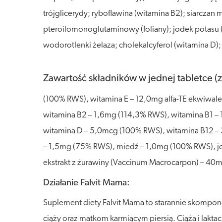
trójglicerydy; ryboflawina (witamina B2); siarczan
pteroilomonoglutaminowy (foliany); jodek potasu (j
wodorotlenki żelaza; cholekalcyferol (witamina D)
Zawartość składników w jednej tabletce (z
(100% RWS), witamina E – 12,0mg alfa-TE ekwiwal
witamina B2 – 1,6mg (114,3% RWS), witamina B1 –
witamina D – 5,0mcg (100% RWS), witamina B12 
– 1,5mg (75% RWS), miedź – 1,0mg (100% RWS), 
ekstrakt z żurawiny (Vaccinum Macrocarpon) – 40
Działanie Falvit Mama:
Suplement diety Falvit Mama to starannie skomp
ciąży oraz matkom karmiącym piersią. Ciąża i lakta