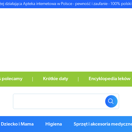
żej działająca Apteka internetowa w Polsce - pewność i zaufanie - 100% polski 
ś polecamy
Krótkie daty
Encyklopedia leków
Dziecko i Mama
Higiena
Sprzęt i akcesoria medyczn