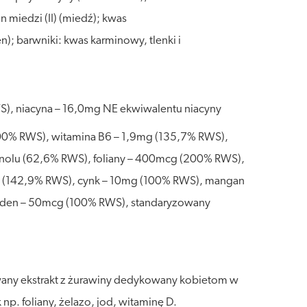
 miedzi (II) (miedź); kwas
n); barwniki: kwas karminowy, tlenki i
), niacyna – 16,0mg NE ekwiwalentu niacyny
100% RWS), witamina B6 – 1,9mg (135,7% RWS),
inolu (62,6% RWS), foliany – 400mcg (200% RWS),
g (142,9% RWS), cynk – 10mg (100% RWS), mangan
bden – 50mcg (100% RWS), standaryzowany
wany ekstrakt z żurawiny dedykowany kobietom w
np. foliany, żelazo, jod, witaminę D.