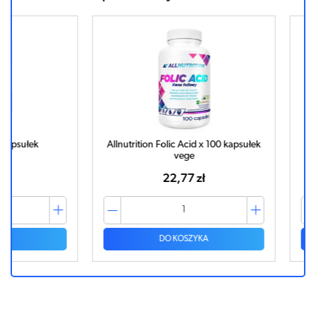
ek
Allnutrition Folic Acid x 100 kapsułek
Folic Ac
vege
22,77 zł
DO KOSZYKA