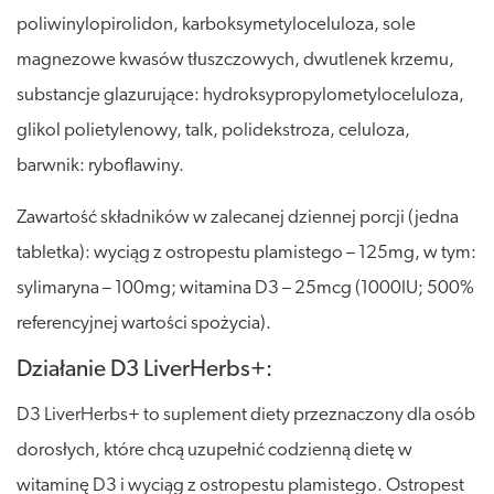
poliwinylopirolidon, karboksymetyloceluloza, sole
magnezowe kwasów tłuszczowych, dwutlenek krzemu,
substancje glazurujące: hydroksypropylometyloceluloza,
glikol polietylenowy, talk, polidekstroza, celuloza,
barwnik: ryboflawiny.
Zawartość składników w zalecanej dziennej porcji (jedna
tabletka): wyciąg z ostropestu plamistego – 125mg, w tym:
sylimaryna – 100mg; witamina D3 – 25mcg (1000IU; 500%
referencyjnej wartości spożycia).
Działanie D3 LiverHerbs+:
D3 LiverHerbs+ to suplement diety przeznaczony dla osób
dorosłych, które chcą uzupełnić codzienną dietę w
witaminę D3 i wyciąg z ostropestu plamistego. Ostropest