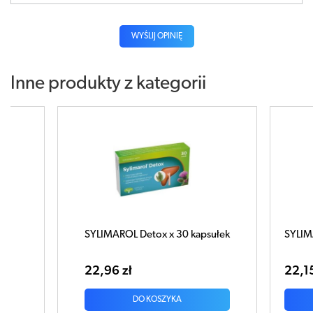
WYŚLIJ OPINIĘ
Inne produkty z kategorii
MAROL Detox x 30 kapsułek
SYLIMAROL Cholesterol x 30 k
6 zł
22,15 zł
DO KOSZYKA
DO KOSZYKA