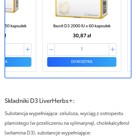
psułek
Ibuvit D3 2000 IU x 60 kapsułek
Ibuvit 
30,87 zł
DO KOSZYKA
Składniki D3 LiverHerbs+:
Substancja wypełniająca: celuloza, wyciąg z ostropestu
plamistego (w przeliczeniu na sylimarynę), cholekalcyferol
(witamina D3), substancje wypełniające: