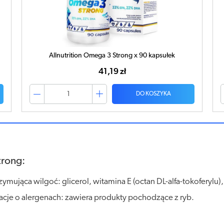
Allnutrition Omega 3 Strong x 90 kapsułek
41,19 zł
DO KOSZYKA
trong:
rzymująca wilgoć: glicerol, witamina E (octan DL-alfa-tokoferylu)
macje o alergenach: zawiera produkty pochodzące z ryb.