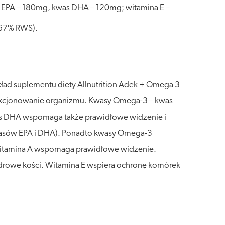
s EPA – 180mg, kwas DHA – 120mg; witamina E –
(67% RWS).
kład suplementu diety Allnutrition Adek + Omega 3
funkcjonowanie organizmu. Kwasy Omega-3 – kwas
as DHA wspomaga także prawidłowe widzenie i
wasów EPA i DHA). Ponadto kwasy Omega-3
. Witamina A wspomaga prawidłowe widzenie.
drowe kości. Witamina E wspiera ochronę komórek