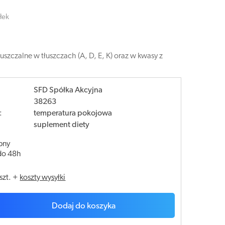
łek
szczalne w tłuszczach (A, D, E, K) oraz w kwasy z
SFD Spółka Akcyjna
38263
:
temperatura pokojowa
suplement diety
pny
do 48h
szt.
+
koszty wysyłki
Dodaj do koszyka