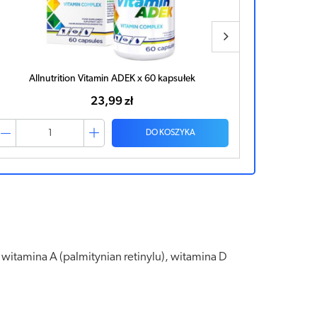
Allnutrition Vitamin ADEK x 60 kapsułek
23,99 zł
DO KOSZYKA
, witamina A (palmitynian retinylu), witamina D