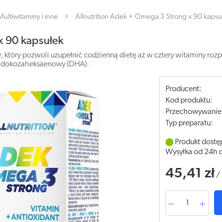
Multiwitaminy i inne
Allnutrition Adek + Omega 3 Strong x 90 kapsu
x 90 kapsułek
 który pozwoli uzupełnić codzienną dietę aż w cztery witaminy rozpu
s dokozaheksaenowy (DHA).
Producent:
Kod produktu:
Przechowywanie
Typ preparatu:
Produkt dostę
Wysyłka od 24h 
45,41 zł
/