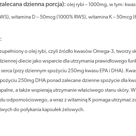
zalecana dzienna porcja):
olej rybi – 1000mg, w tym: kwa
WS), witamina D – 50mcg (1000% RWS), witamina K – 50mcg 
:
upełniony o olej rybi, czyli źródło kwasów Omega-3, tworzy s
codziennej diecie jako wsparcie dla utrzymania prawidłowego 
cy serca (przy dziennym spożyciu 250mg kwasu EPA i DHA). Kw
spożyciu 250mg DHA ponad zalecane dzienne spożycie dla k
apalne, a także wspierają utrzymanie właściwego stanu skóry
adu odpornościowego, a wraz z witaminą K pomaga utrzymać z
atwych do połykania kapsułek żelowych.