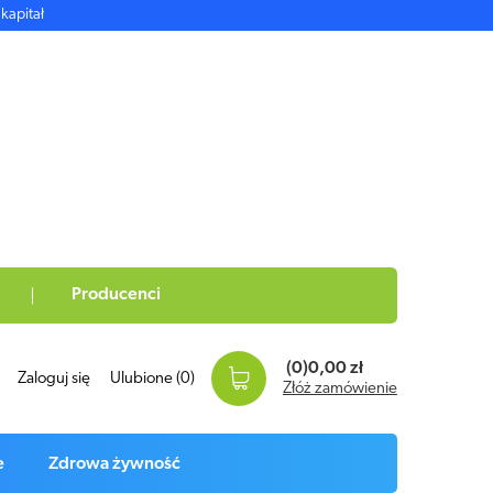
kapitał
Producenci
(0)
0,00 zł
Zaloguj się
Ulubione
(0)
Złóż zamówienie
e
Zdrowa żywność