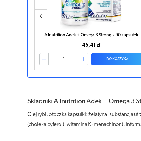
Allnutrition Adek + Omega 3 Strong x 90 kapsułek
45,41 zł
ZYKA
DO KOSZYKA
Składniki Allnutrition Adek + Omega 3 S
Olej rybi, otoczka kapsułki: żelatyna, substancja ut
(cholekalcyferol), witamina K (menachinon). Infor