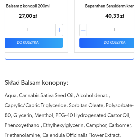
l
Bepanthen Sensiderm krem 20g
Bal
40,33 zł
DO KOSZYKA
Skład Balsam konopny:
Aqua, Cannabis Sativa Seed Oil, Alcohol denat.,
Caprylic/Capric Triglyceride, Sorbitan Oleate, Polysorbate-
80, Glycerin, Menthol, PEG-40 Hydrogenated Castor Oil,
Phenoxyethanol, Ethylhexylglycerin, Camphor, Carbomer,
Triethanolamine, Calendula Officinalis Flower Extract,