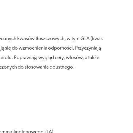
nasyconych kwasów tłuszczowych, w tym GLA (kwas
ją się do wzmocnienia odporności. Przyczyniają
rolu. Poprawiają wygląd cery, włosów, a także
naczonych do stosowania doustnego.
gamma-linolenowego i LA).