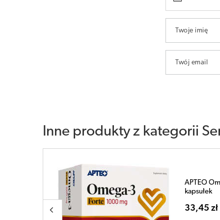
Twoje imię
Twój email
Inne produkty z kategorii
Se
 60
APTEO Głóg
17,09 zł