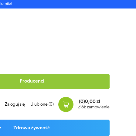
kapitał
Producenci
(0)
0,00 zł
Zaloguj się
Ulubione
(0)
Złóż zamówienie
e
Zdrowa żywność