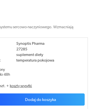
ć systemu sercowo-naczyniowego. Wzmacniają
Synoptis Pharma
27285
suplement diety
:
temperatura pokojowa
pny
do 48h
/
szt.
+
koszty wysyłki
Dodaj do koszyka