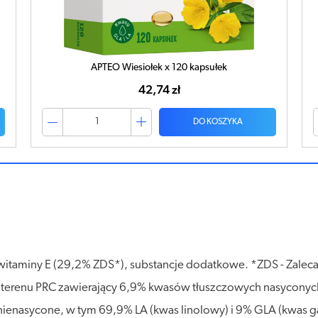
WIESIOŁEK Apteo 500mg x 60 kapsułek
30,95 zł
DO KOSZYKA
mg witaminy E (29,2% ZDS*), substancje dodatkowe. *ZDS - Zale
o z terenu PRC zawierający 6,9% kwasów tłuszczowych nasycony
ienasycone, w tym 69,9% LA (kwas linolowy) i 9% GLA (kwas 