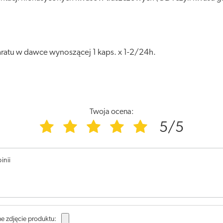
ratu w dawce wynoszącej 1 kaps. x 1-2/24h.
Twoja ocena:
5/5
inii
e zdjęcie produktu: