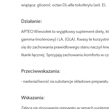
wiążąca: glicerol; octan DL-alfa-tokoferylu (wit. E).
Działanie:
APTEO Wiesiołek to wyjątkowy suplement diety, kt
gamma-linolenowy) i LA. (GLA). Kwasy te korzystn
się do zachowania prawidłowego stanu naczyń krwi
tkanki łącznej. Sprzyjają zachowaniu komfortu w 
Przeciwwskazania:
- nadwrażliwość na substancje składowe preparatu
Wskazania:
Zaleca się stosowanie preparatu w ramach suplem