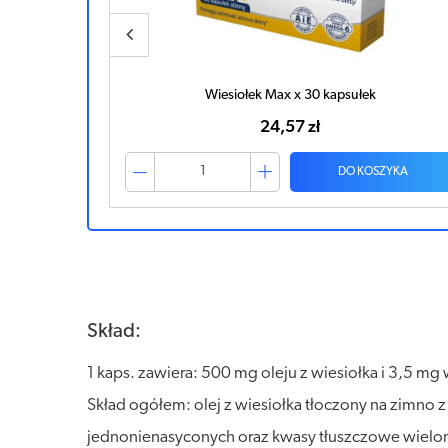
APTEO Wiesiołek x 120 kapsułek
42,74 zł
ZYKA
DO KOSZYKA
Skład:
1 kaps. zawiera: 500 mg oleju z wiesiołka i 3,5 
Skład ogółem: olej z wiesiołka tłoczony na zimn
jednonienasyconych oraz kwasy tłuszczowe wielon