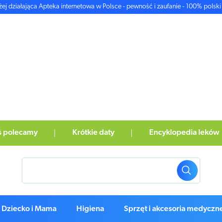
żej działająca Apteka internetowa w Polsce - pewność i zaufanie - 100% polski 
ś polecamy
Krótkie daty
Encyklopedia leków
Dziecko i Mama
Higiena
Sprzęt i akcesoria medyczn