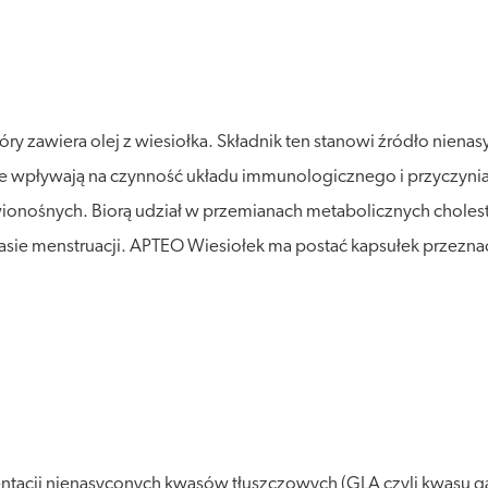
óry zawiera olej z wiesiołka. Składnik ten stanowi źródło nie
ie wpływają na czynność układu immunologicznego i przyczynia
onośnych. Biorą udział w przemianach metabolicznych choleste
czasie menstruacji. APTEO Wiesiołek ma postać kapsułek przez
entacji nienasyconych kwasów tłuszczowych (GLA czyli kwasu 