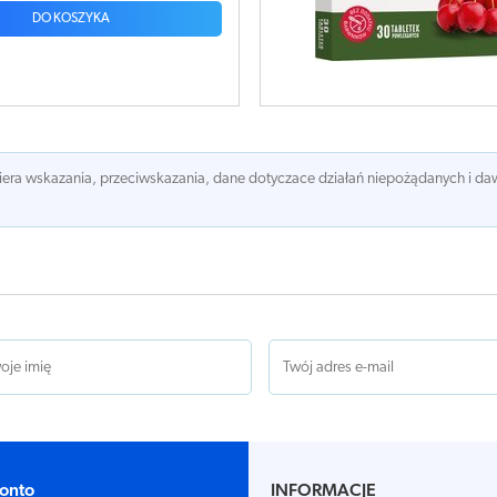
DO KOSZYKA
awiera wskazania, przeciwskazania, dane dotyczace działań niepożądanych i 
onto
INFORMACJE