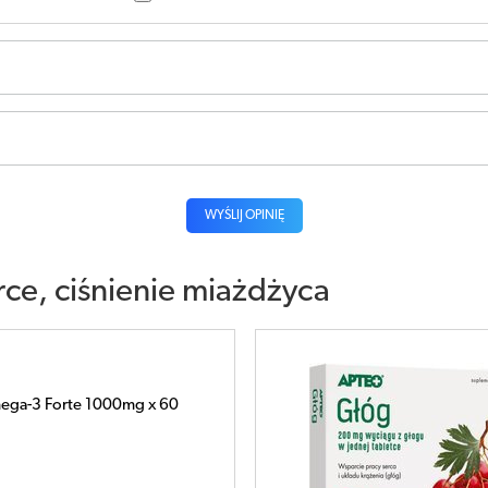
WYŚLIJ OPINIĘ
rce, ciśnienie miażdżyca
 x 30 tabletek