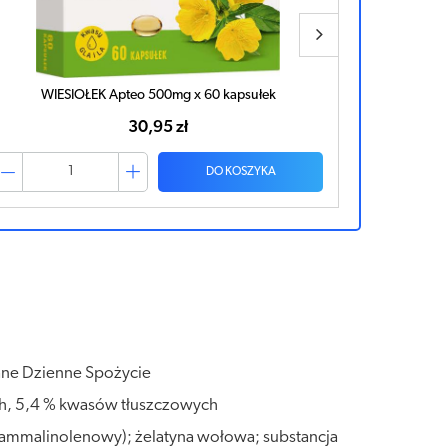
WIESIOŁEK x 60 kapsułek
34,31 zł
DO KOSZYKA
cane Dzienne Spożycie
ch, 5,4 % kwasów tłuszczowych
gammalinolenowy); żelatyna wołowa; substancja