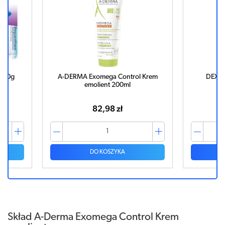
m 20g
A-DERMA Exomega Control Krem
DEXER
emolient 200ml
82,98 zł
DO KOSZYKA
Skład A-Derma Exomega Control Krem