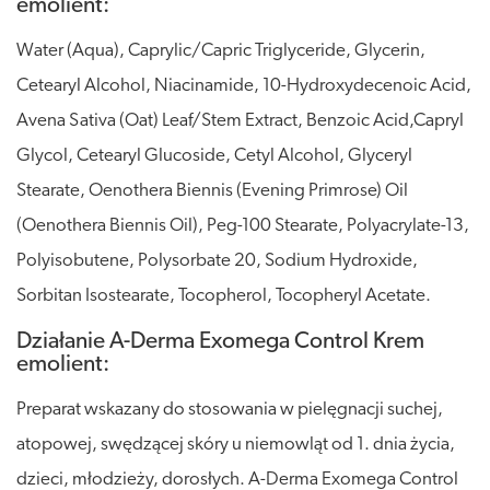
emolient:
Water (Aqua), Caprylic/Capric Triglyceride, Glycerin,
Cetearyl Alcohol, Niacinamide, 10-Hydroxydecenoic Acid,
Avena Sativa (Oat) Leaf/Stem Extract, Benzoic Acid,Capryl
Glycol, Cetearyl Glucoside, Cetyl Alcohol, Glyceryl
Stearate, Oenothera Biennis (Evening Primrose) Oil
(Oenothera Biennis Oil), Peg-100 Stearate, Polyacrylate-13,
Polyisobutene, Polysorbate 20, Sodium Hydroxide,
Sorbitan Isostearate, Tocopherol, Tocopheryl Acetate.
Działanie A-Derma Exomega Control Krem
emolient:
Preparat wskazany do stosowania w pielęgnacji suchej,
atopowej, swędzącej skóry u niemowląt od 1. dnia życia,
dzieci, młodzieży, dorosłych. A-Derma Exomega Control