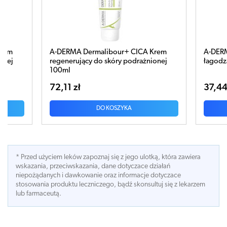
bour+ CICA Krem
A-DERMA Dermatologiczna kostka
óry podrażnionej
łagodząca 100g
37,44 zł
OSZYKA
DO KOSZYKA
* Przed użyciem leków zapoznaj się z jego ulotką, która zawiera
wskazania, przeciwskazania, dane dotyczace działań
niepożądanych i dawkowanie oraz informacje dotyczace
stosowania produktu leczniczego, bądź skonsultuj się z lekarzem
lub farmaceutą.