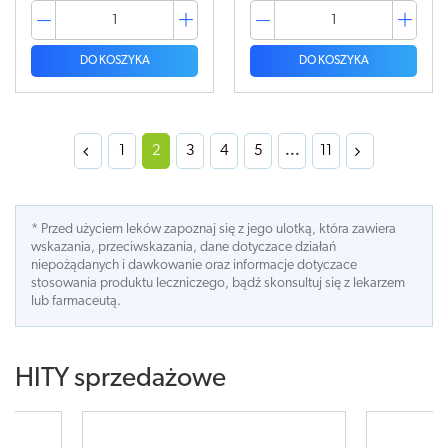
DO KOSZYKA
DO KOSZYKA
1
2
3
4
5
...
11
* Przed użyciem leków zapoznaj się z jego ulotką, która zawiera
wskazania, przeciwskazania, dane dotyczace działań
niepożądanych i dawkowanie oraz informacje dotyczace
stosowania produktu leczniczego, bądź skonsultuj się z lekarzem
lub farmaceutą.
HITY sprzedażowe