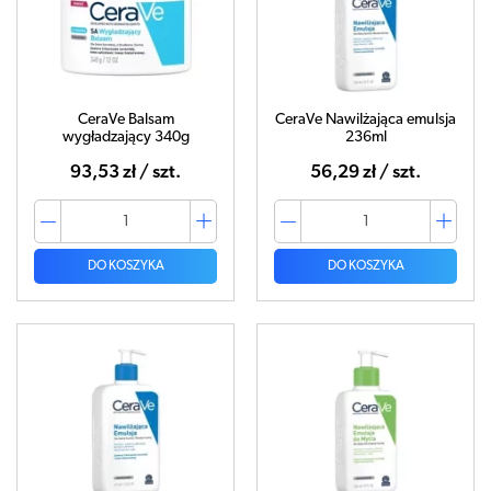
CeraVe Balsam
CeraVe Nawilżająca emulsja
wygładzający 340g
236ml
93,53 zł / szt.
56,29 zł / szt.
DO KOSZYKA
DO KOSZYKA