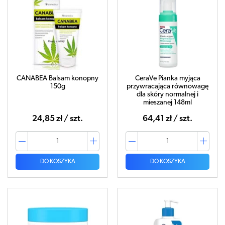
CANABEA Balsam konopny
CeraVe Pianka myjąca
150g
przywracająca równowagę
dla skóry normalnej i
mieszanej 148ml
24,85 zł / szt.
64,41 zł / szt.
DO KOSZYKA
DO KOSZYKA