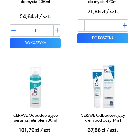
do mycia 236ml
do mycia 473ml
71,86 zł / szt.
54,64 zł / szt.
DO KOSZYKA
DO KOSZYKA
CERAVE Odbudowujące
CERAVE Odbudowujący
serum z retinolem 30ml
krem pod oczy 14ml
101,79 zł / szt.
67,86 zł / szt.