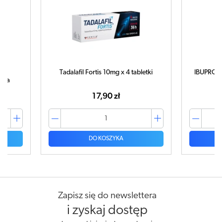
letki
IBUPROM MAX Sprint x 40 kapsułek
C
ampułk
42,99 zł
DO KOSZYKA
Zapisz się do newslettera
i zyskaj dostęp