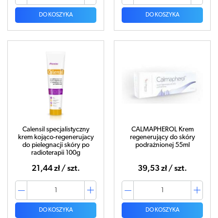
DO KOSZYKA
DO KOSZYKA
Calensil specjalistyczny
CALMAPHEROL Krem
krem kojąco-regenerujacy
regenerujący do skóry
do pielegnacji skóry po
podrażnionej 55ml
radioterapii 100g
21,44 zł / szt.
39,53 zł / szt.
DO KOSZYKA
DO KOSZYKA