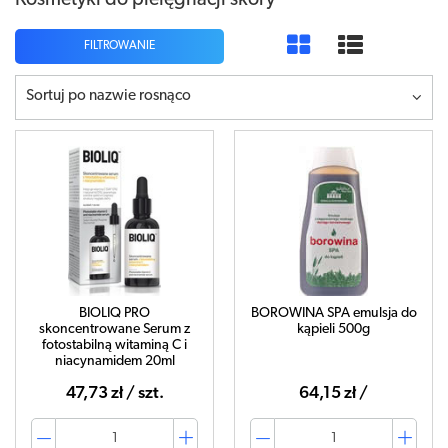
Kosmetyki do pielęgnacji skóry
FILTROWANIE
Sortuj po nazwie rosnąco
BIOLIQ PRO
BOROWINA SPA emulsja do
skoncentrowane Serum z
kąpieli 500g
fotostabilną witaminą C i
niacynamidem 20ml
47,73 zł / szt.
64,15 zł /