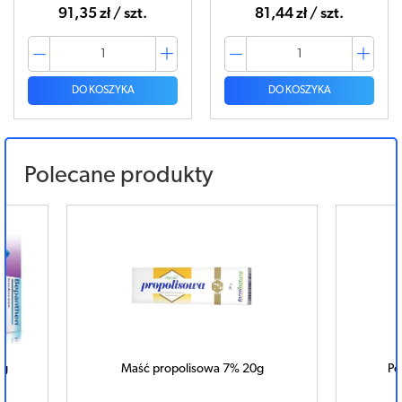
91,35 zł / szt.
81,44 zł / szt.
DO KOSZYKA
DO KOSZYKA
Polecane produkty
0g
Maść propolisowa 7% 20g
Po