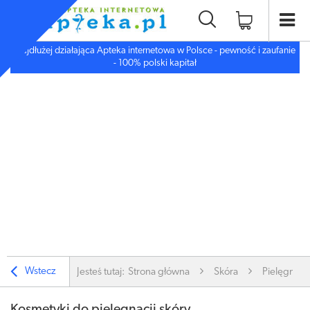
Najdłużej działająca Apteka internetowa w Polsce - pewność i zaufanie
- 100% polski kapitał
Wstecz
Jesteś tutaj:
Strona główna
Skóra
Pielęgnacj