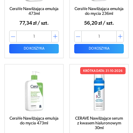
CeraVe Nawilżająca emulsja
CeraVe Nawilżająca emulsja
473ml
do mycia 236ml
77,34 zł / szt.
56,20 zł / szt.
DO KOSZYKA
DO KOSZYKA
KRÓTKA DATA: 31-10-2026
CeraVe Nawilżająca emulsja
CERAVE Nawilżające serum
do mycia 473ml
z kwasem hialuronowym
30ml