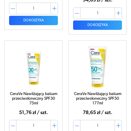
94,83 zł / szt.
DO KOSZYKA
DO KOSZYKA
CeraVe Nawilżający balsam
CeraVe Nawilżający balsam
przeciwsłoneczny SPF30
przeciwsłoneczny SPF50
75ml
177ml
51,76 zł / szt.
78,65 zł / szt.