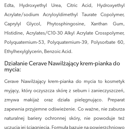
Edta, Hydroxyethyl Urea, Citric Acid, Hydroxyethyl
Acrylate/sodium Acryloyldimethyl Taurate Copolymer,
Caprylyl Glycol, Phytosphingosine, Xanthan Gum,
Histidine, Acrylates/C10-30 Alkyl Acrylate Crosspolymer,
Polyquaternium-53, Polyquaternium-39, Polysorbate 60,
Ethylhexylglycerin, Benzoic Acid.
Działanie Cerave Nawilżający krem-pianka do
mycia:
Cerave Nawilżający krem-pianka do mycia to kosmetyk
myjący, który oczyszcza skórę z sebum i zanieczyszczeń,
zmywa makijaż oraz działa pielęgnująco. Preparat
zapewnia przyjemne odświeżenie. Co ważne, nie zaburza
naturalnej bariery ochronnej skóry, nie powoduje też
uczucia jej ściągnięcia. Formuła bazuje na powierzchniowo