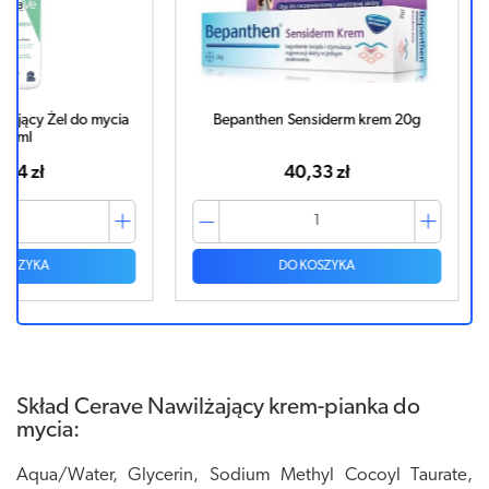
o mycia
Bepanthen Sensiderm krem 20g
CERAVE Na
40,33 zł
DO KOSZYKA
Skład Cerave Nawilżający krem-pianka do
mycia:
Aqua/Water, Glycerin, Sodium Methyl Cocoyl Taurate,