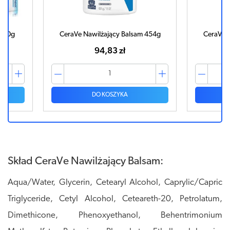
m 20g
CeraVe Nawilżający Balsam 454g
CeraVe 
94,83 zł
DO KOSZYKA
Skład CeraVe Nawilżający Balsam:
Aqua/Water, Glycerin, Cetearyl Alcohol, Caprylic/Capric
Triglyceride, Cetyl Alcohol, Ceteareth-20, Petrolatum,
Dimethicone, Phenoxyethanol, Behentrimonium