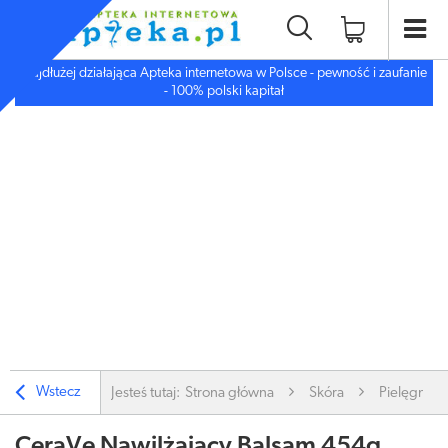
Najdłużej działająca Apteka internetowa w Polsce - pewność i zaufanie
- 100% polski kapitał
Wstecz
Jesteś tutaj:
Strona główna
Skóra
Pielęgnacj
CeraVe Nawilżający Balsam 454g