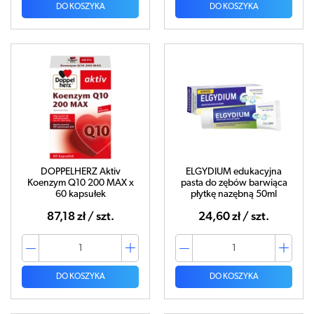
DO KOSZYKA
DO KOSZYKA
DOPPELHERZ Aktiv
ELGYDIUM edukacyjna
Koenzym Q10 200 MAX x
pasta do zębów barwiąca
60 kapsułek
płytkę nazębną 50ml
87,18 zł / szt.
24,60 zł / szt.
DO KOSZYKA
DO KOSZYKA