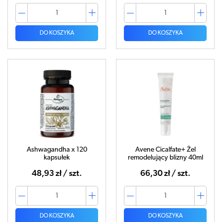
DO KOSZYKA
DO KOSZYKA
Ashwagandha x 120
Avene Cicalfate+ Żel
kapsułek
remodelujący blizny 40ml
48,93 zł / szt.
66,30 zł / szt.
DO KOSZYKA
DO KOSZYKA