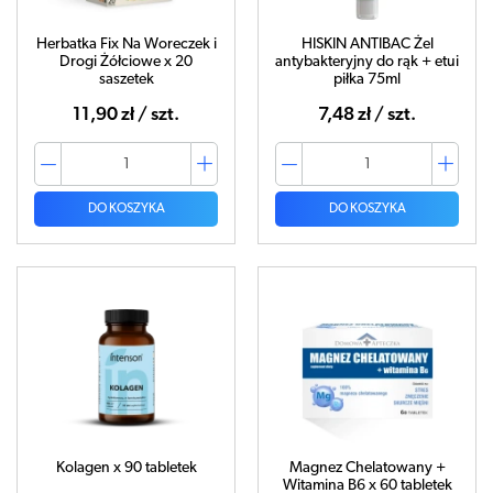
Herbatka Fix Na Woreczek i
HISKIN ANTIBAC Żel
Drogi Żółciowe x 20
antybakteryjny do rąk + etui
saszetek
piłka 75ml
11,90 zł / szt.
7,48 zł / szt.
DO KOSZYKA
DO KOSZYKA
Kolagen x 90 tabletek
Magnez Chelatowany +
Witamina B6 x 60 tabletek