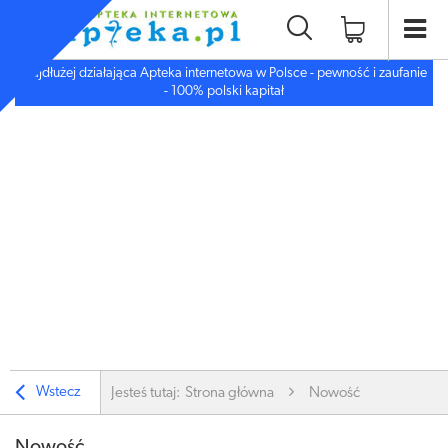
Najdłużej działająca Apteka internetowa w Polsce - pewność i zaufanie
- 100% polski kapitał
Wstecz
Jesteś tutaj:
Strona główna
Nowość