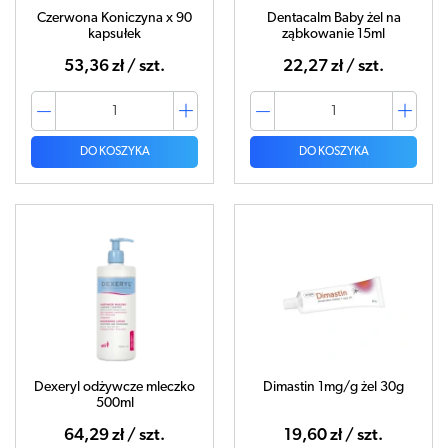
Czerwona Koniczyna x 90
Dentacalm Baby żel na
kapsułek
ząbkowanie 15ml
53,36 zł / szt.
22,27 zł / szt.
DO KOSZYKA
DO KOSZYKA
Dexeryl odżywcze mleczko
Dimastin 1mg/g żel 30g
500ml
64,29 zł / szt.
19,60 zł / szt.