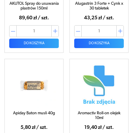
AKUTOL Spray do usuwania
Alugastrin 3 Forte + Cynk x
plastrów 150ml
30 tabletek
89,60 zł / szt.
43,25 zł / szt.
DO KOSZYKA
DO KOSZYKA
Apiday Baton musli 40g
Aromactiv Roll-on olejek
10ml
5,80 zł / szt.
19,40 zł / szt.