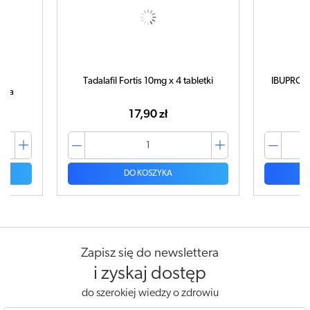
bletki
IBUPROM MAX Sprint x 40 kapsułek
ampuł
42,99 zł
DO KOSZYKA
Zapisz się do newslettera
i zyskaj dostęp
do szerokiej wiedzy o zdrowiu