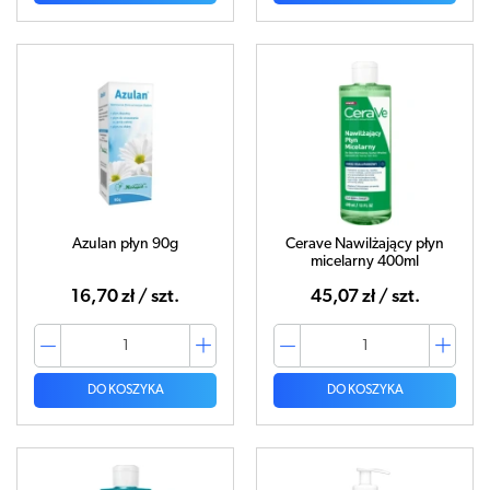
Azulan płyn 90g
Cerave Nawilżający płyn
micelarny 400ml
16,70 zł / szt.
45,07 zł / szt.
DO KOSZYKA
DO KOSZYKA