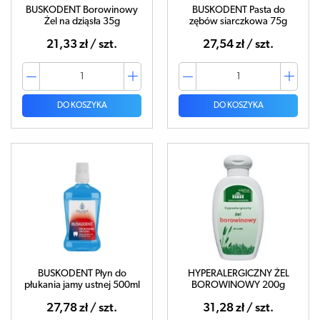
BUSKODENT Borowinowy
BUSKODENT Pasta do
Żel na dziąsła 35g
zębów siarczkowa 75g
21,33 zł / szt.
27,54 zł / szt.
DO KOSZYKA
DO KOSZYKA
BUSKODENT Płyn do
HYPERALERGICZNY ŻEL
płukania jamy ustnej 500ml
BOROWINOWY 200g
27,78 zł / szt.
31,28 zł / szt.