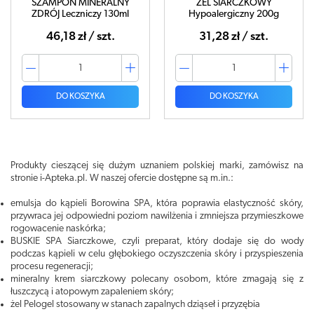
SZAMPON MINERALNY
ŻEL SIARCZKOWY
ZDRÓJ Leczniczy 130ml
Hypoalergiczny 200g
46,18 zł / szt.
31,28 zł / szt.
DO KOSZYKA
DO KOSZYKA
Produkty cieszącej się dużym uznaniem polskiej marki, zamówisz na
stronie i-Apteka.pl. W naszej ofercie dostępne są m.in.:
emulsja do kąpieli Borowina SPA, która poprawia elastyczność skóry,
przywraca jej odpowiedni poziom nawilżenia i zmniejsza przymieszkowe
rogowacenie naskórka;
BUSKIE SPA Siarczkowe, czyli preparat, który dodaje się do wody
podczas kąpieli w celu głębokiego oczyszczenia skóry i przyspieszenia
procesu regeneracji;
mineralny krem siarczkowy polecany osobom, które zmagają się z
łuszczycą i atopowym zapaleniem skóry;
żel Pelogel stosowany w stanach zapalnych dziąseł i przyzębia