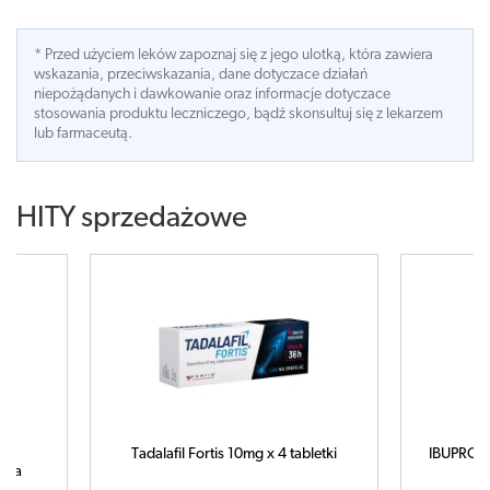
* Przed użyciem leków zapoznaj się z jego ulotką, która zawiera
wskazania, przeciwskazania, dane dotyczace działań
niepożądanych i dawkowanie oraz informacje dotyczace
stosowania produktu leczniczego, bądź skonsultuj się z lekarzem
lub farmaceutą.
HITY sprzedażowe
bletki
IBUPROM MAX Sprint x 40 kapsułek
ampuł