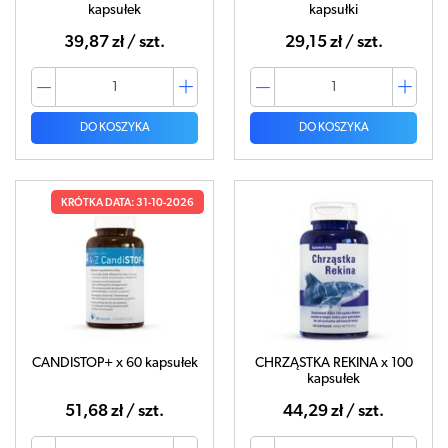
kapsułek
kapsułki
39,87 zł / szt.
29,15 zł / szt.
DO KOSZYKA
DO KOSZYKA
KRÓTKA DATA: 31-10-2026
CANDISTOP+ x 60 kapsułek
CHRZĄSTKA REKINA x 100
kapsułek
51,68 zł / szt.
44,29 zł / szt.