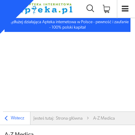
Najdłużej działająca Apteka internetowa w Polsce - pewność i zaufanie
- 100% polski kapitał
Wstecz
Jesteś tutaj:
Strona główna
A-Z Medica