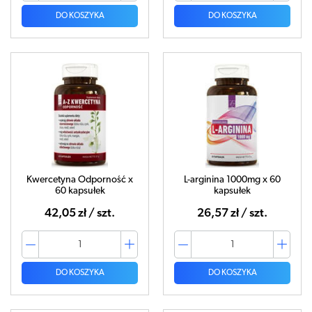
DO KOSZYKA
DO KOSZYKA
Kwercetyna Odporność x
L-arginina 1000mg x 60
60 kapsułek
kapsułek
42,05 zł / szt.
26,57 zł / szt.
DO KOSZYKA
DO KOSZYKA