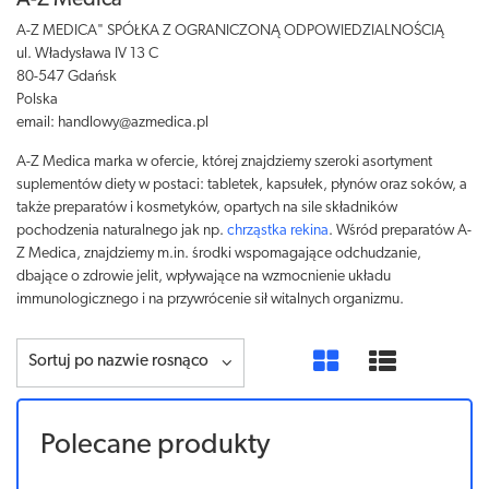
A-Z Medica
A-Z MEDICA" SPÓŁKA Z OGRANICZONĄ ODPOWIEDZIALNOŚCIĄ
ul. Władysława IV 13 C
80-547 Gdańsk
Polska
email: handlowy@azmedica.pl
A-Z Medica marka w ofercie, której znajdziemy szeroki asortyment
suplementów diety w postaci: tabletek, kapsułek, płynów oraz soków, a
także preparatów i kosmetyków, opartych na sile składników
pochodzenia naturalnego jak np.
chrząstka rekina
. Wśród preparatów A-
Z Medica, znajdziemy m.in. środki wspomagające odchudzanie,
dbające o zdrowie jelit, wpływające na wzmocnienie układu
immunologicznego i na przywrócenie sił witalnych organizmu.
Sortuj po nazwie rosnąco
Polecane produkty