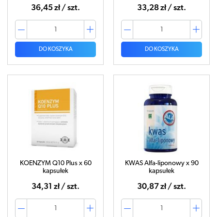
36,45 zł / szt.
33,28 zł / szt.
DO KOSZYKA
DO KOSZYKA
KOENZYM Q10 Plus x 60
KWAS Alfa-liponowy x 90
kapsułek
kapsułek
34,31 zł / szt.
30,87 zł / szt.