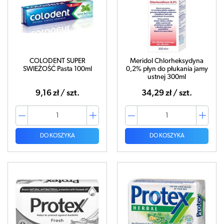
COLODENT SUPER
Meridol Chlorheksydyna
SWIEŻOŚĆ Pasta 100ml
0,2% płyn do płukania jamy
ustnej 300ml
9,16 zł / szt.
34,29 zł / szt.
DO KOSZYKA
DO KOSZYKA