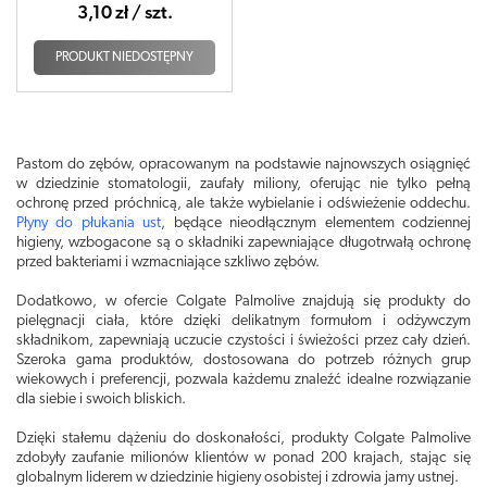
3,10 zł / szt.
PRODUKT NIEDOSTĘPNY
Pastom do zębów, opracowanym na podstawie najnowszych osiągnięć
w dziedzinie stomatologii, zaufały miliony, oferując nie tylko pełną
ochronę przed próchnicą, ale także wybielanie i odświeżenie oddechu.
Płyny do płukania ust
, będące nieodłącznym elementem codziennej
higieny, wzbogacone są o składniki zapewniające długotrwałą ochronę
przed bakteriami i wzmacniające szkliwo zębów.
Dodatkowo, w ofercie Colgate Palmolive znajdują się produkty do
pielęgnacji ciała, które dzięki delikatnym formułom i odżywczym
składnikom, zapewniają uczucie czystości i świeżości przez cały dzień.
Szeroka gama produktów, dostosowana do potrzeb różnych grup
wiekowych i preferencji, pozwala każdemu znaleźć idealne rozwiązanie
dla siebie i swoich bliskich.
Dzięki stałemu dążeniu do doskonałości, produkty Colgate Palmolive
zdobyły zaufanie milionów klientów w ponad 200 krajach, stając się
globalnym liderem w dziedzinie higieny osobistej i zdrowia jamy ustnej.