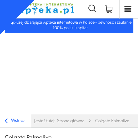
Najdłużej działająca Apteka internetowa w Polsce - pewność i zaufanie
- 100% polski kapitał
Wstecz
Jesteś tutaj:
Strona główna
Colgate Palmolive