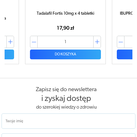
Tadalafil Fortis 10mg x 4 tabletki
IBUPROM 
tuka
17,90 zł
DO KOSZYKA
Zapisz się do newslettera
i zyskaj dostęp
do szerokiej wiedzy o zdrowiu