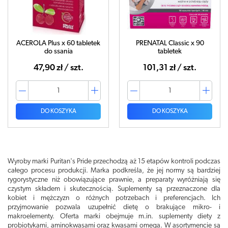
ACEROLA Plus x 60 tabletek
PRENATAL Classic x 90
do ssania
tabletek
47,90 zł / szt.
101,31 zł / szt.
DO KOSZYKA
DO KOSZYKA
Wyroby marki Puritan's Pride przechodzą aż 15 etapów kontroli podczas
całego procesu produkcji. Marka podkreśla, że jej normy są bardziej
rygorystyczne niż obowiązujące prawnie, a preparaty wyróżniają się
czystym składem i skutecznością. Suplementy są przeznaczone dla
kobiet i mężczyzn o różnych potrzebach i preferencjach. Ich
przyjmowanie pozwala uzupełnić dietę o brakujące mikro- i
makroelementy. Oferta marki obejmuje m.in. suplementy diety z
probiotykami, aminokwasami oraz kwasami omega. W asortymencie są