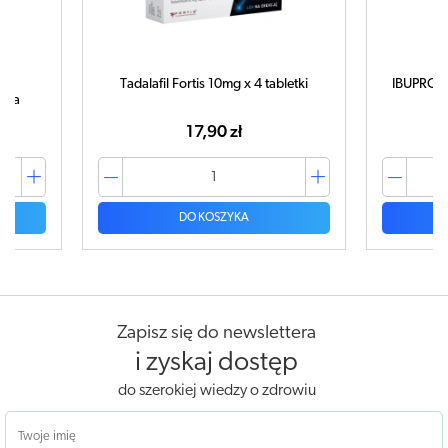
Tadalafil Fortis 10mg x 4 tabletki
IBUPROM M
uka
17,90 zł
DO KOSZYKA
Zapisz się do newslettera
i zyskaj dostęp
do szerokiej wiedzy o zdrowiu