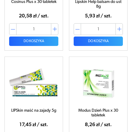
Cosinus Plus x 30 tabletek
Lipskin Help balsam do ust
8g
20,58 zł / szt.
5,93 zł / szt.
DO KOSZYKA
DO KOSZYKA
LIPSkin maść na zajady 5g
Modus Dzień Plus x 30
tabletek
17,45 zł / szt.
8,26 zł / szt.