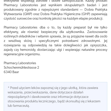
efektywnie wspierają zdrowie i dobre samopoczucie. Każdy produkt
Pharmacy Laboratories jest wynikiem skrupulatnych badań i jest
produkowany zgodnie z najwyższymi standardami — Dobra Praktyka
Wytwarzania (GMP) oraz Dobra Praktyka Higieniczna (GHP) zapewniają
czystość surowców oraz kontrolę jakości na każdym etapie produkcji.
Pharmacy Laboratories dba o to, by każdy preparat był nie tylko
efektywny, ale również bezpieczny dla użytkownika. Zastosowanie
roślinnych składników i witamin sprawia, że są przyjazne nawet dla osób
z wrażliwą skórą i specyficznymi potrzebami zdrowotnymi. Jej
rozwiązania są odpowiedzią na takie dolegliwości jak opryszczka,
zajady czy hemoroidy, dostarczając ulgi i wspierając naturalne procesy
regeneracyjne organizmu.
Pharmacy Laboratories
Schochenmühlestrasse 2
6340 Baar
* Przed użyciem leków zapoznaj się z jego ulotką, która zawiera
wskazania, przeciwskazania, dane dotyczace działań
niepożądanych i dawkowanie oraz informacje dotyczace
stosowania produktu leczniczego, bądź skonsultuj się z lekarzem
lub farmaceutą.