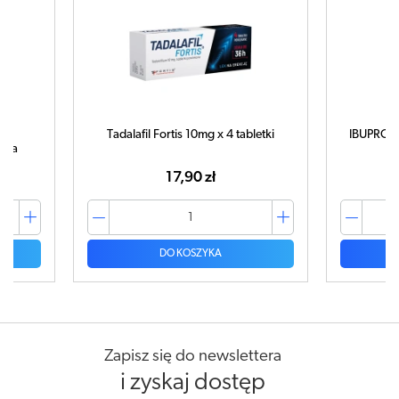
Tadalafil Fortis 10mg x 4 tabletki
IBUPROM 
tuka
17,90 zł
DO KOSZYKA
Zapisz się do newslettera
i zyskaj dostęp