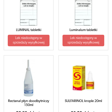
LUMINAL tabletki
Luminalum tabletki
Lek niedostępny w
Lek niedostępny w
sprzedaży wysyłkowej
sprzedaży wysyłkowej
Rectanal płyn doodbytniczy
SULFARINOL krople 20ml
150ml