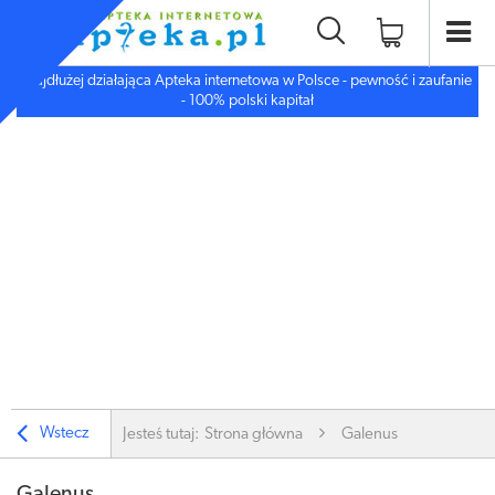
Najdłużej działająca Apteka internetowa w Polsce - pewność i zaufanie
- 100% polski kapitał
Wstecz
Jesteś tutaj:
Strona główna
Galenus