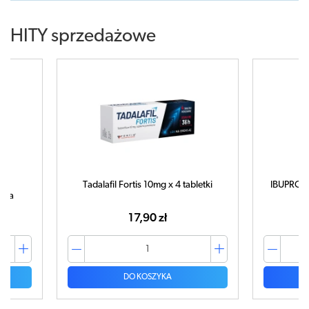
HITY sprzedażowe
Tadalafil Fortis 10mg x 4 tabletki
IBUPROM MA
a
17,90 zł
DO KOSZYKA