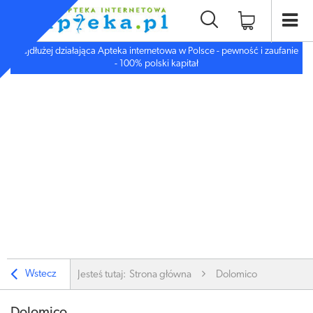
Najdłużej działająca Apteka internetowa w Polsce - pewność i zaufanie
- 100% polski kapitał
Wstecz
Jesteś tutaj:
Strona główna
Dolomico