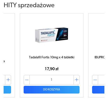
HITY sprzedażowe
Tadalafil Fortis 10mg x 4 tabletki
IBUPROM 
tuka
17,90 zł
DO KOSZYKA