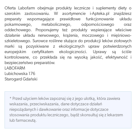
Oferta Labofarm obejmuje produkty lecznicze i suplementy diety o
szerokim zastosowaniu. W asortymencie i-Apteka.pl znajdziesz
preparaty wspomagające prawidłowe funkcjonowanie układu
pokarmowego, metabolicznego, odpornościowego oraz
oddechowego. Proponujemy też produkty wspierające właściwe
działanie układu nerwowego, krążenia, moczowego i mięśniowo-
szkieletowego. Surowce roślinne służące do produkcji leków ziołowych
marki są pozyskiwane z ekologicznych upraw potwierdzonych
europejskim certyfikatem ekologiczności. Uprawy są ściśle
kontrolowane, co przekłada się na wysoką jakość, efektywność i
bezpieczeństwo preparatów.
LABOFARM
Lubichowska 176
Starogard Gdański
* Przed użyciem leków zapoznaj się z jego ulotką, która zawiera
wskazania, przeciwskazania, dane dotyczace działań
niepożądanych i dawkowanie oraz informacje dotyczace
stosowania produktu leczniczego, bądź skonsultuj się z lekarzem
lub farmaceutą.