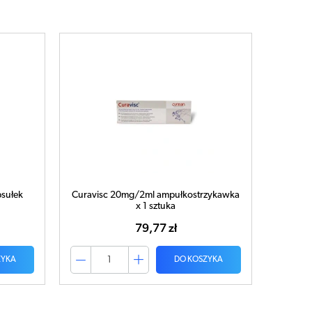
sułek
Curavisc 20mg/2ml ampułkostrzykawka
x 1 sztuka
79,77 zł
ZYKA
DO KOSZYKA