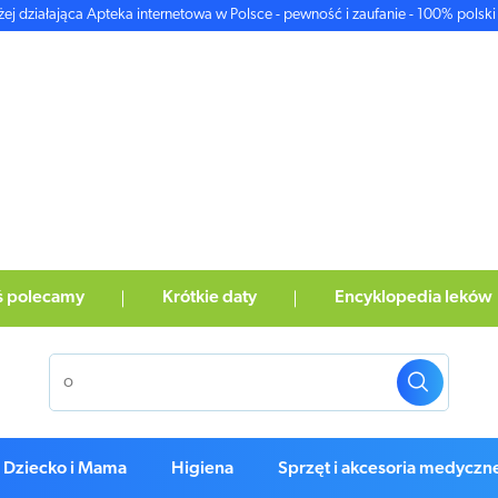
żej działająca Apteka internetowa w Polsce - pewność i zaufanie - 100% polski 
ś polecamy
Krótkie daty
Encyklopedia leków
Dziecko i Mama
Higiena
Sprzęt i akcesoria medyczn