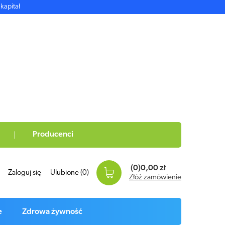
kapitał
Producenci
(0)
0,00 zł
Zaloguj się
Ulubione
(0)
Złóż zamówienie
e
Zdrowa żywność