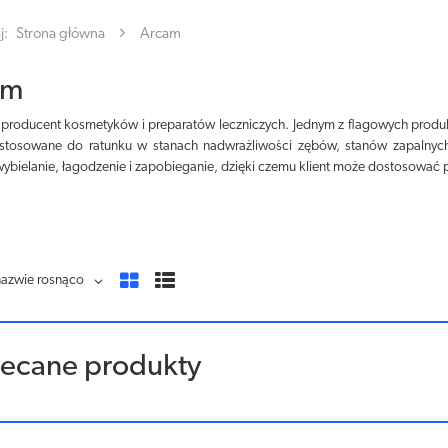
j:
Strona główna
Arcam
am
 producent kosmetyków i preparatów leczniczych. Jednym z flagowych produ
ostosowane do ratunku w stanach nadwrażliwości zębów, stanów zapalnych 
bielanie, łagodzenie i zapobieganie, dzięki czemu klient może dostosować 
nazwie rosnąco
lecane produkty