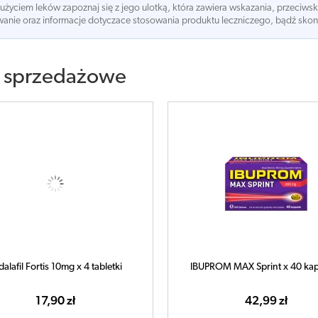
 użyciem leków zapoznaj się z jego ulotką, która zawiera wskazania, przeciws
nie oraz informacje dotyczace stosowania produktu leczniczego, bądź skonsu
 sprzedażowe
dalafil Fortis 10mg x 4 tabletki
IBUPROM MAX Sprint x 40 kap
17,90 zł
42,99 zł