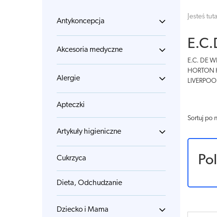
Jesteś tuta
Antykoncepcja
E.C.
Akcesoria medyczne
E.C. DE 
HORTON 
Alergie
LIVERPOOL
Apteczki
Sortuj po 
Artykuły higieniczne
Po
Cukrzyca
Dieta, Odchudzanie
Dziecko i Mama