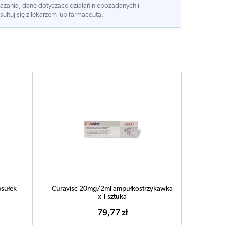
kazania, dane dotyczace działań niepożądanych i
ltuj się z lekarzem lub farmaceutą.
sułek
Curavisc 20mg/2ml ampułkostrzykawka
x 1 sztuka
79,77 zł