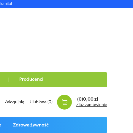
kapitał
Producenci
(0)
0,00 zł
Zaloguj się
Ulubione
(0)
Złóż zamówienie
e
Zdrowa żywność