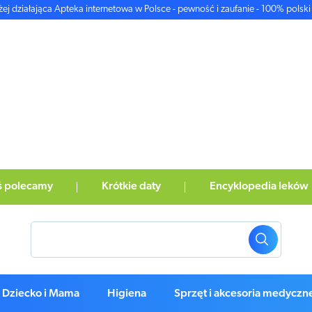
żej działająca Apteka internetowa w Polsce - pewność i zaufanie - 100% polski 
ś polecamy
Krótkie daty
Encyklopedia leków
Dziecko i Mama
Higiena
Sprzęt i akcesoria medyczn