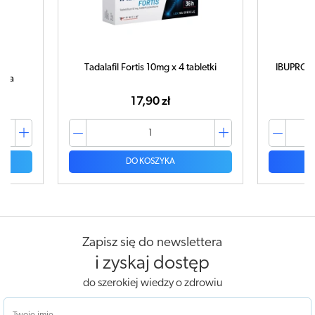
Tadalafil Fortis 10mg x 4 tabletki
IBUPROM 
tuka
17,90 zł
DO KOSZYKA
Zapisz się do newslettera
i zyskaj dostęp
do szerokiej wiedzy o zdrowiu