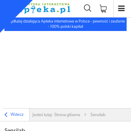
Najdłużej działająca Apteka internetowa w Polsce - pewność i zaufanie
- 100% polski kapitał
Wstecz
Jesteś tutaj:
Strona główna
Sensilab