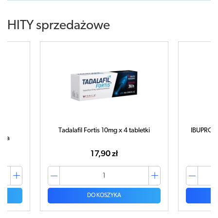
HITY sprzedażowe
Tadalafil Fortis 10mg x 4 tabletki
IBUPROM M
uka
17,90 zł
DO KOSZYKA